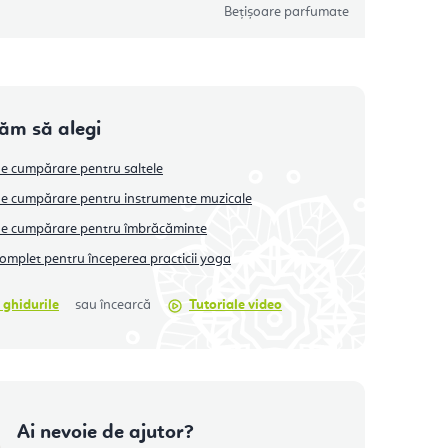
Bețișoare parfumate
tăm să alegi
e cumpărare pentru saltele
e cumpărare pentru instrumente muzicale
de cumpărare pentru îmbrăcăminte
omplet pentru începerea practicii yoga
 ghidurile
sau încearcă
Tutoriale video
Ai nevoie de ajutor?