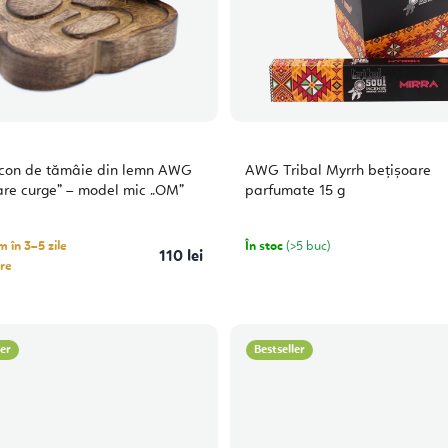
 con de tămâie din lemn AWG
AWG Tribal Myrrh bețișoare
re curge” – model mic „OM”
parfumate 15 g
 în 3–5 zile
În stoc
(>5 buc)
110 lei
re
ler
Bestseller