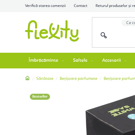
Treci
Verifică starea comenzii
Contact
Returul produselor și r
la
conținut
Îmbrăcăminte
Saltele
Accesorii
Acasă
Sănătate
Bețișoare parfumate
Bețișoare parfu
Bestseller