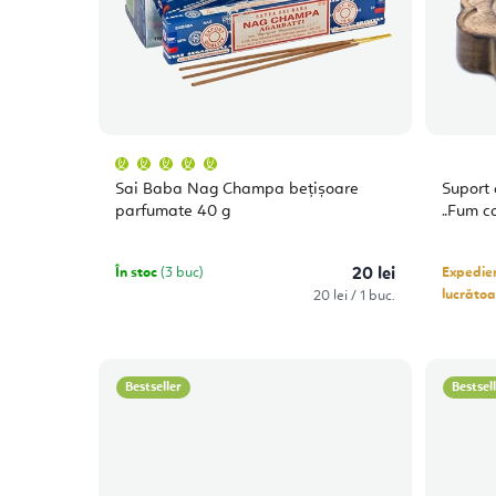
Evaluarea
medie
a
Sai Baba Nag Champa bețișoare
Suport
produsului
este
parfumate 40 g
„Fum ca
5,0
din
5
stele.
În stoc
(3 buc)
20 lei
Expediem
Evaluare
lucrătoa
20 lei / 1 buc.
preţ:
Bestseller
Bestsel