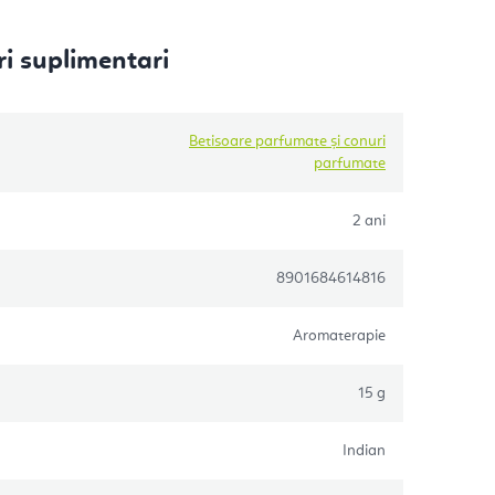
i suplimentari
Betisoare parfumate și conuri
parfumate
2 ani
8901684614816
Aromaterapie
15 g
Indian