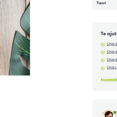
Tipuri
Te aju
Ghid d
Ghid d
Ghid 
Ghid c
Accesează