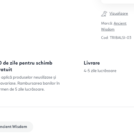
Vizualizare
Marcă:
Ancient
Wisdom
Cod:
TRIBALSI-03
0 de zile pentru schimb
Livrare
ratuit
4-5 zile lucrătoare
 aplică produselor neutilizate și
avariate. Rambursarea banilor în
rmen de 5 zile lucrătoare.
ncient Wisdom