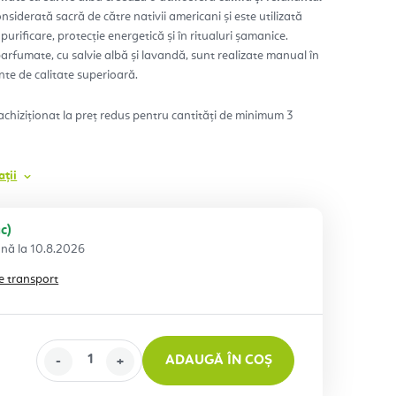
nsiderată sacră de către nativii americani și este utilizată
purificare, protecție energetică și în ritualuri șamanice.
.
arfumate, cu salvie albă și lavandă, sunt realizate manual în
ente de calitate superioară.
achiziționat la preț redus pentru cantități de minimum 3
ții
c)
10.8.2026
e transport
ADAUGĂ ÎN COȘ
eţ: