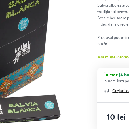
0,0
Salvia albă este co
din
5
tradițional pentru 
stele
Aceste bețișoare p
India, din ingredi
Produsul poate fi 
bucăți.
Mai multe informa
În stoc
(4 bu
Opțiuni d
10 lei
Evaluare pr