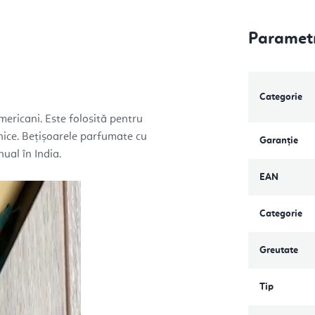
Parametr
Categorie
mericani. Este folosită pentru
anice. Bețișoarele parfumate cu
Garanţie
ual în India.
EAN
Categorie
Greutate
Tip