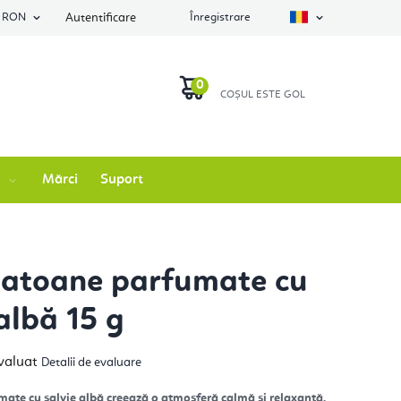
RON
Autentificare
Înregistrare
COŞ
DE
Mărci
Suport
CUMPĂRĂTURI
atoane parfumate cu
albă 15 g
luarea
valuat
Detalii de evaluare
ie
usului
mate cu salvie albă creează o atmosferă calmă și relaxantă.