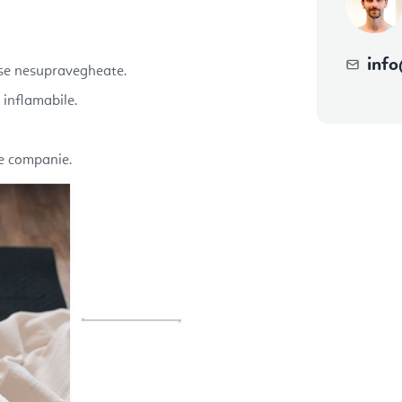
info
nse nesupravegheate.
 inflamabile.
de companie.