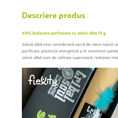
Descriere produs
AWG Bețișoare parfumate cu salvie albă 15 g
Salvia albă este considerată sacră de către nativii a
purificare, protecție energetică și în ceremonii șam
salvie albă sunt de calitate superioară, realizate man