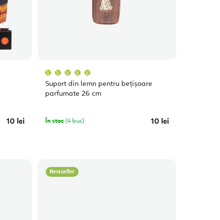
Evaluarea
medie
a
Suport din lemn pentru bețișoare
produsului
este
parfumate 26 cm
5,0
din
5
stele.
10 lei
În stoc
(4 buc)
10 lei
Bestseller