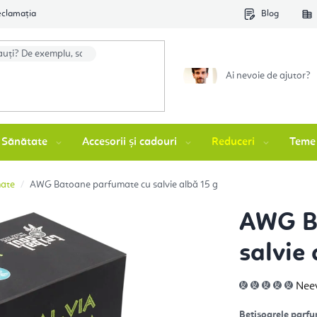
eclamația
Blog
Ai nevoie de ajutor?
Sănătate
Accesorii și cadouri
Reduceri
Teme
mate
AWG Batoane parfumate cu salvie albă 15 g
AWG B
salvie 
Eva
Nee
med
a
prod
Bețișoarele parfu
este