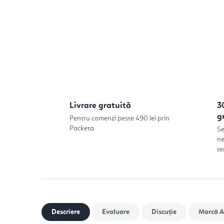
Livrare gratuită
3
g
Pentru comenzi peste 490 lei prin
Packeta
Se
ne
te
Descriere
Evaluare
Discuţie
Marcă
A