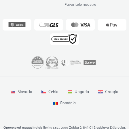
Favoritele noastre
Slovacia
Cehia
Ungaria
Croația
România
Operatorul magazinului:
flexity s.r.o., Ľuda Zúbka 2, 841 01 Bratislava-Dúbravka,