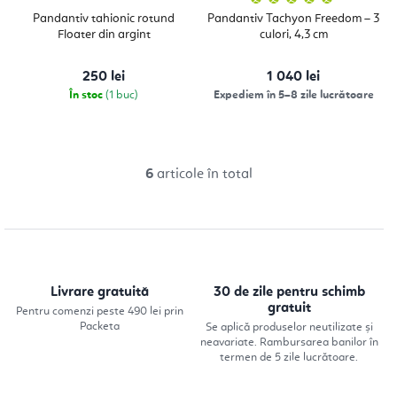
medie
a
Pandantiv tahionic rotund
Pandantiv Tachyon Freedom – 3
produsulu
Floater din argint
culori, 4,3 cm
este
5,0
din
5
250 lei
1 040 lei
stele.
În stoc
(1 buc)
Expediem în 5–8 zile lucrătoare
6
articole în total
C
o
n
t
r
Livrare gratuită
30 de zile pentru schimb
o
gratuit
Pentru comenzi peste 490 lei prin
Packeta
Se aplică produselor neutilizate și
l
neavariate. Rambursarea banilor în
u
termen de 5 zile lucrătoare.
l