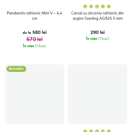
Evaluare
medie
a
Pandantiv tahionic Mini V – 4,4
Cercei cu zirconiu tahionic din
produsulu
cm
argint Sterling AG925 5 mm
este
5,0
din
5
580 lei
290 lei
de la
stele.
670 lei
În stoc
(1 buc)
În stoc
(1 buc)
Bestseller
Evaluare