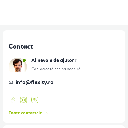
S
u
Contact
b
s
Ai nevoie de ajutor?
o
Contactează echipa noastră
l
info
@
flexity.ro
Toate contactele