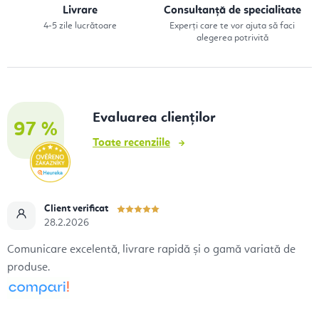
l
Livrare
Consultanță de specialitate
4-5 zile lucrătoare
Experți care te vor ajuta să faci
i
alegerea potrivită
s
t
ă
r
Evaluarea clienților
97 %
i
Toate recenziile
l
o
r
Client verificat
28.2.2026
Comunicare excelentă, livrare rapidă și o gamă variată de
produse.