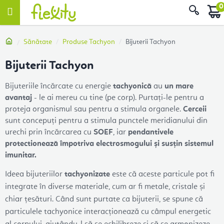
Treci
Căut
la
conținut
Acasă
Sănătate
Produse Tachyon
Bijuterii Tachyon
Bijuterii Tachyon
Bijuteriile încărcate cu energie
tachyonică
au
un mare
avantaj
- le ai mereu cu tine (pe corp). Purtați-le pentru a
proteja organismul sau pentru a stimula organele.
Cerceii
sunt concepuți pentru a stimula punctele meridianului din
urechi prin încărcarea cu
SOEF
, iar
pendantivele
protectionează împotriva electrosmogului și susțin sistemul
imunitar.
Ideea bijuteriilor
tachyonizate
este că aceste particule pot fi
integrate în diverse materiale, cum ar fi metale, cristale și
chiar țesături. Când sunt purtate ca bijuterii, se spune că
particulele tachyonice interacționează cu câmpul energetic