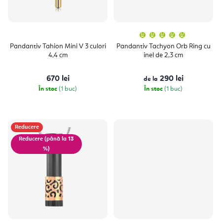
p
e
r
a
o
Evaluare
p
medie
a
d
Pandantiv Tahion Mini V 3 culori
Pandantiv Tachyon Orb Ring cu
produsulu
r
4,4 cm
inel de 2,3 cm
este
u
5,0
o
din
5
s
670 lei
290 lei
de la
stele.
d
În stoc
(1 buc)
În stoc
(1 buc)
e
u
s
u
Reducere
(până la 13
l
%)
u
i