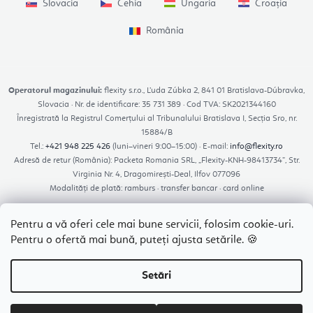
Slovacia
Cehia
Ungaria
Croația
România
Operatorul magazinului:
flexity s.r.o., Ľuda Zúbka 2, 841 01 Bratislava-Dúbravka,
Slovacia · Nr. de identificare: 35 731 389 · Cod TVA: SK2021344160
Înregistrată la Registrul Comerțului al Tribunalului Bratislava I, Secția Sro, nr.
15884/B
Tel.:
+421 948 225 426
(luni–vineri 9:00–15:00) · E-mail:
info@flexity.ro
Adresă de retur (România): Packeta Romania SRL, „Flexity-KNH-98413734”, Str.
Virginia Nr. 4, Dragomirești-Deal, Ilfov 077096
Modalități de plată: ramburs · transfer bancar · card online
Pentru a vă oferi cele mai bune servicii, folosim cookie-uri.
Pentru o ofertă mai bună, puteți ajusta setările. 🍪
Platforma SAL – reclamatiisal.anpc.ro
Setări
Drepturi de autor 2026
Flexity
. Toate drepturile rezervate.
Editați setările cookie-
urilor