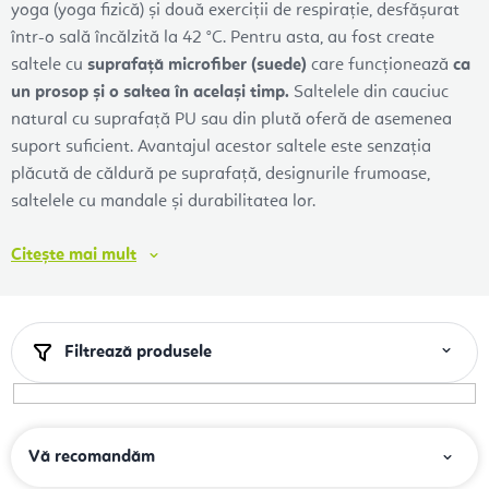
yoga (yoga fizică) și două exerciții de respirație, desfășurat
într-o sală încălzită la 42 °C. Pentru asta, au fost create
saltele cu
suprafață microfiber (suede)
care funcționează
ca
un prosop și o saltea în același timp.
Saltelele din cauciuc
natural cu suprafață PU sau din plută oferă de asemenea
suport suficient. Avantajul acestor saltele este senzația
plăcută de căldură pe suprafață, designurile frumoase,
saltelele cu mandale și durabilitatea lor.
Citește
mai mult
Filtrează produsele
S
Vă recomandăm
e