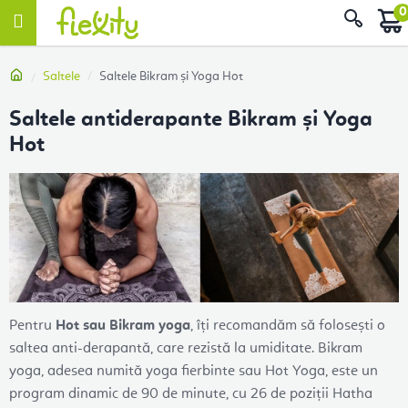
Treci
Căut
la
conținut
Acasă
Saltele
Saltele Bikram și Yoga Hot
Saltele antiderapante Bikram și Yoga
Hot
Pentru
Hot sau Bikram yoga
, îți recomandăm să folosești o
saltea anti-derapantă, care rezistă la umiditate. Bikram
yoga, adesea numită yoga fierbinte sau Hot Yoga, este un
program dinamic de 90 de minute, cu 26 de poziții Hatha