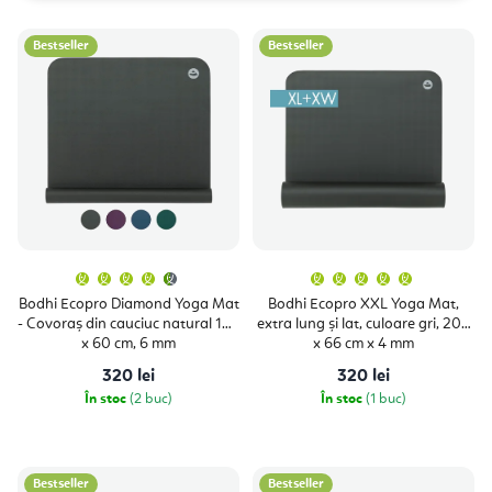
l
L
e
Bestseller
Bestseller
i
c
s
t
t
a
ă
r
p
e
r
a
o
Evaluarea
Evaluare
p
medie
medie
a
a
d
Bodhi Ecopro Diamond Yoga Mat
Bodhi Ecopro XXL Yoga Mat,
produsului
produsulu
r
- Covoraș din cauciuc natural 185
extra lung și lat, culoare gri, 200
este
este
u
4,9
5,0
x 60 cm, 6 mm
x 66 cm x 4 mm
o
din
din
5
5
s
320 lei
320 lei
stele.
stele.
d
În stoc
(2 buc)
În stoc
(1 buc)
e
u
s
Bestseller
Bestseller