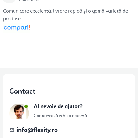
Comunicare excelentă, livrare rapidă și o gamă variată de
produse.
S
u
Contact
b
s
Ai nevoie de ajutor?
o
Contactează echipa noastră
l
info
@
flexity.ro