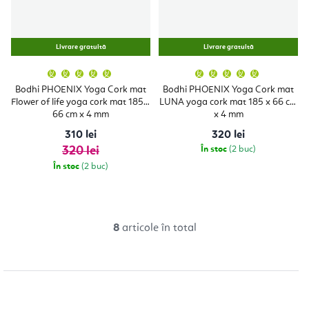
Livrare gratuită
Livrare gratuită
Evaluarea
Evaluare
medie
medie
a
a
Bodhi PHOENIX Yoga Cork mat
Bodhi PHOENIX Yoga Cork mat
produsului
produsulu
Flower of life yoga cork mat 185 x
LUNA yoga cork mat 185 x 66 cm
este
este
5,0
5,0
66 cm x 4 mm
x 4 mm
din
din
5
5
310 lei
320 lei
stele.
stele.
320 lei
În stoc
(2 buc)
În stoc
(2 buc)
8
articole în total
C
o
n
t