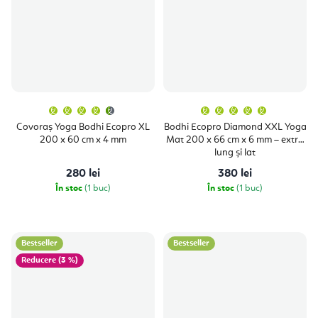
Evaluarea
Evaluare
medie
medie
a
a
Covoraș Yoga Bodhi Ecopro XL
Bodhi Ecopro Diamond XXL Yoga
produsului
produsulu
200 x 60 cm x 4 mm
Mat 200 x 66 cm x 6 mm – extra
este
este
4,8
5,0
lung și lat
din
din
5
5
280 lei
380 lei
stele.
stele.
În stoc
(1 buc)
În stoc
(1 buc)
Bestseller
Bestseller
(3 %)