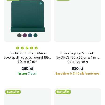
u
l
u
i
Evaluarea
medie
a
Bodhi Ecopro Yoga Mat –
Saltea de yoga Manduka
produsului
covoraș din cauciuc natural 185 x
eKOlite® 180 x 60 cm x 4 mm
este
5,0
60 cm x 4 mm
(culori variate)
din
5
260 lei
520 lei
stele.
În stoc
(1 buc)
Expediem în 7–10 zile lucrătoare
Bestseller
Bestseller