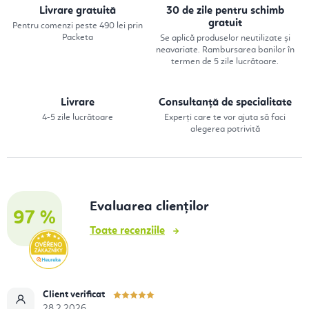
r
Livrare gratuită
30 de zile pentru schimb
o
gratuit
Pentru comenzi peste 490 lei prin
Packeta
Se aplică produselor neutilizate și
l
neavariate. Rambursarea banilor în
u
termen de 5 zile lucrătoare.
l
l
Livrare
Consultanță de specialitate
4-5 zile lucrătoare
Experți care te vor ajuta să faci
i
alegerea potrivită
s
t
ă
r
Evaluarea clienților
97 %
i
Toate recenziile
l
o
r
Client verificat
28.2.2026