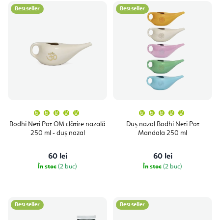
L
e
Bestseller
Bestseller
i
c
s
t
t
a
ă
r
p
e
r
a
o
Evaluarea
Evaluare
p
medie
medie
a
a
d
Bodhi Neti Pot OM clătire nazală
Duș nazal Bodhi Neti Pot
produsului
produsulu
r
250 ml - duș nazal
Mandala 250 ml
este
este
u
5,0
5,0
o
din
din
5
5
s
60 lei
60 lei
stele.
stele.
d
În stoc
(2 buc)
În stoc
(2 buc)
e
u
s
u
Bestseller
Bestseller