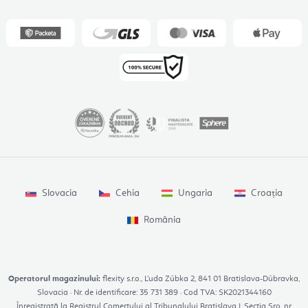
Slovacia
Cehia
Ungaria
Croația
România
Operatorul magazinului:
flexity s.r.o., Ľuda Zúbka 2, 841 01 Bratislava-Dúbravka,
Slovacia · Nr. de identificare: 35 731 389 · Cod TVA: SK2021344160
Înregistrată la Registrul Comerțului al Tribunalului Bratislava I, Secția Sro, nr.