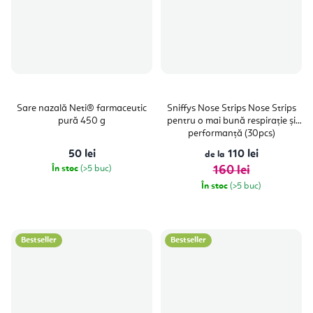
Sare nazală Neti® farmaceutic
Sniffys Nose Strips Nose Strips
pură 450 g
pentru o mai bună respirație și
performanță (30pcs)
50 lei
110 lei
de la
În stoc
(>5 buc)
160 lei
În stoc
(>5 buc)
Bestseller
Bestseller