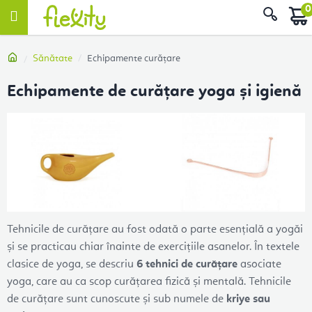
Treci
Căut
la
conținut
Acasă
Sănătate
Echipamente curățare
Echipamente de curățare yoga și igienă
Tehnicile de curățare au fost odată o parte esențială a yogăi
și se practicau chiar înainte de exercițiile asanelor. În textele
clasice de yoga, se descriu
6 tehnici de curățare
asociate
yoga, care au ca scop curățarea fizică și mentală. Tehnicile
de curățare sunt cunoscute și sub numele de
kriye sau