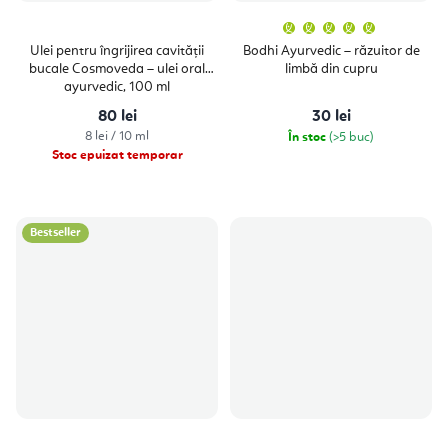
Evaluare
medie
a
Ulei pentru îngrijirea cavității
Bodhi Ayurvedic – răzuitor de
produsulu
bucale Cosmoveda – ulei oral
limbă din cupru
este
5,0
ayurvedic, 100 ml
din
5
80 lei
30 lei
stele.
Evaluare
8 lei / 10 ml
În stoc
(>5 buc)
preţ:
Stoc epuizat temporar
Bestseller