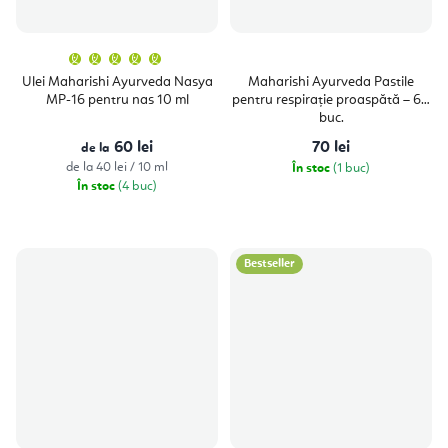
Evaluarea
medie
a
Ulei Maharishi Ayurveda Nasya
Maharishi Ayurveda Pastile
produsului
MP-16 pentru nas 10 ml
pentru respirație proaspătă – 60
este
5,0
buc.
din
5
60 lei
70 lei
de la
stele.
Evaluare
de la 40 lei / 10 ml
În stoc
(1 buc)
preţ:
În stoc
(4 buc)
Bestseller