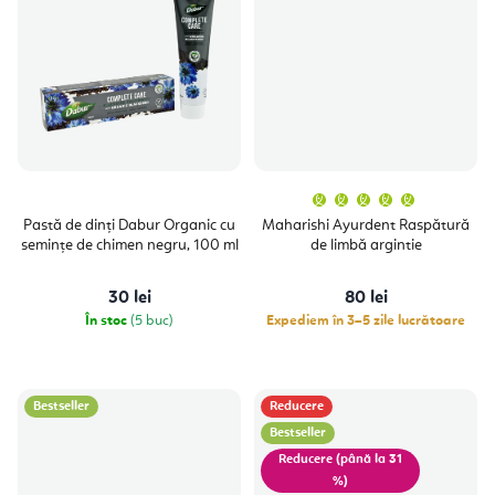
l
u
i
Evaluare
medie
a
Pastă de dinți Dabur Organic cu
Maharishi Ayurdent Raspătură
produsulu
semințe de chimen negru, 100 ml
de limbă argintie
este
5,0
din
5
30 lei
80 lei
stele.
În stoc
(5 buc)
Expediem în 3–5 zile lucrătoare
Bestseller
Reducere
Bestseller
(până la 31
%)