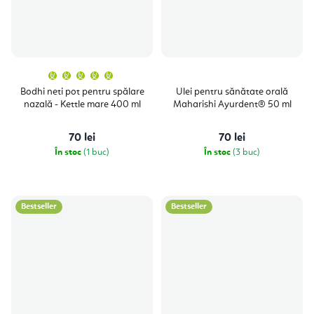
Evaluarea
medie
a
Bodhi neti pot pentru spălare
Ulei pentru sănătate orală
produsului
nazală - Kettle mare 400 ml
Maharishi Ayurdent® 50 ml
este
5,0
din
5
70 lei
70 lei
stele.
În stoc
(1 buc)
În stoc
(3 buc)
Bestseller
Bestseller