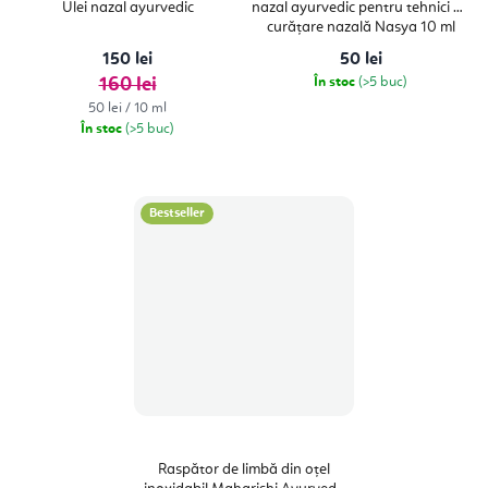
Ulei nazal ayurvedic
nazal ayurvedic pentru tehnici de
este
5,0
curățare nazală Nasya 10 ml
din
5
150 lei
50 lei
stele.
160 lei
În stoc
(>5 buc)
Evaluare
50 lei / 10 ml
preţ:
În stoc
(>5 buc)
Bestseller
Raspător de limbă din oțel