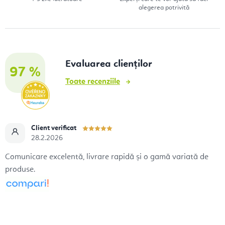
i
alegerea potrivită
s
t
ă
r
Evaluarea clienților
97 %
i
Toate recenziile
l
o
r
Client verificat
28.2.2026
Comunicare excelentă, livrare rapidă și o gamă variată de
produse.