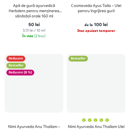
Apă de gură ayurvedică
Cosmoveda Ayus Taila – Ulei
Herbdent pentru menținerea
pentru îngrijirea gurii
sănătății orale 160 ml
50 lei
100 lei
de la
Evaluare
3,13 lei / 10 ml
Stoc epuizat temporar
preţ:
În stoc
(2 buc)
Reducere
Bestseller
Bestseller
(6 %)
Evaluare
medie
a
Nimi Ayurveda Anu Thailam –
Nimi Ayurveda Anu Thailam Ulei
produsulu