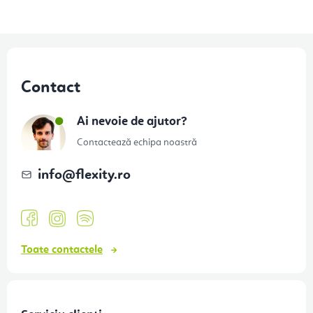
S
u
Contact
b
s
Ai nevoie de ajutor?
o
Contactează echipa noastră
l
info
@
flexity.ro
Toate contactele