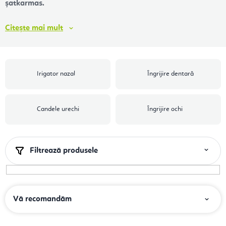
șatkarmas.
Citește
mai mult
Irigator nazal
Îngrijire dentară
Candele urechi
Îngrijire ochi
Filtrează produsele
S
Vă recomandăm
e
l