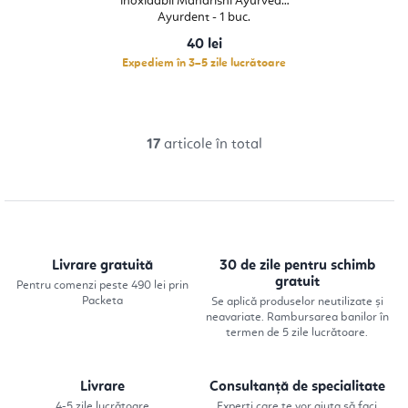
inoxidabil Maharishi Ayurveda
Ayurdent - 1 buc.
40 lei
Expediem în 3–5 zile lucrătoare
17
articole în total
C
o
n
t
r
Livrare gratuită
30 de zile pentru schimb
o
gratuit
Pentru comenzi peste 490 lei prin
Packeta
Se aplică produselor neutilizate și
l
neavariate. Rambursarea banilor în
u
termen de 5 zile lucrătoare.
l
l
Livrare
Consultanță de specialitate
4-5 zile lucrătoare
Experți care te vor ajuta să faci