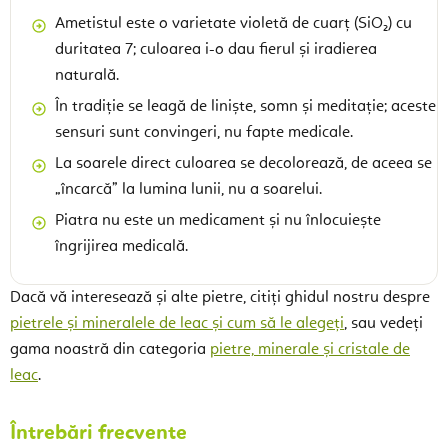
Ametistul este o varietate violetă de cuarț (SiO₂) cu
duritatea 7; culoarea i-o dau fierul și iradierea
naturală.
În tradiție se leagă de liniște, somn și meditație; aceste
sensuri sunt convingeri, nu fapte medicale.
La soarele direct culoarea se decolorează, de aceea se
„încarcă” la lumina lunii, nu a soarelui.
Piatra nu este un medicament și nu înlocuiește
îngrijirea medicală.
Dacă vă interesează și alte pietre, citiți ghidul nostru despre
pietrele și mineralele de leac și cum să le alegeți
, sau vedeți
gama noastră din categoria
pietre, minerale și cristale de
leac
.
Întrebări frecvente