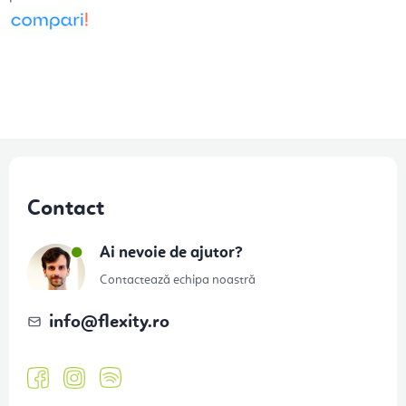
S
u
Contact
b
s
Ai nevoie de ajutor?
o
Contactează echipa noastră
l
info
@
flexity.ro