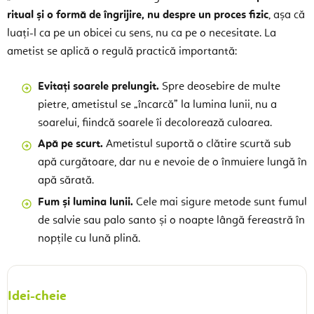
ritual și o formă de îngrijire, nu despre un proces fizic
, așa că
luați-l ca pe un obicei cu sens, nu ca pe o necesitate. La
ametist se aplică o regulă practică importantă:
Evitați soarele prelungit.
Spre deosebire de multe
pietre, ametistul se „încarcă” la lumina lunii, nu a
soarelui, fiindcă soarele îi decolorează culoarea.
Apă pe scurt.
Ametistul suportă o clătire scurtă sub
apă curgătoare, dar nu e nevoie de o înmuiere lungă în
apă sărată.
Fum și lumina lunii.
Cele mai sigure metode sunt fumul
de salvie sau palo santo și o noapte lângă fereastră în
nopțile cu lună plină.
Idei-cheie