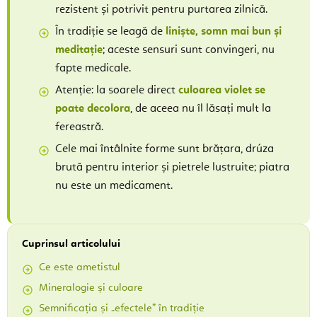
rezistent și potrivit pentru purtarea zilnică.
În tradiție se leagă de
liniște, somn mai bun și
meditație
; aceste sensuri sunt convingeri, nu
fapte medicale.
Atenție: la soarele direct
culoarea violet se
poate decolora
, de aceea nu îl lăsați mult la
fereastră.
Cele mai întâlnite forme sunt brățara, drúza
brută pentru interior și pietrele lustruite; piatra
nu este un medicament.
Cuprinsul articolului
Ce este ametistul
Mineralogie și culoare
Semnificația și „efectele” în tradiție