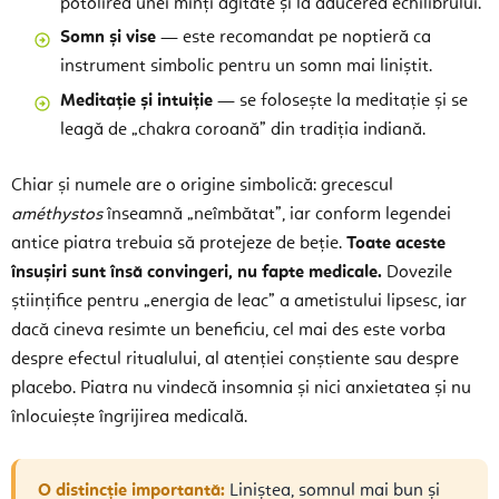
potolirea unei minți agitate și la aducerea echilibrului.
Somn și vise
— este recomandat pe noptieră ca
instrument simbolic pentru un somn mai liniștit.
Meditație și intuiție
— se folosește la meditație și se
leagă de „chakra coroană” din tradiția indiană.
Chiar și numele are o origine simbolică: grecescul
améthystos
înseamnă „neîmbătat”, iar conform legendei
antice piatra trebuia să protejeze de beție.
Toate aceste
însușiri sunt însă convingeri, nu fapte medicale.
Dovezile
științifice pentru „energia de leac” a ametistului lipsesc, iar
dacă cineva resimte un beneficiu, cel mai des este vorba
despre efectul ritualului, al atenției conștiente sau despre
placebo. Piatra nu vindecă insomnia și nici anxietatea și nu
înlocuiește îngrijirea medicală.
O distincție importantă:
Liniștea, somnul mai bun și