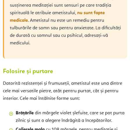
susținerea meditației sunt sensuri pe care tradiția
spirituală le atribuie ametistului,
nu sunt fapte
medicale
. Ametistul nu este un remediu pentru
tulburările de somn sau pentru anxietate. La dificultăți
de durată cu somnul sau cu psihicul, adresați-vă
medicului.
Folosire și purtare
Datorită rezistenței și frumuseții, ametistul este una dintre
cele mai versatile pietre, atât pentru purtat, cât și pentru
interior. Cele mai întâlnite forme sunt:
Brățările
din mărgele violet șlefuite, care se pot purta
zilnic și sunt o alegere îndrăgită a începătorilor.
Colierele mala
cu 108 mărgele, pentru meditație și