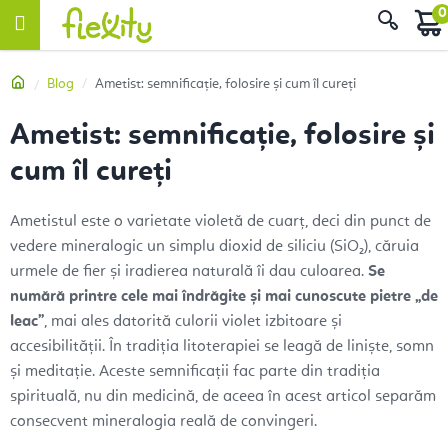
Treci
Căut
la
conținut
Acasă
Blog
Ametist: semnificație, folosire și cum îl cureți
Ametist: semnificație, folosire și
cum îl cureți
Ametistul este o varietate violetă de cuarț, deci din punct de
vedere mineralogic un simplu dioxid de siliciu (SiO₂), căruia
urmele de fier și iradierea naturală îi dau culoarea.
Se
numără printre cele mai îndrăgite și mai cunoscute pietre „de
leac”
, mai ales datorită culorii violet izbitoare și
accesibilității. În tradiția litoterapiei se leagă de liniște, somn
și meditație. Aceste semnificații fac parte din tradiția
spirituală, nu din medicină, de aceea în acest articol separăm
consecvent mineralogia reală de convingeri.