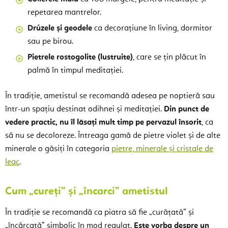
repetarea mantrelor.
Drúzele și geodele
ca decorațiune în living, dormitor
sau pe birou.
Pietrele rostogolite (lustruite)
, care se țin plăcut în
palmă în timpul meditației.
În tradiție, ametistul se recomandă adesea pe noptieră sau
într-un spațiu destinat odihnei și meditației.
Din punct de
vedere practic, nu îl lăsați mult timp pe pervazul însorit
, ca
să nu se decoloreze. Întreaga gamă de pietre violet și de alte
minerale o găsiți în categoria
pietre, minerale și cristale de
leac
.
Cum „cureți” și „încarci” ametistul
În tradiție se recomandă ca piatra să fie „curățată” și
„încărcată” simbolic în mod regulat.
Este vorba despre un