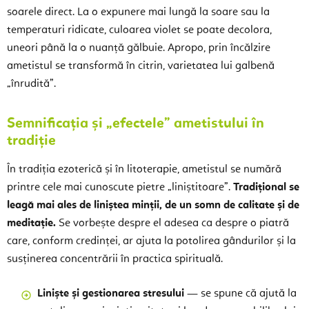
soarele direct. La o expunere mai lungă la soare sau la
temperaturi ridicate, culoarea violet se poate decolora,
uneori până la o nuanță gălbuie. Apropo, prin încălzire
ametistul se transformă în citrin, varietatea lui galbenă
„înrudită”.
Semnificația și „efectele” ametistului în
tradiție
În tradiția ezoterică și în litoterapie, ametistul se numără
printre cele mai cunoscute pietre „liniștitoare”.
Tradițional se
leagă mai ales de liniștea minții, de un somn de calitate și de
meditație.
Se vorbește despre el adesea ca despre o piatră
care, conform credinței, ar ajuta la potolirea gândurilor și la
susținerea concentrării în practica spirituală.
Liniște și gestionarea stresului
— se spune că ajută la