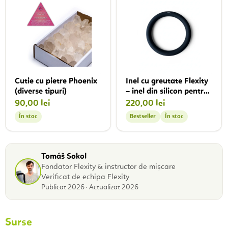
Cutie cu pietre Phoenix
Inel cu greutate Flexity
(diverse tipuri)
– inel din silicon pentru
antrenament
90,00 lei
220,00 lei
funcțional, 4,5 kg
În stoc
Bestseller
În stoc
Tomáš Sokol
Fondator Flexity & instructor de mișcare
Verificat de echipa Flexity
Publicat 2026 · Actualizat 2026
Surse