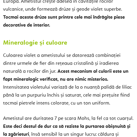
Europa. Ametistul crește adesea în cavitățile rocilor
vulcanice, unde formează drúze și geode violet superbe.
Tocmai aceste drúze sunt printre cele mai îndrăgite piese
decorative de interior.
Mineralogie și culoare
Culoarea violet a ametistului se datorează combinației
dintre urmele de fier din rețeaua cristalină și iradierea
naturală a rocilor din jur.
Acest mecanism al culorii este un
fapt mineralogic verificat, nu are nimic misterios.
Intensitatea violetului variază de la o nuanță palidă de liliac
până la un purpuriu închis și saturat, cele mai prețuite fiind
tocmai pietrele intens colorate, cu un ton uniform.
Ametistul are duritatea 7 pe scara Mohs, la fel ca tot cuarțul.
Este deci destul de dur ca să reziste la purtarea obișnuită și
la zgârieturi
, însă sensibil la un singur lucru: căldura și