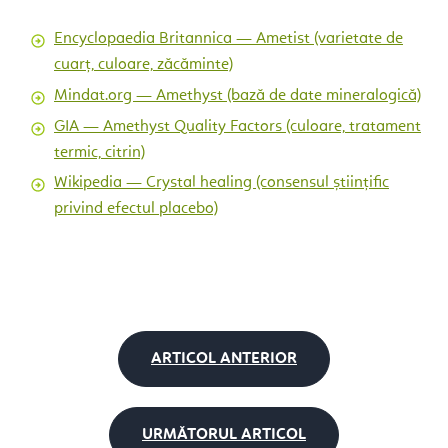
Encyclopaedia Britannica — Ametist (varietate de
cuarț, culoare, zăcăminte)
Mindat.org — Amethyst (bază de date mineralogică)
GIA — Amethyst Quality Factors (culoare, tratament
termic, citrin)
Wikipedia — Crystal healing (consensul științific
privind efectul placebo)
ARTICOL ANTERIOR
URMĂTORUL ARTICOL