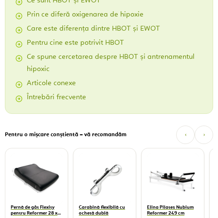
Ce sunt HBOT și EWOT
Prin ce diferă oxigenarea de hipoxie
Care este diferența dintre HBOT și EWOT
Pentru cine este potrivit HBOT
Ce spune cercetarea despre HBOT și antrenamentul
hipoxic
Articole conexe
Întrebări frecvente
Pentru o mișcare conștientă – vă recomandăm
‹
›
E
d
1
Pernă de gât Flexity
Carabină flexibilă cu
Elina Pilates Nubium
pentru Reformer 28 x
ochetă dublă
Reformer 249 cm