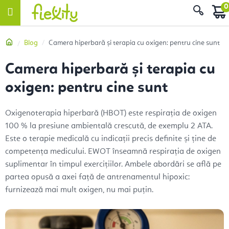
Treci
Căut
la
conținut
Acasă
Blog
Camera hiperbară și terapia cu oxigen: pentru cine sunt
Camera hiperbară și terapia cu
oxigen: pentru cine sunt
Oxigenoterapia hiperbară (HBOT) este respirația de oxigen
100 % la presiune ambientală crescută, de exemplu 2 ATA.
Este o terapie medicală cu indicații precis definite și ține de
competența medicului. EWOT înseamnă respirația de oxigen
suplimentar în timpul exercițiilor. Ambele abordări se află pe
partea opusă a axei față de antrenamentul hipoxic:
furnizează mai mult oxigen, nu mai puțin.