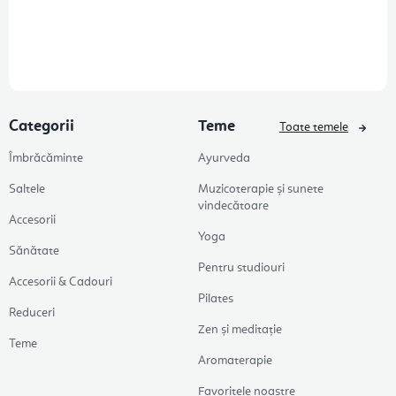
Categorii
Teme
Toate temele
Îmbrăcăminte
Ayurveda
Saltele
Muzicoterapie și sunete
vindecătoare
Accesorii
Yoga
Sănătate
Pentru studiouri
Accesorii & Cadouri
Pilates
Reduceri
Zen și meditație
Teme
Aromaterapie
Favoritele noastre