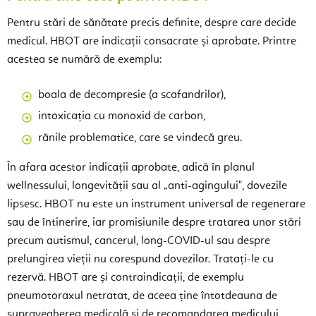
Pentru stări de sănătate precis definite, despre care decide
medicul. HBOT are indicații consacrate și aprobate. Printre
acestea se numără de exemplu:
boala de decompresie (a scafandrilor),
intoxicația cu monoxid de carbon,
rănile problematice, care se vindecă greu.
În afara acestor indicații aprobate, adică în planul
wellnessului, longevității sau al „anti-agingului", dovezile
lipsesc. HBOT nu este un instrument universal de regenerare
sau de întinerire, iar promisiunile despre tratarea unor stări
precum autismul, cancerul, long-COVID-ul sau despre
prelungirea vieții nu corespund dovezilor. Tratați-le cu
rezervă. HBOT are și contraindicații, de exemplu
pneumotoraxul netratat, de aceea ține întotdeauna de
supravegherea medicală și de recomandarea medicului.