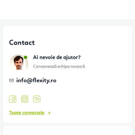
S
u
Contact
b
s
Ai nevoie de ajutor?
o
Contactează echipa noastră
l
info
@
flexity.ro
Toate contactele