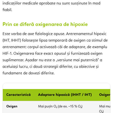
indicațiilor medicale aprobate nu sunt susținute în mod
fiabil.
Prin ce diferă oxigenarea de hipoxie
Este vorba de axe fiziologice opuse. Antrenamentul hipoxic
(IHT, IHHT) folosește lipsa temporară de oxigen ca stimul de
antrenament: corpul activează căi de adaptare, de exemplu
HIF-1. Oxigenarea face exact opusul și furnizează oxigen
suplimentar. Așadar nu este o „versiune mai puternică" a
aceluiași lucru, ci două strategii diferite, cu obiective și
fundament de dovezi diferite.
Caracteristică
Adaptare hipoxică (IHHT / IHT)
Oxigena
Oxigen
Mai puțin O₂ (de ex. ~15 % O₂)
Mai mult
O₂)