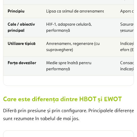
Principiu
Lipsa ca stimul de antrenament
Aport cr
Cale / obiectiv
HIF-1, adaptare celulară,
Saturați
principal
performanță
țesuturil
Utilizare tipică
Antrenament, regenerare (cu
Indicații
supraveghere)
efort (E
Forța dovezilor
Medie spre înaltă pentru
Consacra
performanță
indicați
Care este diferența dintre HBOT și EWOT
Diferă prin presiune și prin configurare. Principalele diferențe
sunt rezumate în tabelul de mai jos.