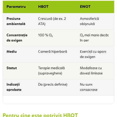
Parametru
HBOT
EWOT
Presiune
Crescută (de ex. 2
Atmosferică
ambientală
ATA)
obișnuită
Concentrație
100 % O₂
O₂ mai mare decât
de oxigen
în aer
Mediu
Cameră hiperbară
Exerciții cu aport
de oxigen
Statut
Terapie medicală
Modalitate cu
(supraveghere)
dovezi limitate
Indicații
Da (precis definite)
Nu sunt
aprobate
consacrate
Pentru cine este potrivit HBOT