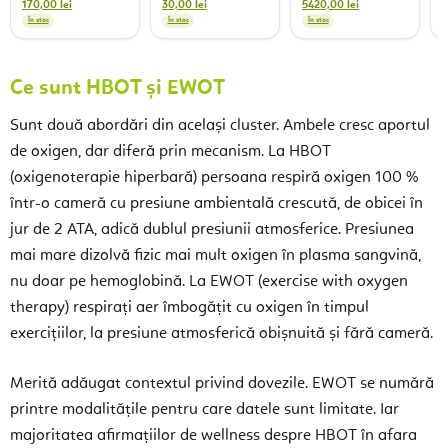
18 cm
170,00 lei
30,00 lei
5420,00 lei
În stoc
În stoc
În stoc
Ce sunt HBOT și EWOT
Sunt două abordări din același cluster. Ambele cresc aportul
de oxigen, dar diferă prin mecanism. La HBOT
(oxigenoterapie hiperbară) persoana respiră oxigen 100 %
într-o cameră cu presiune ambientală crescută, de obicei în
jur de 2 ATA, adică dublul presiunii atmosferice. Presiunea
mai mare dizolvă fizic mai mult oxigen în plasma sangvină,
nu doar pe hemoglobină. La EWOT (exercise with oxygen
therapy) respirați aer îmbogățit cu oxigen în timpul
exercițiilor, la presiune atmosferică obișnuită și fără cameră.
Merită adăugat contextul privind dovezile. EWOT se numără
printre modalitățile pentru care datele sunt limitate. Iar
majoritatea afirmațiilor de wellness despre HBOT în afara