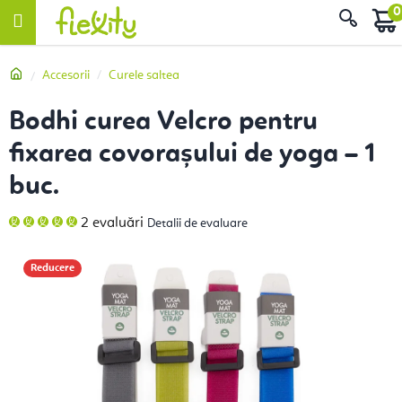
Treci
Căut
la
conținut
Acasă
Accesorii
Curele saltea
Bodhi curea Velcro pentru
fixarea covorașului de yoga – 1
buc.
Evaluarea
2 evaluări
Detalii de evaluare
medie
a
produsului
este
Reducere
5,0
din
5
stele.