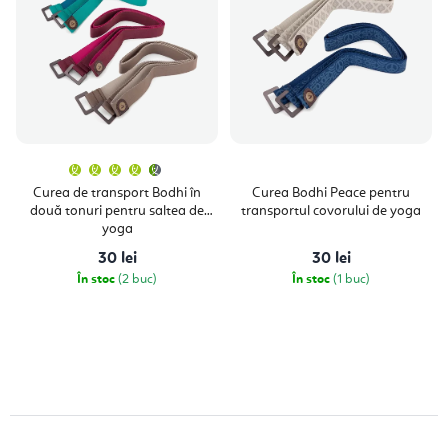
Evaluarea
medie
a
Curea de transport Bodhi în
Curea Bodhi Peace pentru
produsului
două tonuri pentru saltea de
transportul covorului de yoga
este
4,5
yoga
din
5
30 lei
30 lei
stele.
În stoc
(2 buc)
În stoc
(1 buc)