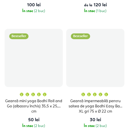
5
5
100 lei
120 lei
stele.
de la
stele.
În stoc
(2 buc)
În stoc
(1 buc)
Bestseller
Bestseller
Evaluarea
Evaluare
medie
medie
a
a
Geantă mini yoga Bodhi Roll and
Geantă impermeabilă pentru
produsului
produsulu
Go (albastru închis) 35,5 x 25,5
saltea de yoga Bodhi Easy Bag
este
este
5,0
5,0
cm
XL gri 75 x Ø 22 cm
din
din
5
5
50 lei
30 lei
stele.
stele.
În stoc
(2 buc)
În stoc
(2 buc)