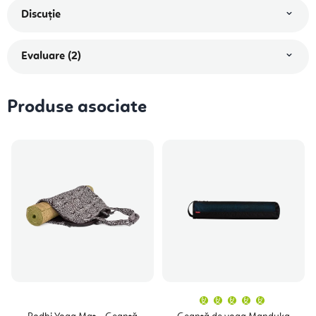
Discuţie
Evaluare (2)
Produse asociate
Evaluare
medie
a