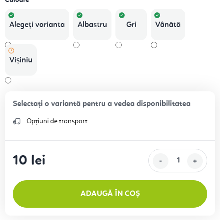
Culoare
Alegeţi varianta
Albastru
Gri
Vânătă
Vișiniu
Opțiuni de transport
10 lei
Evaluare preţ:
ADAUGĂ ÎN COȘ