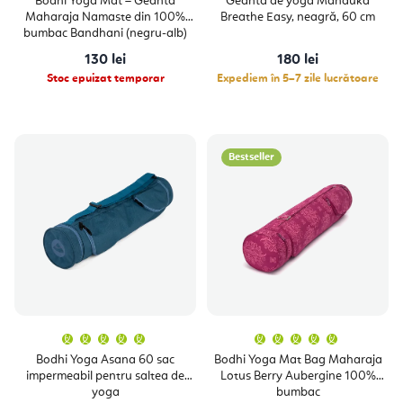
Bodhi Yoga Mat – Geantă
Geantă de yoga Manduka
produsulu
Maharaja Namaste din 100%
Breathe Easy, neagră, 60 cm
este
5,0
bumbac Bandhani (negru-alb)
din
5
130 lei
180 lei
stele.
Stoc epuizat temporar
Expediem în 5–7 zile lucrătoare
Bestseller
Evaluarea
Evaluare
medie
medie
a
a
Bodhi Yoga Asana 60 sac
Bodhi Yoga Mat Bag Maharaja
produsului
produsulu
impermeabil pentru saltea de
Lotus Berry Aubergine 100%
este
este
5,0
5,0
yoga
bumbac
din
din