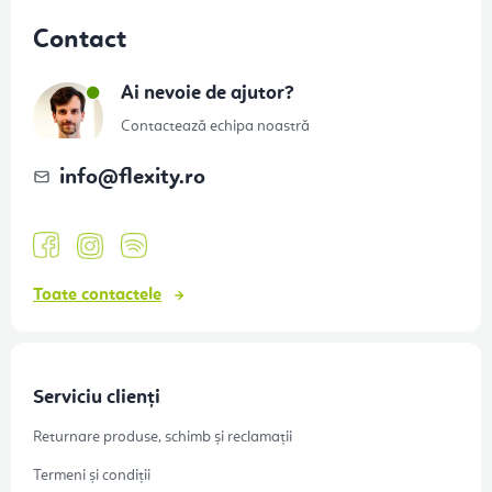
u
Contact
b
s
Ai nevoie de ajutor?
o
Contactează echipa noastră
l
info
@
flexity.ro
Toate contactele
Serviciu clienți
Returnare produse, schimb și reclamații
Termeni și condiții