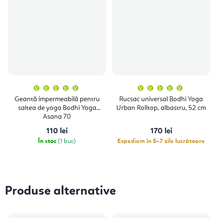
Evaluarea
Evaluare
medie
medie
a
a
Geantă impermeabilă pentru
Rucsac universal Bodhi Yoga
produsului
produsulu
saltea de yoga Bodhi Yoga
Urban Rolltop, albastru, 52 cm
este
este
5,0
5,0
Asana 70
din
din
5
5
110 lei
170 lei
stele.
stele.
În stoc
(1 buc)
Expediem în 5–7 zile lucrătoare
Produse alternative