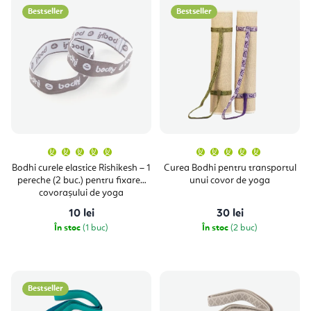
Bestseller
Bestseller
Evaluarea
Evaluare
medie
medie
a
a
Bodhi curele elastice Rishikesh – 1
Curea Bodhi pentru transportul
produsului
produsulu
pereche (2 buc.) pentru fixarea
unui covor de yoga
este
este
5,0
5,0
covorașului de yoga
din
din
5
5
10 lei
30 lei
stele.
stele.
În stoc
(1 buc)
În stoc
(2 buc)
Bestseller