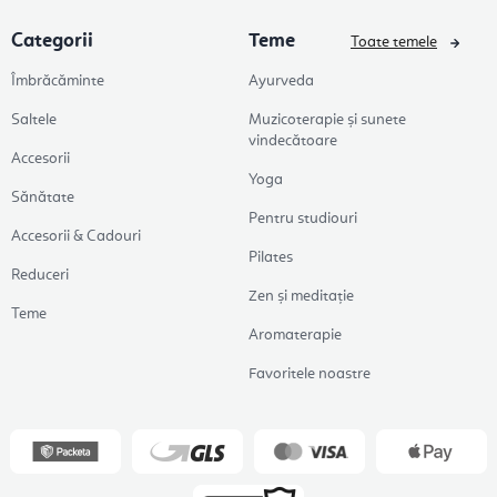
Categorii
Teme
Toate temele
Îmbrăcăminte
Ayurveda
Saltele
Muzicoterapie și sunete
vindecătoare
Accesorii
Yoga
Sănătate
Pentru studiouri
Accesorii & Cadouri
Pilates
Reduceri
Zen și meditație
Teme
Aromaterapie
Favoritele noastre