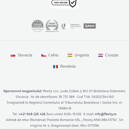
Slovacia
Cehia
Ungaria
Croația
România
Operatorul magazinului:
flexity s.r.o., Ľuda Zúbka 2, 841 01 Bratislava-Dúbravka,
Slovacia · Nr. de identificare: 35 731 389 · Cod TVA: SK2021344160
Înregistrată la Registrul Comerțului al Tribunalului Bratislava I, Secția Sro, nr.
15884/B
Tel.:
+421 948 225 426
(luni–vineri 9:00–15:00) · E-mail:
info@flexity.ro
Adresă de retur (România): Packeta Romania SRL, „Flexity-KNH-98413734”, Str.
Virginia Nr. 4, Dragomirești-Deal, Ilfov 077096