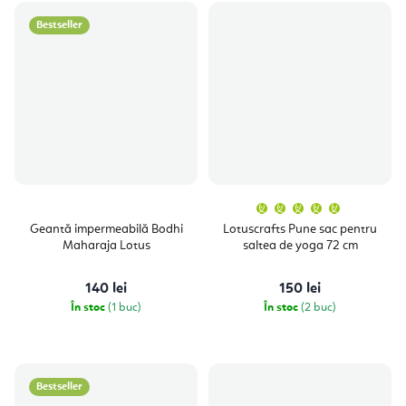
Bestseller
Evaluare
medie
a
Geantă impermeabilă Bodhi
Lotuscrafts Pune sac pentru
produsulu
Maharaja Lotus
saltea de yoga 72 cm
este
5,0
din
5
140 lei
150 lei
stele.
În stoc
(1 buc)
În stoc
(2 buc)
Bestseller