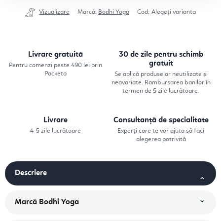
Vizualizare
Marcă:
Bodhi Yoga
Cod:
Alegeţi varianta
Livrare gratuită
30 de zile pentru schimb
gratuit
Pentru comenzi peste 490 lei prin
Packeta
Se aplică produselor neutilizate și
neavariate. Rambursarea banilor în
termen de 5 zile lucrătoare.
Livrare
Consultanță de specialitate
4-5 zile lucrătoare
Experți care te vor ajuta să faci
alegerea potrivită
Descriere
Marcă
Bodhi Yoga