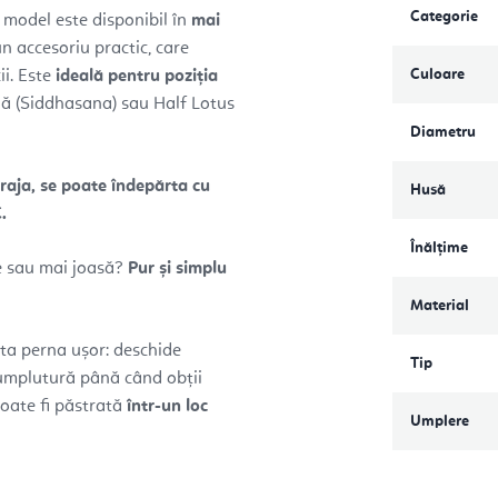
Categorie
 model este disponibil în
mai
n accesoriu practic, care
Culoare
ii. Este
ideală pentru poziția
ă (Siddhasana) sau Half Lotus
Diametru
raja, se poate îndepărta cu
Husă
.
Înălțime
le sau mai joasă?
Pur și simplu
Material
sta perna ușor: deschide
Tip
 umplutură până când obții
oate fi păstrată
într-un loc
Umplere