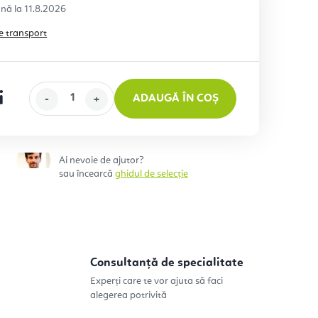
11.8.2026
e transport
i
ADAUGĂ ÎN COȘ
eţ:
Ai nevoie de ajutor?
sau încearcă
ghidul de selecție
Consultanță de specialitate
Experți care te vor ajuta să faci
alegerea potrivită