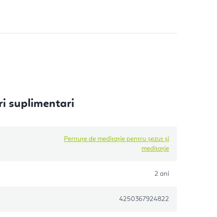
i suplimentari
Pernuțe de meditație pentru șezut și
meditație
2 ani
4250367924822