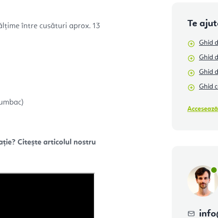
Te aju
lțime între cusături aprox. 13
Ghid d
Ghid d
Ghid 
Ghid c
bumbac)
Accesează
ție? Citește articolul nostru
info