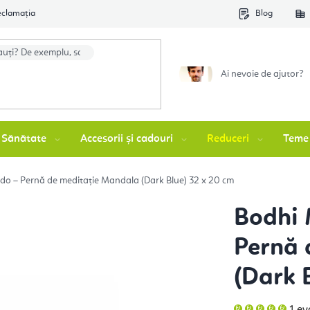
eclamația
Blog
Ai nevoie de ajutor?
Sănătate
Accesorii și cadouri
Reduceri
Teme
o – Pernă de meditație Mandala (Dark Blue) 32 x 20 cm
Bodhi 
Pernă 
(Dark 
Eva
1 ev