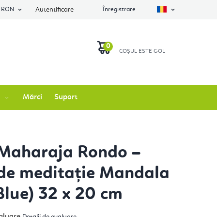
RON
Autentificare
Înregistrare
COŞ
DE
Mărci
Suport
CUMPĂRĂTURI
Maharaja Rondo –
de meditație Mandala
Blue) 32 x 20 cm
luarea
aluare
Detalii de evaluare