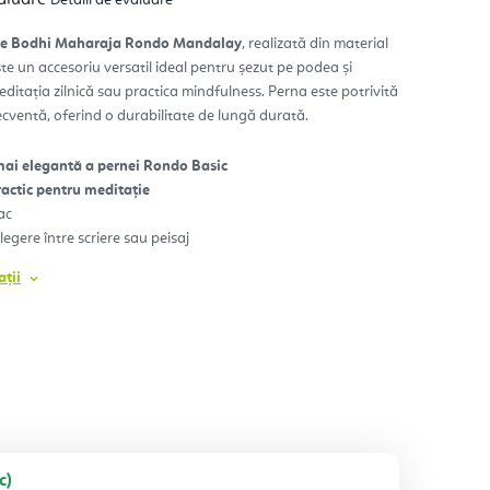
ie
usului
ție Bodhi Maharaja Rondo Mandalay
, realizată din material
ste un accesoriu versatil ideal pentru șezut pe podea și
ditația zilnică sau practica mindfulness. Perna este potrivită
.
recventă, oferind o durabilitate de lungă durată.
mai elegantă a pernei Rondo Basic
actic pentru meditație
ac
egere între scriere sau peisaj
ții
c)