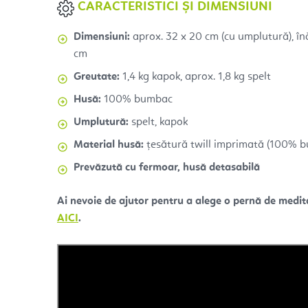
CARACTERISTICI ȘI DIMENSIUNI
Dimensiuni:
aprox. 32 x 20 cm (cu umplutură), înă
cm
Greutate:
1,4 kg kapok, aprox. 1,8 kg spelt
Husă:
100% bumbac
Umplutură:
spelt, kapok
Material husă:
țesătură twill imprimată (100% 
Prevăzută cu fermoar, husă detasabilă
Ai nevoie de ajutor pentru a alege o pernă de medita
AICI
.