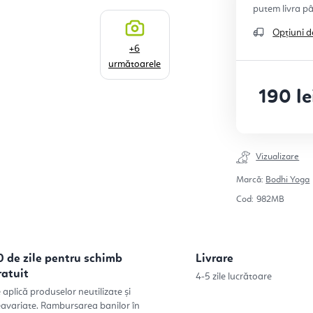
Opțiuni d
+6
următoarele
190 le
Evaluare pr
Vizualizare
Marcă:
Bodhi Yoga
Cod:
982MB
0 de zile pentru schimb
Livrare
ratuit
4-5 zile lucrătoare
 aplică produselor neutilizate și
avariate. Rambursarea banilor în