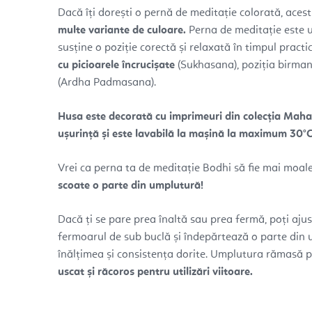
Dacă îți dorești o pernă de meditație colorată, acest
multe variante de culoare.
Perna de meditație este u
susține o poziție corectă și relaxată în timpul practic
cu picioarele încrucișate
(Sukhasana), poziția birman
(Ardha Padmasana).
Husa este decorată cu imprimeuri din colecția Maha
ușurință și este lavabilă la mașină la maximum 30°C
Vrei ca perna ta de meditație Bodhi să fie mai moa
scoate o parte din umplutură!
Dacă ți se pare prea înaltă sau prea fermă, poți aju
fermoarul de sub buclă și îndepărtează o parte din
înălțimea și consistența dorite. Umplutura rămasă p
uscat și răcoros pentru utilizări viitoare.