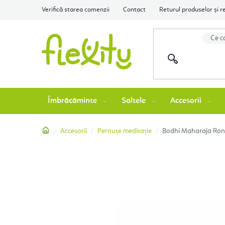
Treci
Verifică starea comenzii
Contact
Returul produselor și r
la
conținut
Îmbrăcăminte
Saltele
Accesorii
Acasă
Accesorii
Pernuțe meditație
Bodhi Maharaja Rond