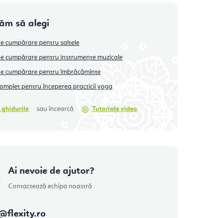
tăm să alegi
e cumpărare pentru saltele
e cumpărare pentru instrumente muzicale
de cumpărare pentru îmbrăcăminte
omplet pentru începerea practicii yoga
 ghidurile
sau încearcă
Tutoriale video
Ai nevoie de ajutor?
Contactează echipa noastră
@
flexity.ro