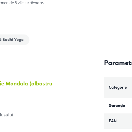
rmen de 5 zile lucrătoare.
ă
Bodhi Yoga
Parametr
ie Mandala (albastru
Categorie
Garanţie
dusului
EAN