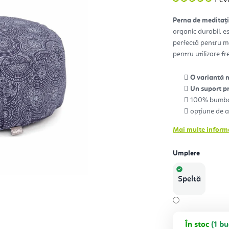
med
a
prod
Perna de medita
este
5,0
organic durabil, e
din
5
perfectă pentru me
stele
pentru utilizare f
O variantă 
Un suport pr
100% bumb
opțiune de al
Mai multe informa
Umplere
Speltă
În stoc
(1 bu