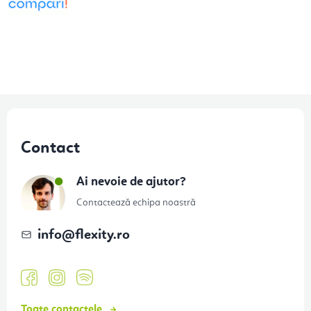
S
u
Contact
b
s
Ai nevoie de ajutor?
o
Contactează echipa noastră
l
info
@
flexity.ro
Toate contactele