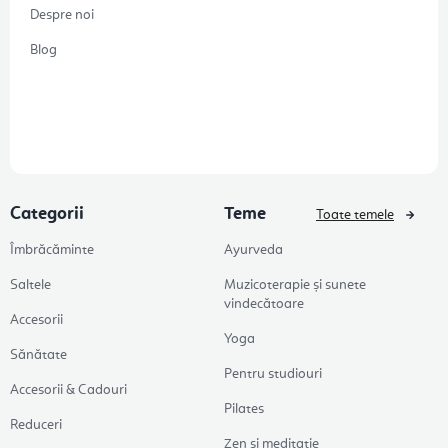
Despre noi
Blog
Categorii
Teme
Toate temele
Îmbrăcăminte
Ayurveda
Saltele
Muzicoterapie și sunete
vindecătoare
Accesorii
Yoga
Sănătate
Pentru studiouri
Accesorii & Cadouri
Pilates
Reduceri
Zen și meditație