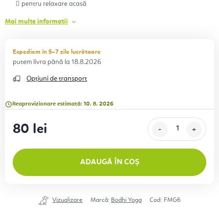
pentru relaxare acasă
Mai multe informații
Expediem în 5–7 zile lucrătoare
18.8.2026
Opțiuni de transport
Reaprovizionare estimată: 10. 8. 2026
80 lei
Evaluare preţ:
ADAUGĂ ÎN COȘ
Vizualizare
Marcă:
Bodhi Yoga
Cod:
FMG6