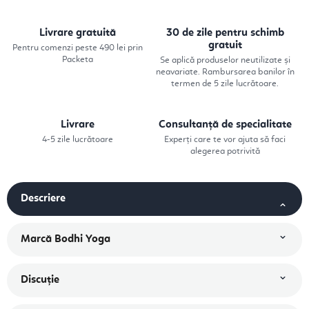
Livrare gratuită
30 de zile pentru schimb
gratuit
Pentru comenzi peste 490 lei prin
Packeta
Se aplică produselor neutilizate și
neavariate. Rambursarea banilor în
termen de 5 zile lucrătoare.
Livrare
Consultanță de specialitate
4-5 zile lucrătoare
Experți care te vor ajuta să faci
alegerea potrivită
Descriere
Marcă
Bodhi Yoga
Discuţie