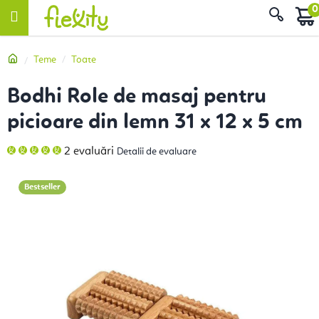
Treci
Căut
la
conținut
Acasă
Teme
Toate
Bodhi Role de masaj pentru
picioare din lemn 31 x 12 x 5 cm
Evaluarea
2 evaluări
Detalii de evaluare
medie
a
produsului
este
Bestseller
5,0
din
5
stele.