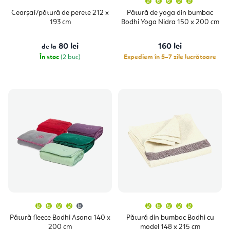
medie
a
Cearșaf/pătură de perete 212 x
Pătură de yoga din bumbac
produsulu
193 cm
Bodhi Yoga Nidra 150 x 200 cm
este
5,0
din
5
80 lei
160 lei
de la
stele.
În stoc
(2 buc)
Expediem în 5–7 zile lucrătoare
Evaluarea
Evaluare
medie
medie
a
a
Pătură fleece Bodhi Asana 140 x
Pătură din bumbac Bodhi cu
produsului
produsulu
200 cm
model 148 x 215 cm
este
este