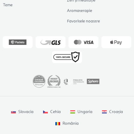
Zen și meditație
Teme
Aromaterapie
Favoritele noastre
Slovacia
Cehia
Ungaria
Croația
România