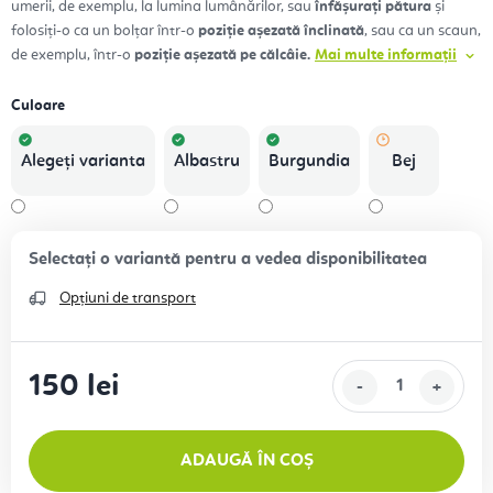
umerii, de exemplu, la lumina lumânărilor, sau
înfășurați pătura
și
folosiți-o ca un bolțar într-o
poziție așezată înclinată
, sau ca un scaun,
de exemplu, într-o
poziție așezată pe călcâie.
Mai multe informații
Culoare
Alegeţi varianta
Albastru
Burgundia
Bej
Opțiuni de transport
150 lei
Evaluare preţ:
ADAUGĂ ÎN COȘ