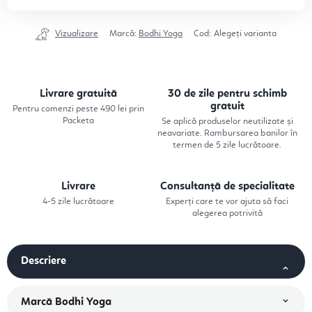
Vizualizare
Marcă:
Bodhi Yoga
Cod:
Alegeţi varianta
Livrare gratuită
30 de zile pentru schimb
gratuit
Pentru comenzi peste 490 lei prin
Packeta
Se aplică produselor neutilizate și
neavariate. Rambursarea banilor în
termen de 5 zile lucrătoare.
Livrare
Consultanță de specialitate
4-5 zile lucrătoare
Experți care te vor ajuta să faci
alegerea potrivită
Descriere
Marcă
Bodhi Yoga