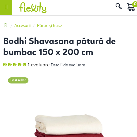
Treci
Căut
la
conținut
Acasă
Accesorii
Pături și huse
Bodhi Shavasana pătură de
bumbac 150 x 200 cm
Evaluarea
1 evaluare
Detalii de evaluare
medie
a
produsului
este
Bestseller
5,0
din
5
stele.