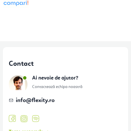
S
u
Contact
b
s
Ai nevoie de ajutor?
o
Contactează echipa noastră
l
info
@
flexity.ro