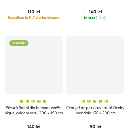
4,0
5,0
din
din
5
5
110 lei
140 lei
stele.
stele.
Expediem în 5–7 zile lucrătoare
În stoc
(1 buc)
Bestseller
Evaluarea
Evaluare
medie
medie
a
a
Pătură Bodhi din bumbac waffle
Cearșaf de pat / cuvertură Flexity
produsului
produsulu
pique, culoare ecru, 200 x 150 cm
Mandala 130 x 200 cm
este
este
5,0
5,0
din
din
5
5
140 lei
90 lei
stele.
stele.