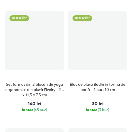
Bestseller
Bestseller
Set format din 2 blocuri de yoga
Bloc de plută Bodhi în formă de
ergonomice din plută Flexity – 22
pană – 1 buc, 10 cm
x 11,5 x 7,5 cm
140 lei
30 lei
În stoc
(>5 buc)
În stoc
(3 buc)