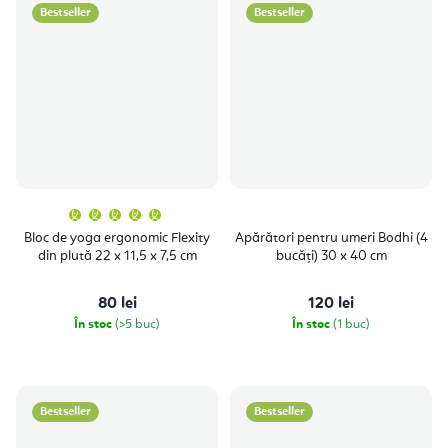
Bestseller
Bestseller
Evaluarea
medie
a
Bloc de yoga ergonomic Flexity
Apărători pentru umeri Bodhi (4
produsului
din plută 22 x 11,5 x 7,5 cm
bucăți) 30 x 40 cm
este
5,0
din
5
80 lei
120 lei
stele.
În stoc
(>5 buc)
În stoc
(1 buc)
Bestseller
Bestseller