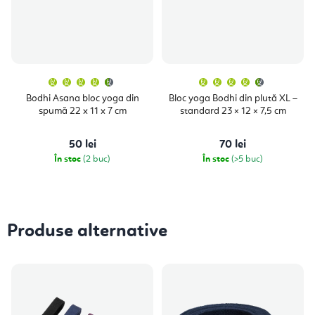
Evaluarea
Evaluare
medie
medie
a
a
Bodhi Asana bloc yoga din
Bloc yoga Bodhi din plută XL –
produsului
produsulu
spumă 22 x 11 x 7 cm
standard 23 × 12 × 7,5 cm
este
este
4,9
4,9
din
din
5
5
50 lei
70 lei
stele.
stele.
În stoc
(2 buc)
În stoc
(>5 buc)
Produse alternative