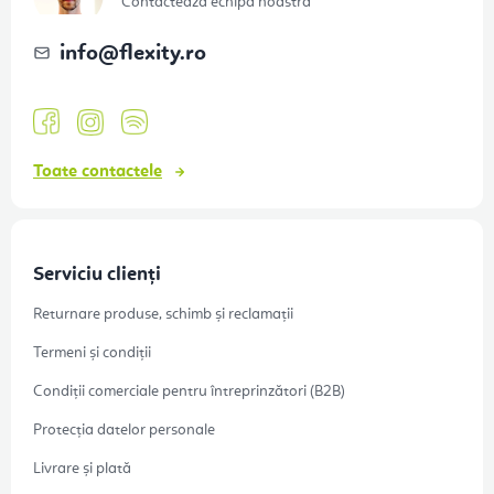
o
Contactează echipa noastră
l
info
@
flexity.ro
Toate contactele
Serviciu clienți
Returnare produse, schimb și reclamații
Termeni și condiții
Condiții comerciale pentru întreprinzători (B2B)
Protecția datelor personale
Livrare și plată