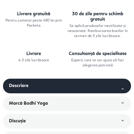
Livrare gratuită
30 de zile pentru schimb
gratuit
Pentru comenzi peste 490 lei prin
Packeta
Se aplică produselor neutilizate și
neavariate. Rambursarea banilor în
termen de 5 zile lucrătoare.
Livrare
Consultanță de specialitate
4-5 zile lucrătoare
Experți care te vor ajuta să faci
alegerea potrivită
Descriere
Marcă
Bodhi Yoga
Discuţie