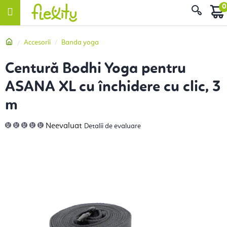
Treci
Căut
la
conținut
Acasă
Accesorii
Banda yoga
Centură Bodhi Yoga pentru
ASANA XL cu închidere cu clic, 3
m
Evaluarea
Neevaluat
Detalii de evaluare
medie
a
produsului
este
0,0
din
5
stele.