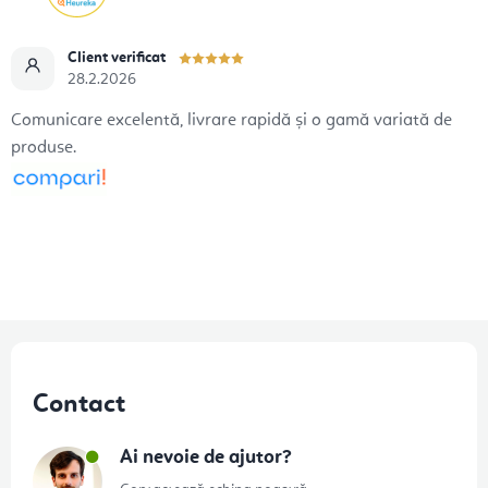
Client verificat
28.2.2026
Comunicare excelentă, livrare rapidă și o gamă variată de
produse.
S
u
Contact
b
s
Ai nevoie de ajutor?