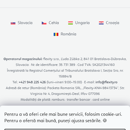
Slovacia
Cehia
Ungaria
Croația
România
Operatorul magazinului:
flexity s.r.o., Ľuda Zúbka 2, 841 01 Bratislava-Dúbravka,
Slovacia · Nr. de identificare: 35 731 389 · Cod TVA: SK2021344160
Înregistrată la Registrul Comerțului al Tribunalului Bratislava I, Secția Sro, nr.
15884/B
Tel.:
+421 948 225 426
(luni–vineri 9:00–15:00) · E-mail:
info@flexity.ro
Adresă de retur (România): Packeta Romania SRL, „Flexity-KNH-98413734”, Str.
Virginia Nr. 4, Dragomirești-Deal, Ilfov 077096
Modalități de plată: ramburs · transfer bancar · card online
Pentru a vă oferi cele mai bune servicii, folosim cookie-uri.
Pentru o ofertă mai bună, puteți ajusta setările. 🍪
Platforma SAL – reclamatiisal.anpc.ro