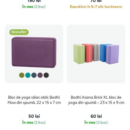
190 lei
70 lei
În stoc
(2 buc)
Expediem în 5–7 zile lucrătoare
Bestseller
Bloc de yoga tăiat oblic Bodhi
Bodhi Asana Brick XL bloc de
Flow din spumă, 22 x 15 x 7 cm
yoga din spumă – 23 x 15 x 9 cm
50 lei
60 lei
În stoc
(2 buc)
În stoc
(2 buc)