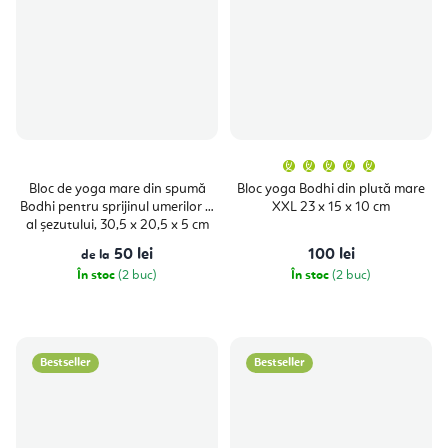
Evaluare
medie
a
Bloc de yoga mare din spumă
Bloc yoga Bodhi din plută mare
produsulu
Bodhi pentru sprijinul umerilor și
XXL 23 x 15 x 10 cm
este
5,0
al șezutului, 30,5 x 20,5 x 5 cm
din
5
50 lei
100 lei
de la
stele.
În stoc
(2 buc)
În stoc
(2 buc)
Bestseller
Bestseller