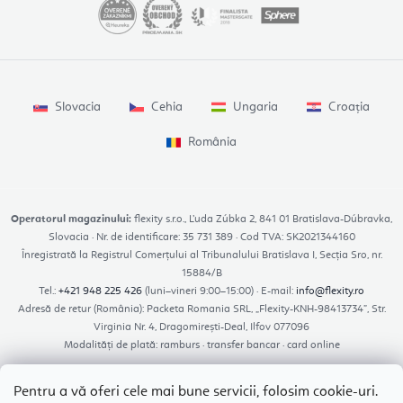
Slovacia
Cehia
Ungaria
Croația
România
Operatorul magazinului:
flexity s.r.o., Ľuda Zúbka 2, 841 01 Bratislava-Dúbravka,
Slovacia · Nr. de identificare: 35 731 389 · Cod TVA: SK2021344160
Înregistrată la Registrul Comerțului al Tribunalului Bratislava I, Secția Sro, nr.
15884/B
Tel.:
+421 948 225 426
(luni–vineri 9:00–15:00) · E-mail:
info@flexity.ro
Adresă de retur (România): Packeta Romania SRL, „Flexity-KNH-98413734”, Str.
Virginia Nr. 4, Dragomirești-Deal, Ilfov 077096
Modalități de plată: ramburs · transfer bancar · card online
Pentru a vă oferi cele mai bune servicii, folosim cookie-uri.