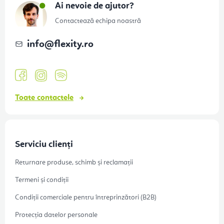
s
Ai nevoie de ajutor?
o
Contactează echipa noastră
l
info
@
flexity.ro
Toate contactele
Serviciu clienți
Returnare produse, schimb și reclamații
Termeni și condiții
Condiții comerciale pentru întreprinzători (B2B)
Protecția datelor personale