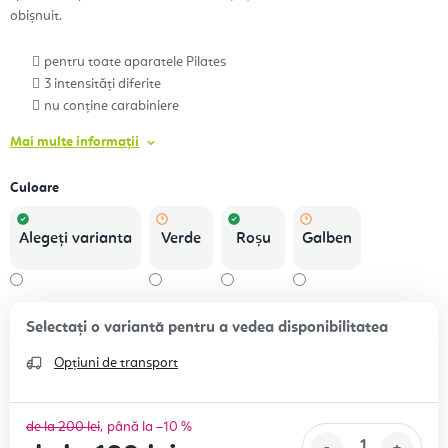
obișnuit.
pentru toate aparatele Pilates
3 intensități diferite
nu conține carabiniere
Mai multe informații
Culoare
Alegeţi varianta
Verde
Roșu
Galben
Opțiuni de transport
de la 200 lei
până la –10 %