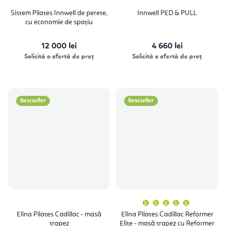
Sistem Pilates Innwell de perete,
Innwell PED & PULL
cu economie de spațiu
12 000 lei
4 660 lei
Solicită o ofertă de preț
Solicită o ofertă de preț
Bestseller
Bestseller
Evaluare
medie
a
Elina Pilates Cadillac - masă
Elina Pilates Cadillac Reformer
produsulu
trapez
Elite - masă trapez cu Reformer
este