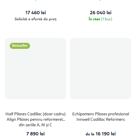
5,0
din
5
17 460 lei
26 040 lei
stele.
Solicită o ofertă de preț
În stoc
(1 buc)
Bestseller
Half Pilates Cadillac (doar cadru)
Echipament Pilates profesional
Align Pilates pentru reformerele
Innwell Cadillac Reformers
din seriile A, M și C
7 890 lei
16 190 lei
de la