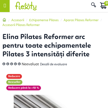
Treci
Căut
la
conținut
Acasă
Accesorii
Echipamente Pilates
Aparat Pilates Reformer
Accesorii Pilates Reformer
Elina Pilates Reformer arc
pentru toate echipamentele
Pilates 3 intensități diferite
Evaluarea
Neevaluat
Detalii de evaluare
medie
a
produsului
este
Reducere
0,0
din
Bestseller
5
stele.
până la –10 %