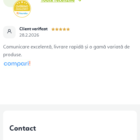
Toate recenziile
Client verificat
28.2.2026
Comunicare excelentă, livrare rapidă și o gamă variată de
produse.
S
u
Contact
b