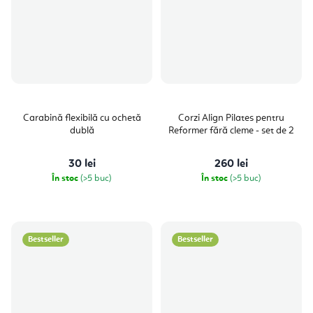
Carabină flexibilă cu ochetă
Corzi Align Pilates pentru
dublă
Reformer fără cleme - set de 2
30 lei
260 lei
În stoc
(>5 buc)
În stoc
(>5 buc)
Bestseller
Bestseller