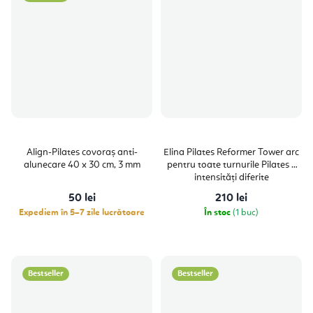
Align-Pilates covoraș anti-
Elina Pilates Reformer Tower arc
alunecare 40 x 30 cm, 3 mm
pentru toate turnurile Pilates 3
intensități diferite
50 lei
210 lei
Expediem în 5–7 zile lucrătoare
În stoc
(1 buc)
Bestseller
Bestseller