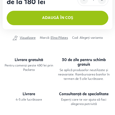
de la
180 lei
Evaluare preţ:
ADAUGĂ ÎN COȘ
Vizualizare
Marcă:
Elina Pilates
Cod:
Alegeţi varianta
Livrare gratuită
30 de zile pentru schimb
gratuit
Pentru comenzi peste 490 lei prin
Packeta
Se aplică produselor neutilizate și
neavariate. Rambursarea banilor în
termen de 5 zile lucrătoare.
Livrare
Consultanță de specialitate
4-5 zile lucrătoare
Experți care te vor ajuta să faci
alegerea potrivită