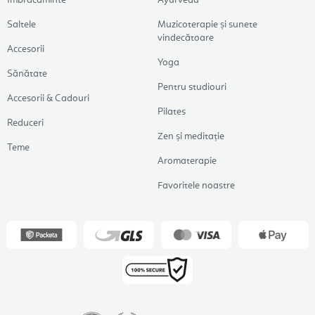
Îmbrăcăminte
Ayurveda
Saltele
Muzicoterapie și sunete
vindecătoare
Accesorii
Yoga
Sănătate
Pentru studiouri
Accesorii & Cadouri
Pilates
Reduceri
Zen și meditație
Teme
Aromaterapie
Favoritele noastre