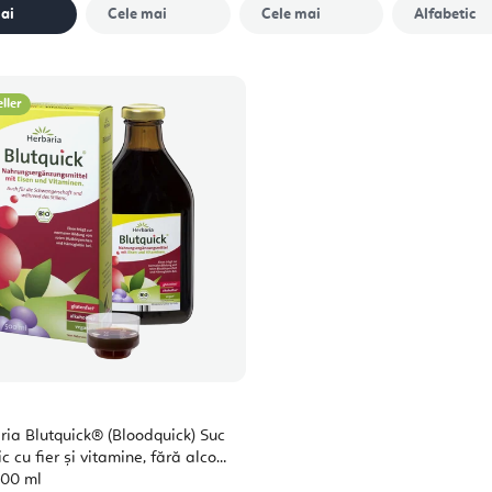
ai
Cele mai
Cele mai
Alfabetic
scumpe
vândute
ller
ria Blutquick® (Bloodquick) Suc
c cu fier și vitamine, fără alcool
500 ml