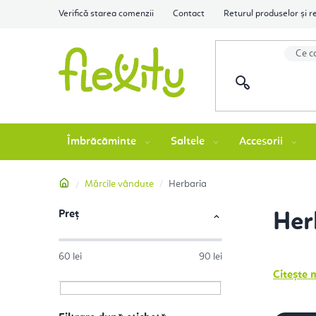
Treci
Verifică starea comenzii
Contact
Returul produselor și r
la
conținut
Îmbrăcăminte
Saltele
Accesorii
Acasă
Mărcile vândute
Herbaria
Preţ
B
Her
a
60
lei
90
lei
r
Citește
m
ă