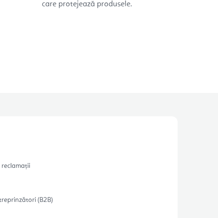
care protejează produsele.
 reclamații
treprinzători (B2B)