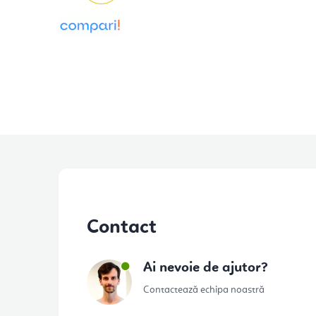
S
u
Contact
b
s
Ai nevoie de ajutor?
o
Contactează echipa noastră
l