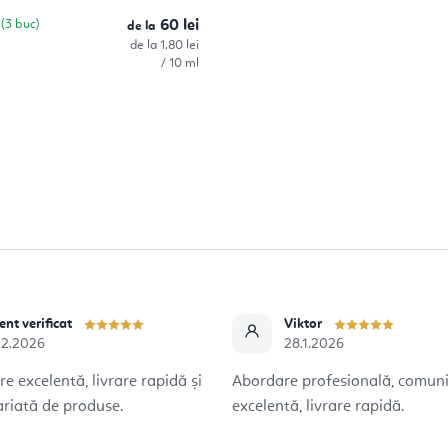
c
(3 buc)
60 lei
de la
Evaluare
de la 1,80 lei
preţ:
/ 10 ml
C
o
n
t
r
o
ent verificat
Viktor
l
.2.2026
28.1.2026
u
 excelentă, livrare rapidă și
Abordare profesională, comun
riată de produse.
excelentă, livrare rapidă.
l
l