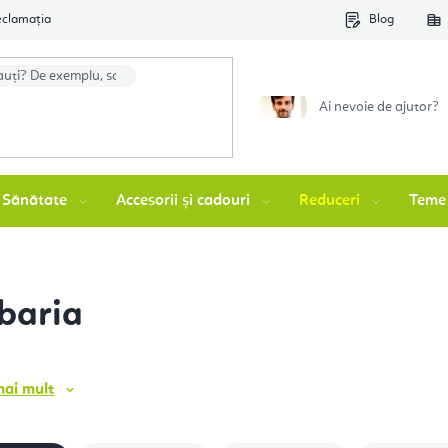
eclamația
Blog
Ai nevoie de ajutor?
Sănătate
Accesorii și cadouri
Reduceri
Teme
baria
ai mult