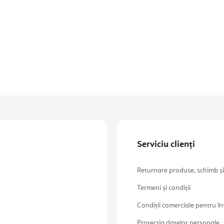
i
s
t
ă
r
i
l
o
Serviciu clienți
r
Returnare produse, schimb și
Termeni și condiții
Condiții comerciale pentru în
Protecția datelor personale