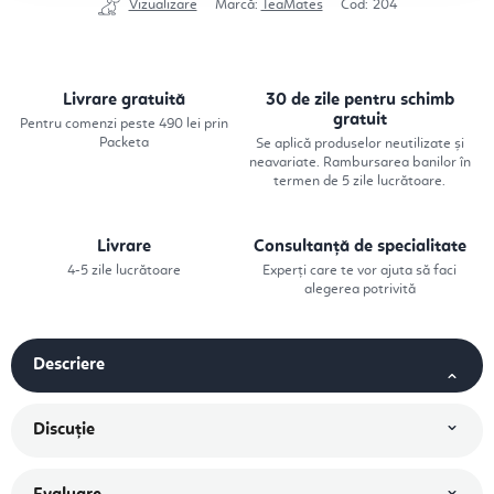
Vizualizare
Marcă:
TeaMates
Cod:
204
Livrare gratuită
30 de zile pentru schimb
gratuit
Pentru comenzi peste 490 lei prin
Packeta
Se aplică produselor neutilizate și
neavariate. Rambursarea banilor în
termen de 5 zile lucrătoare.
Livrare
Consultanță de specialitate
4-5 zile lucrătoare
Experți care te vor ajuta să faci
alegerea potrivită
Descriere
Discuţie