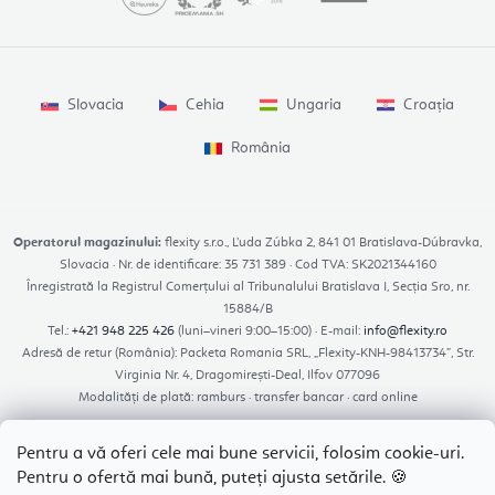
Slovacia
Cehia
Ungaria
Croația
România
Operatorul magazinului:
flexity s.r.o., Ľuda Zúbka 2, 841 01 Bratislava-Dúbravka,
Slovacia · Nr. de identificare: 35 731 389 · Cod TVA: SK2021344160
Înregistrată la Registrul Comerțului al Tribunalului Bratislava I, Secția Sro, nr.
15884/B
Tel.:
+421 948 225 426
(luni–vineri 9:00–15:00) · E-mail:
info@flexity.ro
Adresă de retur (România): Packeta Romania SRL, „Flexity-KNH-98413734”, Str.
Virginia Nr. 4, Dragomirești-Deal, Ilfov 077096
Modalități de plată: ramburs · transfer bancar · card online
Pentru a vă oferi cele mai bune servicii, folosim cookie-uri.
Pentru o ofertă mai bună, puteți ajusta setările. 🍪