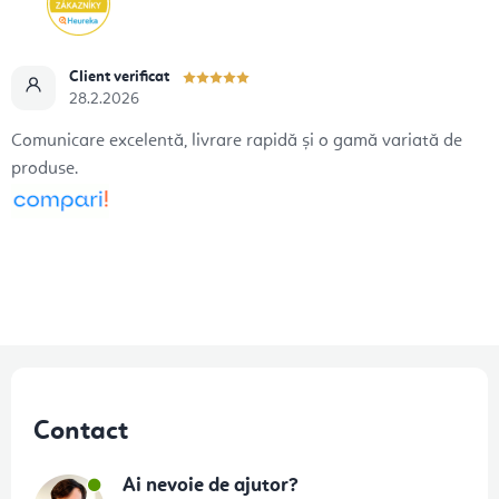
Client verificat
28.2.2026
Comunicare excelentă, livrare rapidă și o gamă variată de
produse.
S
u
Contact
b
s
Ai nevoie de ajutor?