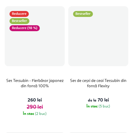
Reducere
Bestseller
Bestseller
(10 %)
Set Tetsubin - Fierbător japonez
Set de cești de ceai Tetsubin din
din fontă 100%
fontă Flexity
260 lei
70 lei
de la
290 lei
În stoc
(5 buc)
În stoc
(2 buc)