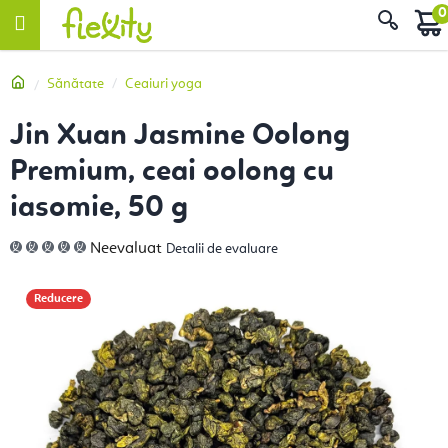
Treci
Căut
la
conținut
Acasă
Sănătate
Ceaiuri yoga
Jin Xuan Jasmine Oolong
Premium, ceai oolong cu
iasomie, 50 g
Evaluarea
Neevaluat
Detalii de evaluare
medie
a
produsului
este
Reducere
0,0
din
5
stele.