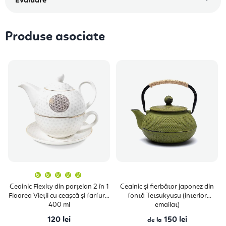
Evaluare
Produse asociate
Evaluarea
medie
a
Ceainic Flexity din porțelan 2 în 1
Ceainic și fierbător japonez din
produsului
Floarea Vieții cu ceașcă și farfurie
fontă Tetsukyusu (interior
este
5,0
400 ml
emailat)
din
5
120 lei
150 lei
stele.
de la