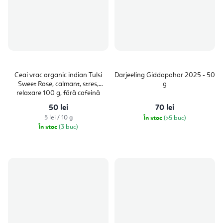
Ceai vrac organic indian Tulsi
Darjeeling Giddapahar 2025 - 50
Sweet Rose, calmant, stres,
g
relaxare 100 g, fără cafeină
50 lei
70 lei
Evaluare
5 lei / 10 g
În stoc
(>5 buc)
preţ:
În stoc
(3 buc)