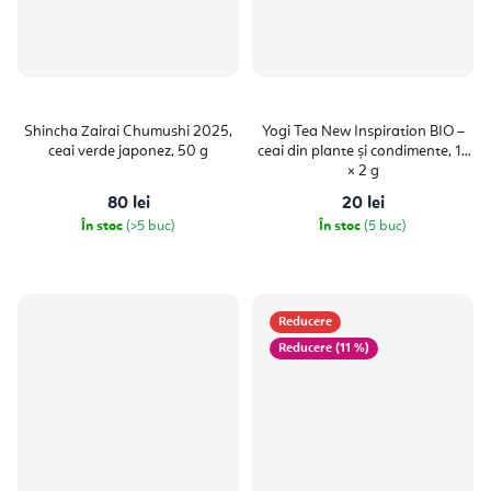
Shincha Zairai Chumushi 2025,
Yogi Tea New Inspiration BIO –
ceai verde japonez, 50 g
ceai din plante și condimente, 17
× 2 g
80 lei
20 lei
În stoc
(>5 buc)
În stoc
(5 buc)
Reducere
(11 %)