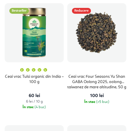
Bestseller
Reducere
Evaluarea
medie
a
Ceai vrac Tulsi organic din India –
Ceai vrac Four Seasons Yu Shan
produsului
100 g
GABA Oolong 2025, oolong
este
5,0
taiwanez de mare altitudine, 50 g
din
5
60 lei
100 lei
stele.
Evaluare
6 lei / 10 g
În stoc
(>5 buc)
preţ:
În stoc
(4 buc)