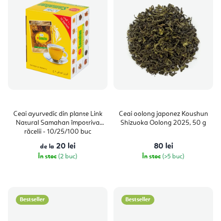
Ceai ayurvedic din plante Link
Ceai oolong japonez Koushun
Natural Samahan împotriva
Shizuoka Oolong 2025, 50 g
răcelii - 10/25/100 buc
20 lei
80 lei
de la
În stoc
(2 buc)
În stoc
(>5 buc)
Bestseller
Bestseller