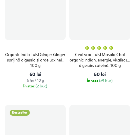
Evaluare
medie
a
Organic India Tulsi Ginger Ginger
Ceai vrac Tulsi Masala Chai
produsulu
sprijină digestia și arde toxinele
organic indian, energie, vitalitate,
este
5,0
100 g
digestie, cafeină, 100 g
din
5
60 lei
50 lei
stele.
Evaluare
6 lei / 10 g
În stoc
(>5 buc)
preţ:
În stoc
(2 buc)
Bestseller