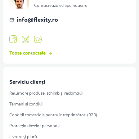
o
Contactează echipa noastră
l
info
@
flexity.ro
Toate contactele
Serviciu clienți
Returnare produse, schimb și reclamații
Termeni și condiții
Condiții comerciale pentru întreprinzători (B2B)
Protecția datelor personale
Livrare și plată