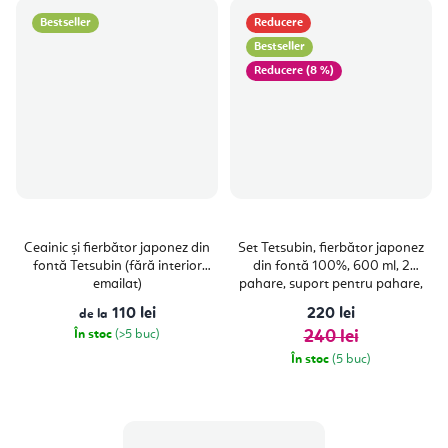
Bestseller
Reducere
Bestseller
(8 %)
Ceainic și fierbător japonez din
Set Tetsubin, fierbător japonez
fontă Tetsubin (fără interior
din fontă 100%, 600 ml, 2
emailat)
pahare, suport pentru pahare,
suport
110 lei
220 lei
de la
În stoc
(>5 buc)
240 lei
În stoc
(5 buc)