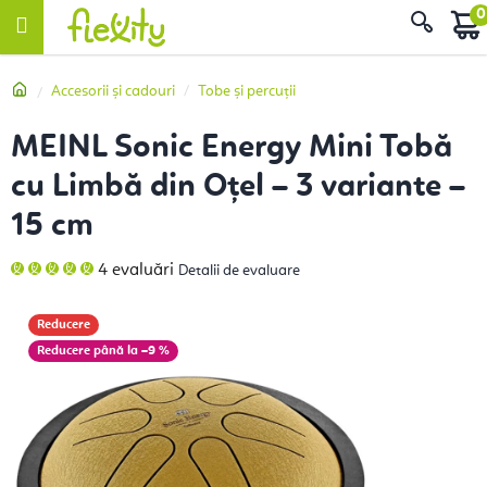
Treci
Căut
la
conținut
Acasă
Accesorii și cadouri
Tobe și percuții
MEINL Sonic Energy Mini Tobă
cu Limbă din Oțel – 3 variante –
15 cm
Evaluarea
4 evaluări
Detalii de evaluare
medie
a
produsului
este
Reducere
5,0
din
până la –9 %
5
stele.