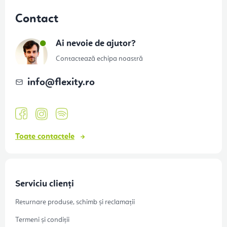
u
Contact
b
s
Ai nevoie de ajutor?
o
Contactează echipa noastră
l
info
@
flexity.ro
Toate contactele
Serviciu clienți
Returnare produse, schimb și reclamații
Termeni și condiții