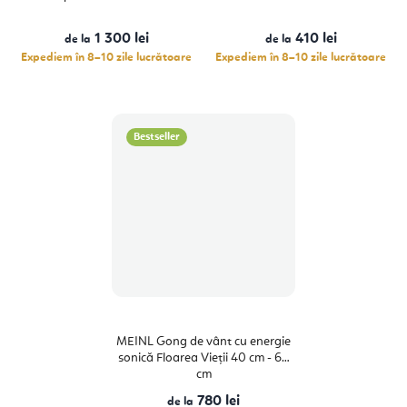
1 300 lei
410 lei
de la
de la
Expediem în 8–10 zile lucrătoare
Expediem în 8–10 zile lucrătoare
Bestseller
MEINL Gong de vânt cu energie
sonică Floarea Vieții 40 cm - 60
cm
780 lei
de la