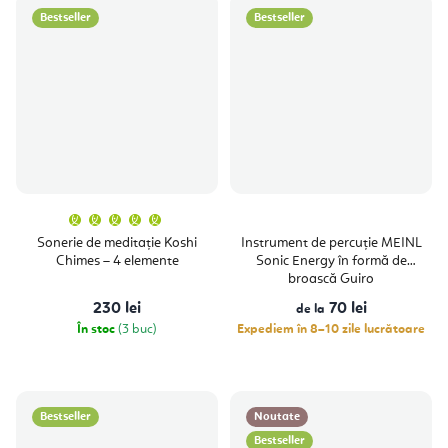
Bestseller
Bestseller
Evaluarea
medie
a
Sonerie de meditație Koshi
Instrument de percuție MEINL
produsului
Chimes – 4 elemente
Sonic Energy în formă de
este
5,0
broască Guiro
din
5
230 lei
70 lei
stele.
de la
În stoc
(3 buc)
Expediem în 8–10 zile lucrătoare
Bestseller
Noutate
Bestseller