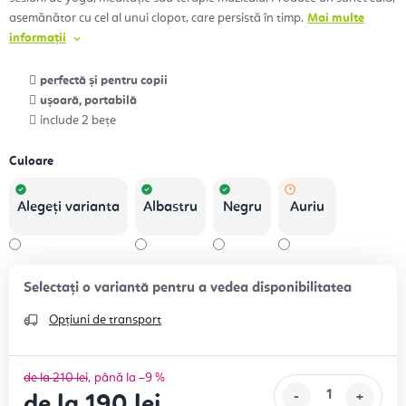
asemănător cu cel al unui clopot, care persistă în timp.
Mai multe
informații
perfectă și pentru copii
ușoară, portabilă
include 2 bețe
Culoare
Alegeţi varianta
Albastru
Negru
Auriu
Opțiuni de transport
de la 210 lei
până la –9 %
de la
190 lei