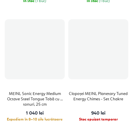
În stoc
(1 buc)
În stoc
(1 buc)
MEINL Sonic Energy Medium
Clopoței MEINL Planetary Tuned
Octave Steel Tongue Tobă cu 8
Energy Chimes - Set Chakre
tonuri, 25 cm
1 040 lei
940 lei
Expediem în 8–10 zile lucrătoare
Stoc epuizat temporar