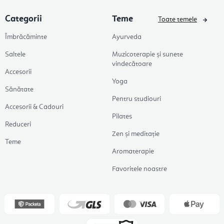
Categorii
Teme
Toate temele
Îmbrăcăminte
Ayurveda
Saltele
Muzicoterapie și sunete
vindecătoare
Accesorii
Yoga
Sănătate
Pentru studiouri
Accesorii & Cadouri
Pilates
Reduceri
Zen și meditație
Teme
Aromaterapie
Favoritele noastre