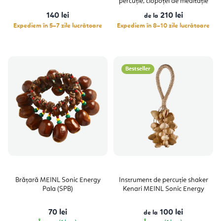
percuție, clopoțel de meditație
din
5
140 lei
210 lei
stele.
de la
Expediem în 5–7 zile lucrătoare
Expediem în 8–10 zile lucrătoare
Bestseller
Brățară MEINL Sonic Energy
Instrument de percuție shaker
Pala (SPB)
Kenari MEINL Sonic Energy
70 lei
100 lei
de la