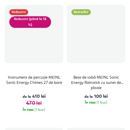
Reducere
Bestseller
(până la 12
%)
Instrument de percuție MEINL
Bețe de tobă MEINL Sonic
Sonic Energy Chimes 27 de bare
Energy Rainstick cu sunet de
ploaie
410 lei
100 lei
de la
de la
470 lei
În stoc
(1 buc)
În stoc
(1 buc)