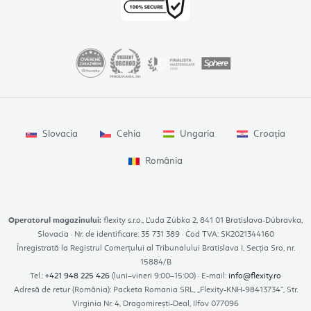
Slovacia
Cehia
Ungaria
Croația
România
Operatorul magazinului:
flexity s.r.o., Ľuda Zúbka 2, 841 01 Bratislava-Dúbravka,
Slovacia · Nr. de identificare: 35 731 389 · Cod TVA: SK2021344160
Înregistrată la Registrul Comerțului al Tribunalului Bratislava I, Secția Sro, nr.
15884/B
Tel.:
+421 948 225 426
(luni–vineri 9:00–15:00) · E-mail:
info@flexity.ro
Adresă de retur (România): Packeta Romania SRL, „Flexity-KNH-98413734”, Str.
Virginia Nr. 4, Dragomirești-Deal, Ilfov 077096