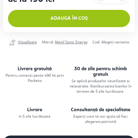
Evaluare preţ:
ADAUGĂ ÎN COȘ
Vizualizare
Marcă:
Meinl Sonic Energy
Cod:
Alegeţi varianta
Livrare gratuită
30 de zile pentru schimb
gratuit
Pentru comenzi peste 490 lei prin
Packeta
Se aplică produselor neutilizate și
neavariate. Rambursarea banilor în
termen de 5 zile lucrătoare.
Livrare
Consultanță de specialitate
4-5 zile lucrătoare
Experți care te vor ajuta să faci
alegerea potrivită