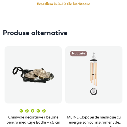
Expediem în 8–10 zile lucrătoare
Produse alternative
Noutate
Evaluarea
medie
a
Chimvale decorative tibetane
MEINL Clopoței de meditație cu
produsului
pentru meditație Bodhi – 7,5 cm
energie sonică, instrument de
este
5,0