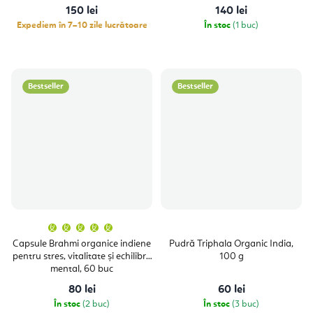
150 lei
140 lei
Expediem în 7–10 zile lucrătoare
În stoc
(1 buc)
Bestseller
Bestseller
Evaluarea
medie
a
Capsule Brahmi organice indiene
Pudră Triphala Organic India,
produsului
pentru stres, vitalitate și echilibru
100 g
este
5,0
mental, 60 buc
din
5
80 lei
60 lei
stele.
În stoc
(2 buc)
În stoc
(3 buc)