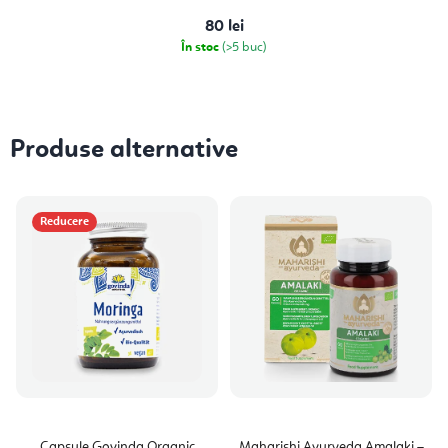
80 lei
În stoc
(>5 buc)
Produse alternative
Reducere
Capsule Govinda Organic
Maharishi Ayurveda Amalaki –