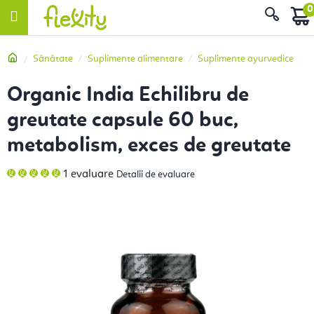
Treci
Căut
la
conținut
Acasă
Sănătate
Suplimente alimentare
Suplimente ayurvedice
Organic India Echilibru de
greutate capsule 60 buc,
metabolism, exces de greutate
Evaluarea
1 evaluare
Detalii de evaluare
medie
a
produsului
este
5,0
din
5
stele.