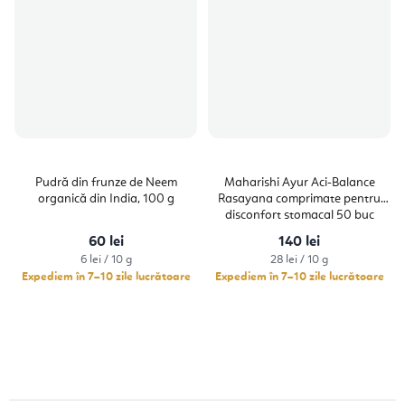
Pudră din frunze de Neem
Maharishi Ayur Aci-Balance
organică din India, 100 g
Rasayana comprimate pentru
disconfort stomacal 50 buc
60 lei
140 lei
Evaluare
Evaluare
6 lei / 10 g
28 lei / 10 g
preţ:
preţ:
Expediem în 7–10 zile lucrătoare
Expediem în 7–10 zile lucrătoare