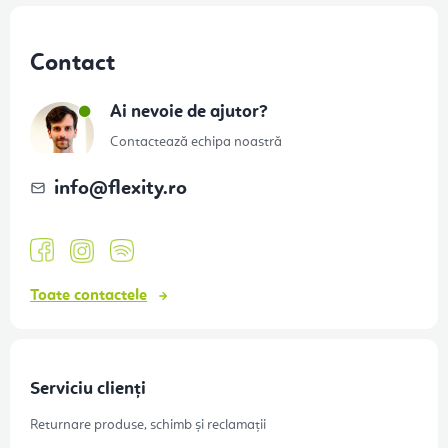
S
u
Contact
b
s
Ai nevoie de ajutor?
o
Contactează echipa noastră
l
info
@
flexity.ro
Toate contactele
Serviciu clienți
Returnare produse, schimb și reclamații