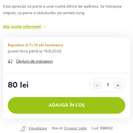
Este apreciat ca parte a unei rutine zilnice de wellness. Se folosește
treptat, ca parte a obiceiurilor pe termen lung.
Mai multe informații
Expediem în 7–10 zile lucrătoare
19.8.2026
Opțiuni de transport
80 lei
Evaluare preţ:
ADAUGĂ ÎN COȘ
Vizualizare
Marcă:
Organic India
Cod:
998R62