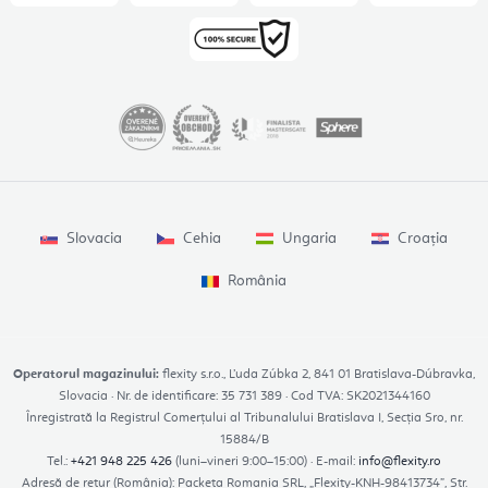
Slovacia
Cehia
Ungaria
Croația
România
Operatorul magazinului:
flexity s.r.o., Ľuda Zúbka 2, 841 01 Bratislava-Dúbravka,
Slovacia · Nr. de identificare: 35 731 389 · Cod TVA: SK2021344160
Înregistrată la Registrul Comerțului al Tribunalului Bratislava I, Secția Sro, nr.
15884/B
Tel.:
+421 948 225 426
(luni–vineri 9:00–15:00) · E-mail:
info@flexity.ro
Adresă de retur (România): Packeta Romania SRL, „Flexity-KNH-98413734”, Str.