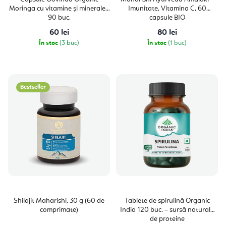
Moringa cu vitamine și minerale -
Imunitate, Vitamina C, 60
90 buc.
capsule BIO
60 lei
80 lei
În stoc
(3 buc)
În stoc
(1 buc)
Bestseller
Shilajit Maharishi, 30 g (60 de
Tablete de spirulină Organic
comprimate)
India 120 buc. – sursă naturală
de proteine