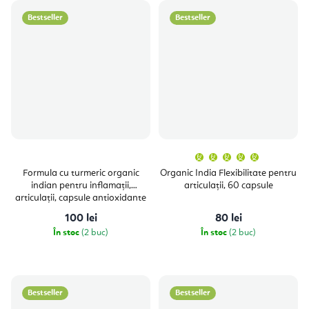
Bestseller
Bestseller
Evaluare
medie
a
Formula cu turmeric organic
Organic India Flexibilitate pentru
produsulu
indian pentru inflamații,
articulații, 60 capsule
este
5,0
articulații, capsule antioxidante
din
60 buc.
5
100 lei
80 lei
stele.
În stoc
(2 buc)
În stoc
(2 buc)
Bestseller
Bestseller