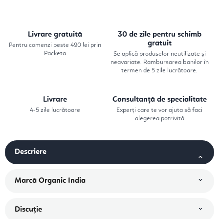
Livrare gratuită
30 de zile pentru schimb
gratuit
Pentru comenzi peste 490 lei prin
Packeta
Se aplică produselor neutilizate și
neavariate. Rambursarea banilor în
termen de 5 zile lucrătoare.
Livrare
Consultanță de specialitate
4-5 zile lucrătoare
Experți care te vor ajuta să faci
alegerea potrivită
Descriere
Marcă
Organic India
Discuţie