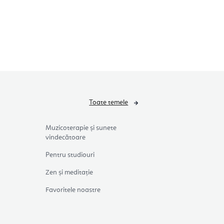
Toate temele
Muzicoterapie și sunete
vindecătoare
Pentru studiouri
Zen și meditație
Favoritele noastre