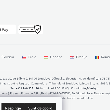
Slovacia
Cehia
Ungaria
Croația
Româ
ty s.r.o., Ľuda Zúbka 2, 841 01 Bratislava-Dúbravka, Slovacia · Nr. de identificare: 35
Înregistrată la Registrul Comerțului al Tribunalului Bratislava I, Secția Sro, nr. 15884/
Tel.:
+421 948 225 426
(luni–vineri 9:00–15:00) · E-mail:
info@flexity.ro
mânia): Packeta Romania SRL, „Flexity-KNH-98413734”, Str. Virginia Nr. 4, Dragomireșt
Modalități de plată: ramburs · transfer bancar · card online
Respinge
Sunt de acord