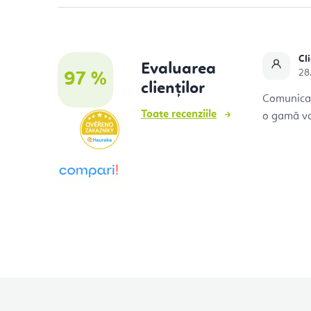
l
a
t
Cli
Evaluarea
28
97 %
e
clienților
Comunicare
r
Toate recenziile
o gamă va
a
l
ă