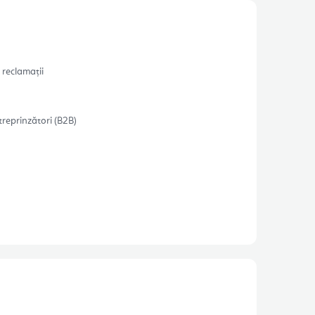
 reclamații
treprinzători (B2B)