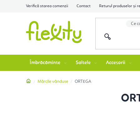
Treci
Verifică starea comenzii
Contact
Returul produselor și r
la
conținut
Îmbrăcăminte
Saltele
Accesorii
Acasă
Mărcile vândute
ORTEGA
B
OR
a
r
ă