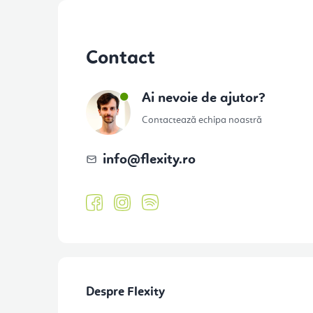
S
u
Contact
b
s
Ai nevoie de ajutor?
o
Contactează echipa noastră
l
info
@
flexity.ro
Despre Flexity