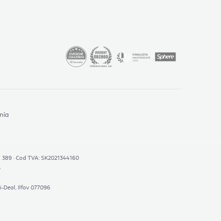
nia
 731 389 · Cod TVA: SK2021344160
B
i-Deal, Ilfov 077096