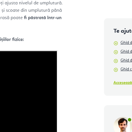
ți ajusta nivelul de umplutură.
 și scoate din umplutură până
xtrasă poate
fi păstrată într-un
Te aju
iilor fizice:
Ghid d
Ghid d
Ghid 
Ghid c
Accesează