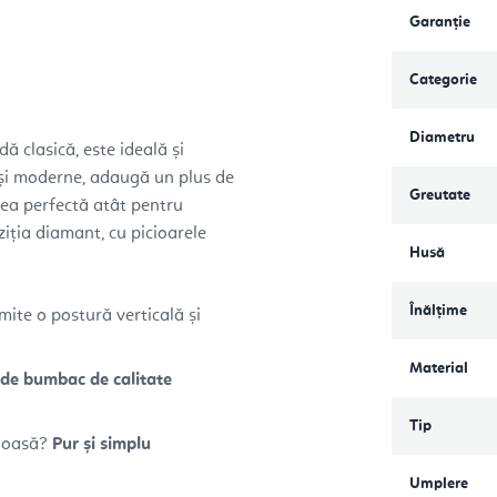
Garanţie
Categorie
Diametru
ă clasică, este ideală și
e și moderne, adaugă un plus de
Greutate
imea perfectă atât pentru
oziția diamant, cu picioarele
Husă
Înălțime
mite o postură verticală și
Material
 de bumbac de calitate
Tip
 joasă?
Pur și simplu
Umplere