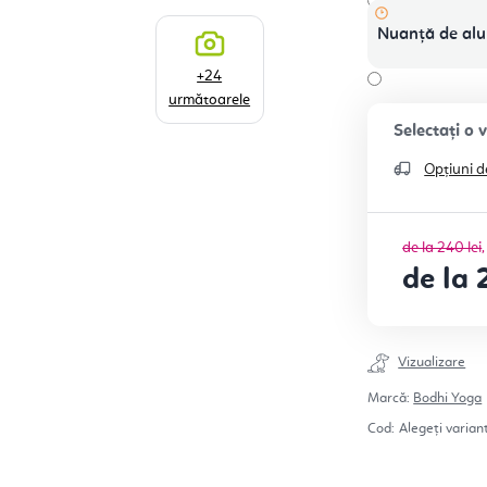
Nuanță de al
+24
următoarele
Opțiuni d
de la 240 lei
de la
Evaluare pr
Vizualizare
Marcă:
Bodhi Yoga
Cod:
Alegeţi varian