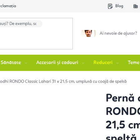
eclamația
Blog
Ai nevoie de ajutor?
Sănătate
Accesorii și cadouri
Reduceri
Teme
odhi RONDO Classic Lahari 31 x 21,5 cm, umplută cu coajă de speltă
Pernă 
RONDO 
21,5 c
speltă