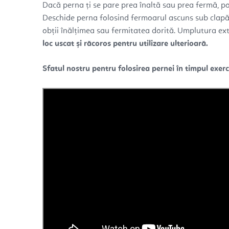
Dacă perna ți se pare prea înaltă sau prea fermă, po
Deschide perna folosind fermoarul ascuns sub clapă
obții înălțimea sau fermitatea dorită. Umplutura e
loc uscat și răcoros pentru utilizare ulterioară.
Sfatul nostru pentru folosirea pernei în timpul exerciț