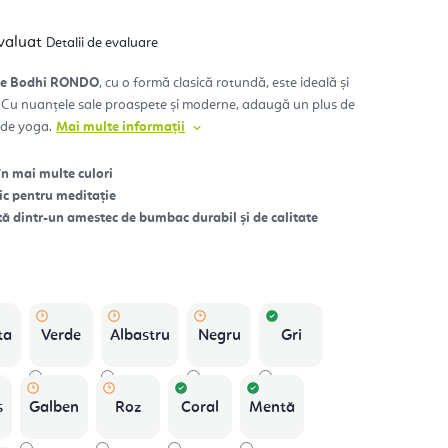
luarea
valuat
Detalii de evaluare
ie
usului
ție Bodhi RONDO
, cu o formă clasică rotundă, este ideală și
. Cu nuanțele sale proaspete și moderne, adaugă un plus de
u de yoga.
Mai multe informații
.
în mai multe culori
ic pentru meditație
ă dintr-un amestec de bumbac durabil și de calitate
ta
Verde
Albastru
Negru
Gri
s
Galben
Roz
Coral
Mentă