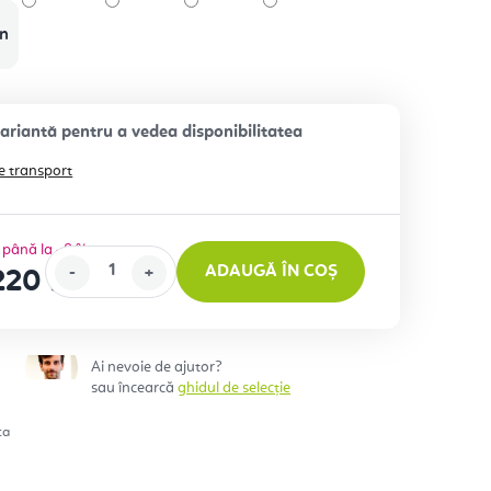
un
e transport
până la –8 %
ADAUGĂ ÎN COȘ
220 lei
eţ:
Ai nevoie de ajutor?
sau încearcă
ghidul de selecție
ta