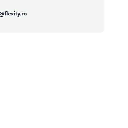
@
flexity.ro