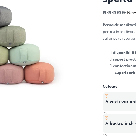
Eva
Nee
med
a
prod
Perna de medita
este
0,0
pentru începători
din
5
stil oricărui spați
stele
disponibilă 
suport pract
confecționat
superioară
Culoare
Alegeţi varian
Albastru închi