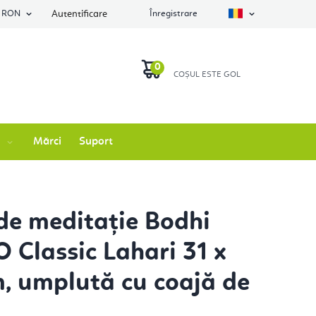
RON
Autentificare
Înregistrare
COŞ
DE
Mărci
Suport
CUMPĂRĂTURI
de meditație Bodhi
Classic Lahari 31 x
m, umplută cu coajă de