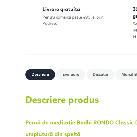
Livrare gratuită
3
g
Pentru comenzi peste 490 lei prin
Packeta
Se
ne
te
Descriere
Evaluare
Discuţie
Marcă
B
Descriere produs
Pernă de meditație Bodhi RONDO Classic D
umplutură din speltă