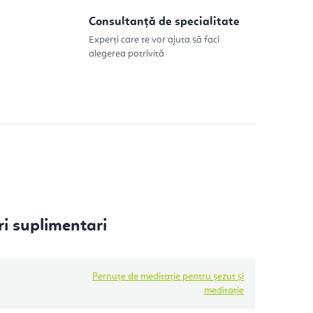
Consultanță de specialitate
Experți care te vor ajuta să faci
alegerea potrivită
i suplimentari
Pernuțe de meditație pentru șezut și
meditație