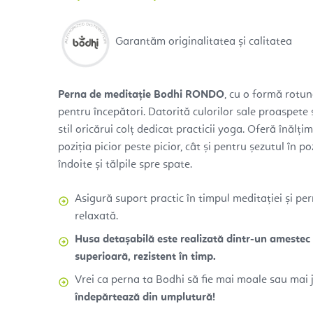
Garantăm originalitatea și calitatea
Perna de meditație Bodhi RONDO
, cu o formă rotund
pentru începători. Datorită culorilor sale proaspet
stil oricărui colț dedicat practicii yoga. Oferă înălț
poziția picior peste picior, cât și pentru șezutul în p
îndoite și tălpile spre spate.
Asigură suport practic în timpul meditației și per
relaxată.
Husa detașabilă este realizată dintr-un amestec
superioară, rezistent în timp.
Vrei ca perna ta Bodhi să fie mai moale sau mai
îndepărtează din umplutură!