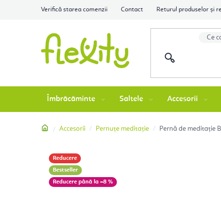
Treci
Verifică starea comenzii
Contact
Returul produselor și r
la
conținut
Îmbrăcăminte
Saltele
Accesorii
Acasă
Accesorii
Pernuțe meditație
Pernă de meditație B
Reducere
Bestseller
până la –8 %