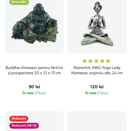
Bestseller
Evaluare
medie
a
Buddha chinezesc pentru fericire
Manechin AWG Yoga Lady
produsulu
și prosperitate 20 x 12 x 13 cm
Namaste, argintiu-alb, 24 cm
este
5,0
din
5
90 lei
120 lei
stele.
În stoc
(2 buc)
În stoc
(1 buc)
Reducere
(16 %)