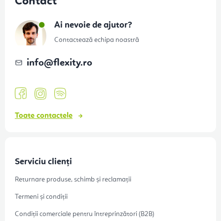
Contact
b
s
Ai nevoie de ajutor?
o
Contactează echipa noastră
l
info
@
flexity.ro
Toate contactele
Serviciu clienți
Returnare produse, schimb și reclamații
Termeni și condiții
Condiții comerciale pentru întreprinzători (B2B)