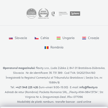
Slovacia
Cehia
Ungaria
Croația
România
Operatorul magazinului:
flexity s.r.o., Ľuda Zúbka 2, 841 01 Bratislava-Dúbravka,
Slovacia · Nr. de identificare: 35 731 389 · Cod TVA: SK2021344160
Înregistrată la Registrul Comerțului al Tribunalului Bratislava I, Secția Sro, nr.
15884/B
Tel.:
+421 948 225 426
(luni–vineri 9:00–15:00) · E-mail:
info@flexity.ro
Adresă de retur (România): Packeta Romania SRL, „Flexity-KNH-98413734”, Str.
Virginia Nr. 4, Dragomirești-Deal, Ilfov 077096
Modalități de plată: ramburs · transfer bancar · card online