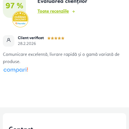
Evaluarea clienților
97 %
Toate recenziile
Client verificat
28.2.2026
Comunicare excelentă, livrare rapidă și o gamă variată de
produse.
S
u