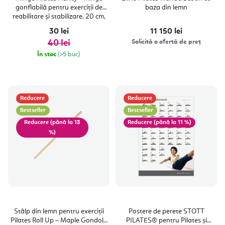
gonflabilă pentru exerciții de
baza din lemn
reabilitare și stabilizare, 20 cm,
PVC
30 lei
11 150 lei
40 lei
Solicită o ofertă de preț
În stoc
(>5 buc)
Reducere
Reducere
Bestseller
Bestseller
(până la 13
(până la 11 %)
%)
Stâlp din lemn pentru exerciții
Postere de perete STOTT
Pilates Roll Up – Maple Gondola
PILATES® pentru Pilates și