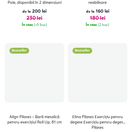
Pole, disponibil în 2 dimensiuni
reabilitare
200 lei
160 lei
de la
de la
230 lei
180 lei
În stoc
(>5 buc)
În stoc
(2 buc)
Bestseller
Bestseller
Align Pilates – Bară metalică
Elina Pilates Exercițiu pentru
pentru exercițiul Roll Up, 81 cm
degete Exercițiu pentru degete
Pilates