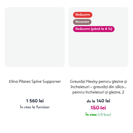
Reducere
Noutate
(până la 6 %)
Elina Pilates Spine Supporter
Greutăți Flexity pentru glezne și
încheieturi – greutăți din silicon
pentru încheieturi și glezne, 2
kg/pereche
1 560 lei
140 lei
de la
În stoc la furnizor
150 lei
În stoc
(>5 buc)