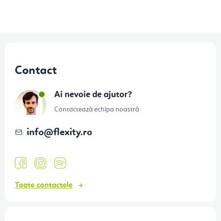
S
u
Contact
b
s
Ai nevoie de ajutor?
o
Contactează echipa noastră
l
info
@
flexity.ro
Toate contactele