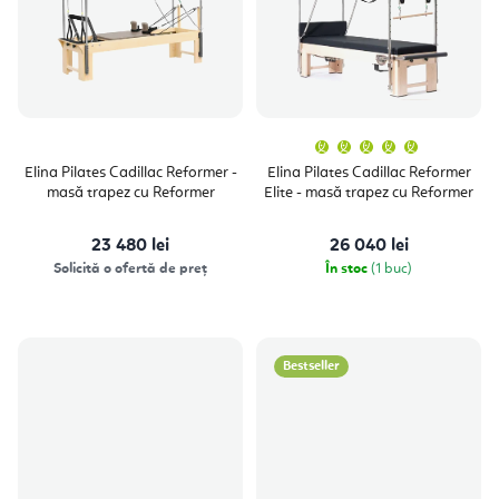
Evaluare
medie
a
Elina Pilates Cadillac Reformer -
Elina Pilates Cadillac Reformer
produsulu
masă trapez cu Reformer
Elite - masă trapez cu Reformer
este
5,0
din
5
23 480 lei
26 040 lei
stele.
Solicită o ofertă de preț
În stoc
(1 buc)
Bestseller