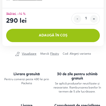
340 lei
–14 %
290 lei
Evaluare preţ:
ADAUGĂ ÎN COȘ
Vizualizare
Marcă:
Flexity
Cod:
Alegeţi varianta
Livrare gratuită
30 de zile pentru schimb
gratuit
Pentru comenzi peste 490 lei prin
Packeta
Se aplică produselor neutilizate și
neavariate. Rambursarea banilor în
termen de 5 zile lucrătoare.
Livrare
Consultanță de specialitate