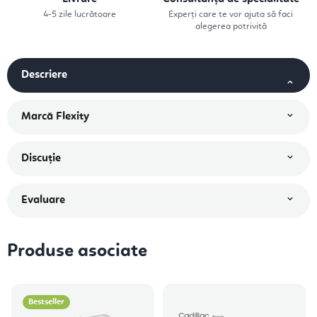
4-5 zile lucrătoare
Experți care te vor ajuta să faci
alegerea potrivită
Descriere
Marcă
Flexity
Discuţie
Evaluare
Produse asociate
Bestseller