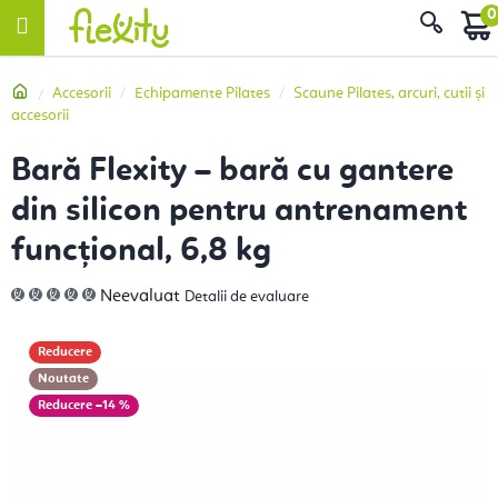
Treci
Căut
la
conținut
Acasă
Accesorii
Echipamente Pilates
Scaune Pilates, arcuri, cutii și
accesorii
Bară Flexity – bară cu gantere
din silicon pentru antrenament
funcțional, 6,8 kg
Evaluarea
Neevaluat
Detalii de evaluare
medie
a
produsului
este
Reducere
0,0
din
Noutate
5
stele.
–14 %