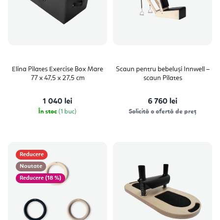
Elina Pilates Exercise Box Mare
Scaun pentru bebeluși Innwell –
77 x 47,5 x 27,5 cm
scaun Pilates
1 040 lei
6 760 lei
În stoc
(1 buc)
Solicită o ofertă de preț
Reducere
Noutate
(18 %)