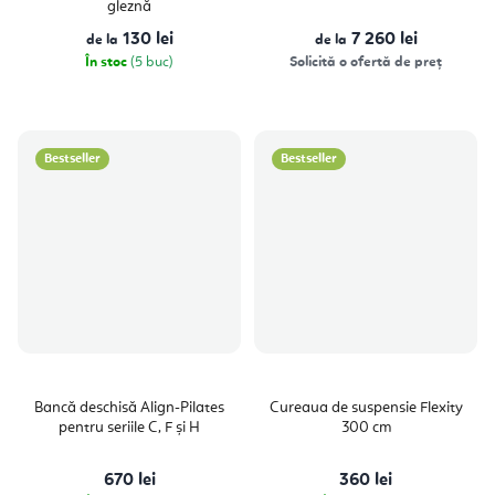
gleznă
130 lei
7 260 lei
de la
de la
În stoc
(5 buc)
Solicită o ofertă de preț
Bestseller
Bestseller
Bancă deschisă Align-Pilates
Cureaua de suspensie Flexity
pentru seriile C, F și H
300 cm
670 lei
360 lei