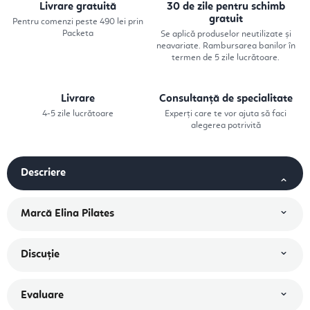
Livrare gratuită
30 de zile pentru schimb
gratuit
Pentru comenzi peste 490 lei prin
Packeta
Se aplică produselor neutilizate și
neavariate. Rambursarea banilor în
termen de 5 zile lucrătoare.
Livrare
Consultanță de specialitate
4-5 zile lucrătoare
Experți care te vor ajuta să faci
alegerea potrivită
Descriere
Marcă
Elina Pilates
Discuţie
Evaluare