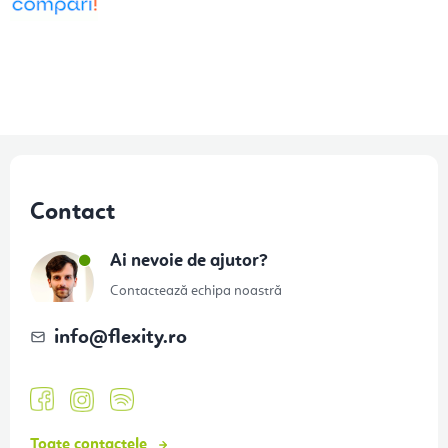
S
u
Contact
b
s
Ai nevoie de ajutor?
o
Contactează echipa noastră
l
info
@
flexity.ro
Toate contactele