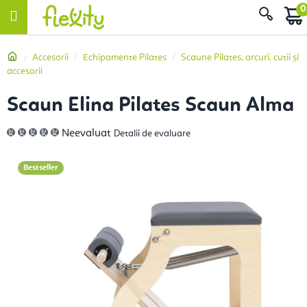
Treci
Căut
la
conținut
Acasă
Accesorii
Echipamente Pilates
Scaune Pilates, arcuri, cutii și
accesorii
Scaun Elina Pilates Scaun Alma
Evaluarea
Neevaluat
Detalii de evaluare
medie
a
produsului
este
Bestseller
0,0
din
5
stele.