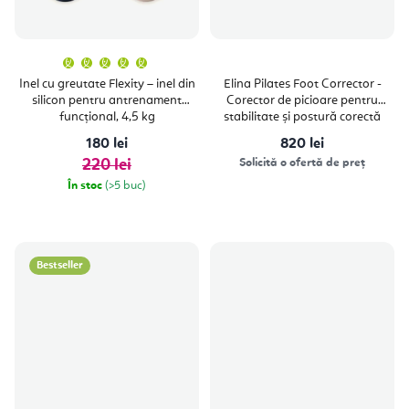
Evaluarea
medie
a
Inel cu greutate Flexity – inel din
Elina Pilates Foot Corrector -
produsului
silicon pentru antrenament
Corector de picioare pentru
este
5,0
funcțional, 4,5 kg
stabilitate și postură corectă
din
5
180 lei
820 lei
stele.
220 lei
Solicită o ofertă de preț
În stoc
(>5 buc)
Bestseller