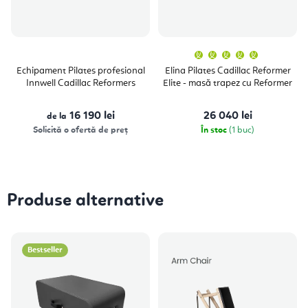
Evaluare
medie
a
Echipament Pilates profesional
Elina Pilates Cadillac Reformer
produsulu
Innwell Cadillac Reformers
Elite - masă trapez cu Reformer
este
5,0
din
5
16 190 lei
26 040 lei
de la
stele.
Solicită o ofertă de preț
În stoc
(1 buc)
Produse alternative
Bestseller