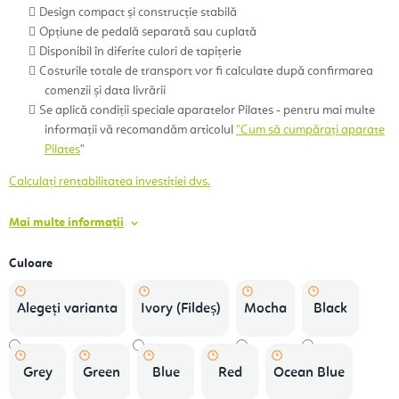
Design compact și construcție stabilă
Opțiune de pedală separată sau cuplată
Disponibil în diferite culori de tapițerie
Costurile totale de transport vor fi calculate după confirmarea
comenzii și data livrării
Se aplică condiții speciale aparatelor Pilates - pentru mai multe
informații vă recomandăm articolul
"Cum să cumpărați aparate
Pilates
"
Calculați rentabilitatea investiției dvs.
Mai multe informații
Culoare
Alegeţi varianta
Ivory (Fildeș)
Mocha
Black
Grey
Green
Blue
Red
Ocean Blue