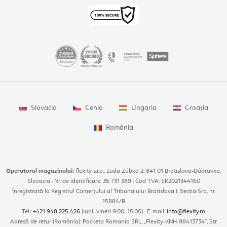
Slovacia
Cehia
Ungaria
Croația
România
Operatorul magazinului:
flexity s.r.o., Ľuda Zúbka 2, 841 01 Bratislava-Dúbravka,
Slovacia · Nr. de identificare: 35 731 389 · Cod TVA: SK2021344160
Înregistrată la Registrul Comerțului al Tribunalului Bratislava I, Secția Sro, nr.
15884/B
Tel.:
+421 948 225 426
(luni–vineri 9:00–15:00) · E-mail:
info@flexity.ro
Adresă de retur (România): Packeta Romania SRL, „Flexity-KNH-98413734”, Str.