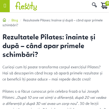
Treci
Căut
la
conținut
Acasă
Blog
Rezultatele Pilates: înainte și după – când apar primele
schimbări?
Rezultatele Pilates: înainte și
după – când apar primele
schimbări?
Curioși cum îți poate transforma corpul exercițiul Pilates?
Hai să descoperim când încep să apară primele rezultate și
ce beneficii îți poate aduce – mai repede decât crezi!
Pilates s-a făcut cunoscut prin celebra frază a lui Joseph
Pilates: „
După 10 ore vei simți o diferență, după 20 vei vedea
o diferență și după 30 vei avea un corp nou
”. 30 de lecții