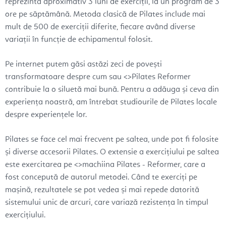
reprezintă aproximativ 3 luni de exerciții, la un program de 3
ore pe săptămână. Metoda clasică de Pilates include mai
mult de 500 de exerciții diferite, fiecare având diverse
variații în funcție de echipamentul folosit.
Pe internet putem găsi astăzi zeci de povești
transformatoare despre cum sau <>Pilates Reformer
contribuie la o siluetă mai bună. Pentru a adăuga și ceva din
experiența noastră, am întrebat studiourile de Pilates locale
despre experiențele lor.
Pilates se face cel mai frecvent pe saltea, unde pot fi folosite
și diverse accesorii Pilates. O extensie a exercițiului pe saltea
este exercitarea pe <>machiina Pilates - Reformer, care a
fost concepută de autorul metodei. Când te exerciți pe
mașină, rezultatele se pot vedea și mai repede datorită
sistemului unic de arcuri, care variază rezistența în timpul
exercițiului.