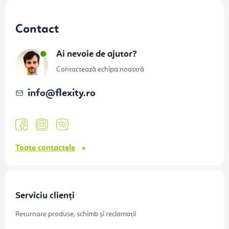
S
u
Contact
b
s
Ai nevoie de ajutor?
o
Contactează echipa noastră
l
info
@
flexity.ro
Toate contactele
Serviciu clienți
Returnare produse, schimb și reclamații