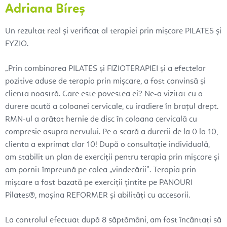
Adriana Bíreș
Un rezultat real și verificat al terapiei prin mișcare PILATES și
FYZIO.
„Prin combinarea PILATES și FIZIOTERAPIEI și a efectelor
pozitive aduse de terapia prin mișcare, a fost convinsă și
clienta noastră. Care este povestea ei? Ne-a vizitat cu o
durere acută a coloanei cervicale, cu iradiere în brațul drept.
RMN-ul a arătat hernie de disc în coloana cervicală cu
compresie asupra nervului. Pe o scară a durerii de la 0 la 10,
clienta a exprimat clar 10! După o consultație individuală,
am stabilit un plan de exerciții pentru terapia prin mișcare și
am pornit împreună pe calea „vindecării”. Terapia prin
mișcare a fost bazată pe exerciții țintite pe PANOURI
Pilates®, mașina REFORMER și abilități cu accesorii.
La controlul efectuat după 8 săptămâni, am fost încântați să