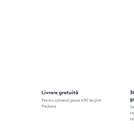
Livrare gratuită
3
g
Pentru comenzi peste 490 lei prin
Packeta
Se
ne
te