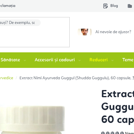
eclamația
Blog
Ai nevoie de ajutor?
Sănătate
Accesorii și cadouri
Reduceri
Teme
rvedice
Extract Nimi Ayurveda Guggul (Shudda Guggulu), 60 capsule, 3
Extrac
Guggul
60 cap
Eva
Nee