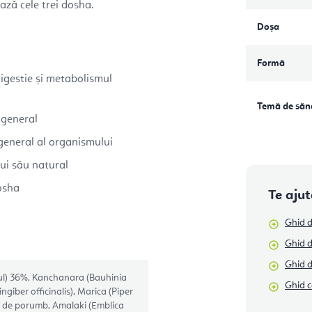
ază cele trei dosha.
Doșa
Formă
digestie și metabolismul
Temă de săn
i general
 general al organismului
ului său natural
dosha
Te aju
Ghid d
Ghid d
Ghid 
l) 36%, Kanchanara (Bauhinia
Ghid c
giber officinalis), Marica (Piper
n de porumb, Amalaki (Emblica