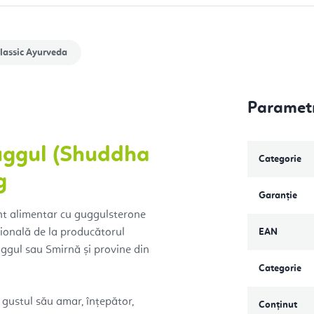
lassic Ayurveda
Parametr
uggul (Shuddha
Categorie
g
Garanţie
nt alimentar cu guggulsterone
țională de la producătorul
EAN
ggul sau Smirnă și provine din
Categorie
 gustul său amar, înțepător,
Conținut