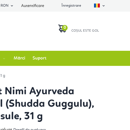
RON
Autentificare
Înregistrare
COŞ
DE
Mărci
Suport
CUMPĂRĂTURI
1 g
t Nimi Ayurveda
 (Shudda Guggulu),
sule, 31 g
luarea
valuat
Detalii de evaluare