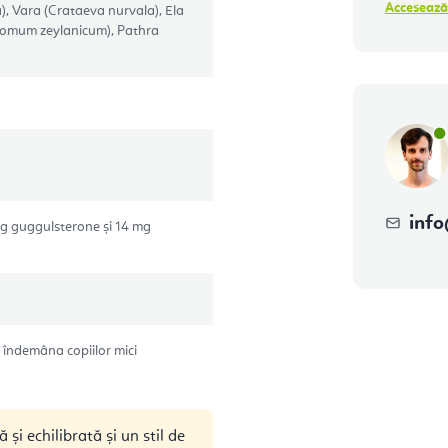
Accesează
ca), Vara (Crataeva nurvala), Ela
momum zeylanicum), Pathra
info
mg guggulsterone și 14 mg
la îndemâna copiilor mici
 și echilibrată și un stil de