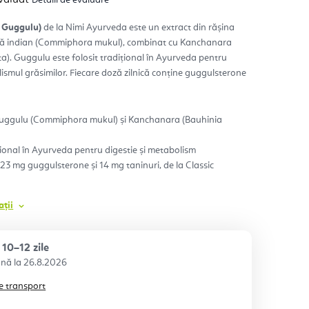
ie
usului
 Guggulu)
de la Nimi Ayurveda este un extract din rășina
rnă indian (Commiphora mukul), combinat cu Kanchanara
a). Guggulu este folosit tradițional în Ayurveda pentru
.
lismul grăsimilor. Fiecare doză zilnică conține guggulsterone
Guggulu (Commiphora mukul) și Kanchanara (Bauhinia
ițional în Ayurveda pentru digestie și metabolism
: 23 mg guggulsterone și 14 mg taninuri, de la Classic
ții
10–12 zile
26.8.2026
e transport