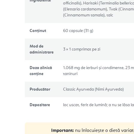
Ingrediente
officinalis), Haritaki (Terminalia belleri
(Elettaria cardamomum), Tvak (Cinna
(Cinnamomum tamala), talc
Conținut
60 capsule (31 g)
Mod de
3 × 1 comprimat pe zi
administrare
Doza zilnică
1.068 mg de ierburi și condimente, 23 
conține
taninuri
Producător
Classic Ayurveda (Nimi Ayurveda)
Depozitare
loc uscat, ferit de lumină; a nu se lăsa 
Important:
nu înlocuiește o dietă variată