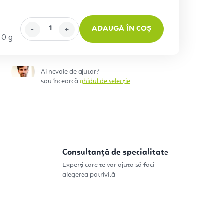
ADAUGĂ ÎN COȘ
eţ:
 10 g
Ai nevoie de ajutor?
sau încearcă
ghidul de selecție
Consultanță de specialitate
Experți care te vor ajuta să faci
alegerea potrivită