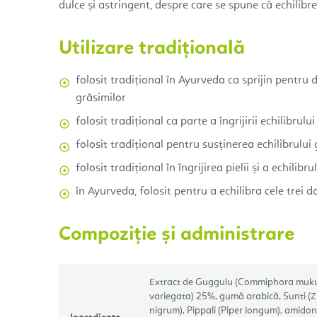
dulce și astringent, despre care se spune că echilibre
Utilizare tradițională
folosit tradițional în Ayurveda ca sprijin pentru 
grăsimilor
folosit tradițional ca parte a îngrijirii echilibrulu
folosit tradițional pentru susținerea echilibrului
folosit tradițional în îngrijirea pielii și a echilibr
în Ayurveda, folosit pentru a echilibra cele trei 
Compoziție și administrare
Extract de Guggulu (Commiphora muku
variegata) 25%, gumă arabică, Sunti (Zin
nigrum), Pippali (Piper longum), amido