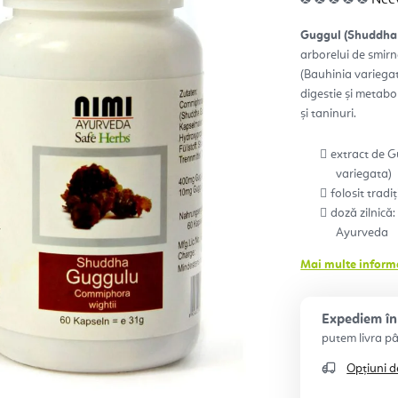
med
a
prod
Guggul (Shuddha
este
0,0
arborelui de smi
din
5
(Bauhinia variegat
stele
digestie și metabo
și taninuri.
extract de 
variegata)
folosit trad
doză zilnică
Ayurveda
Mai multe informa
Expediem în 
Opțiuni d