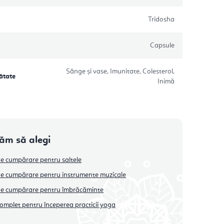
Tridosha
Capsule
Sânge și vase, Imunitate, Colesterol,
ătate
Inimă
tăm să alegi
e cumpărare pentru saltele
e cumpărare pentru instrumente muzicale
de cumpărare pentru îmbrăcăminte
omplet pentru începerea practicii yoga