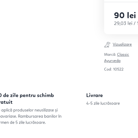
90 lei
Evaluare pr
29,03 lei /
Vizualizare
Marcă:
Classic
Ayurveda
Cod:
10522
0 de zile pentru schimb
Livrare
ratuit
4-5 zile lucrătoare
 aplică produselor neutilizate și
avariate. Rambursarea banilor în
rmen de 5 zile lucrătoare.