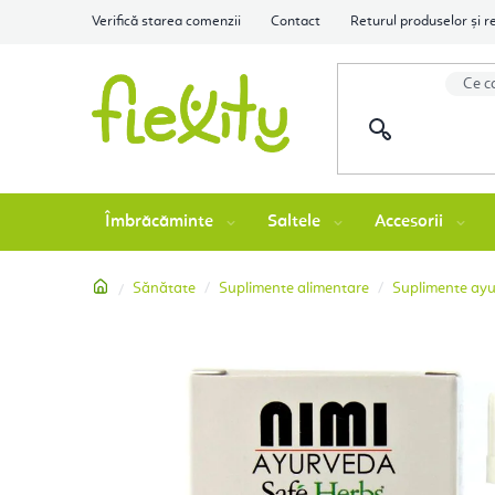
Treci
Verifică starea comenzii
Contact
Returul produselor și r
la
conținut
Îmbrăcăminte
Saltele
Accesorii
Acasă
Sănătate
Suplimente alimentare
Suplimente ayu