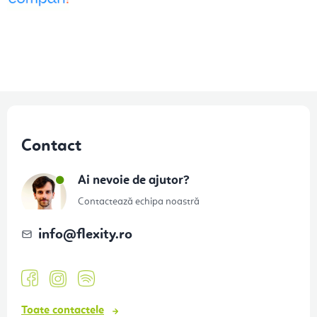
l
o
r
S
u
Contact
b
s
Ai nevoie de ajutor?
o
Contactează echipa noastră
l
info
@
flexity.ro
Toate contactele