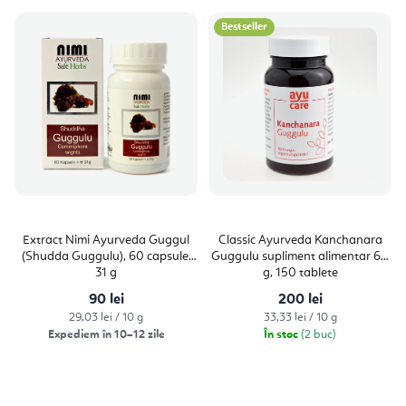
l
L
e
Bestseller
i
c
s
t
t
a
ă
r
p
e
r
a
o
p
d
Extract Nimi Ayurveda Guggul
Classic Ayurveda Kanchanara
r
(Shudda Guggulu), 60 capsule,
Guggulu supliment alimentar 60
u
31 g
g, 150 tablete
o
s
90 lei
200 lei
d
Evaluare
Evaluare
29,03 lei / 10 g
33,33 lei / 10 g
e
u
preţ:
preţ:
Expediem în 10–12 zile
În stoc
(2 buc)
s
u