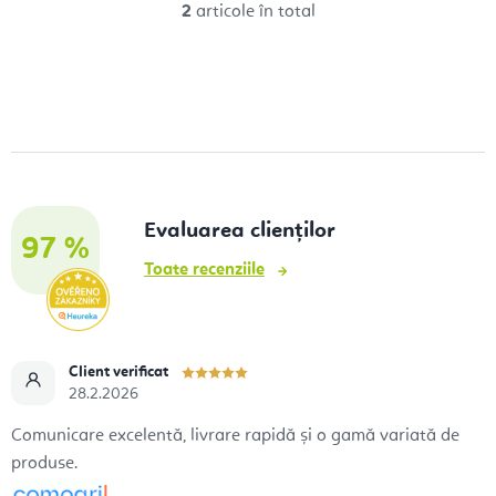
2
articole în total
l
C
u
o
i
n
t
r
o
l
Evaluarea clienților
u
97 %
Toate recenziile
l
l
i
s
Client verificat
t
28.2.2026
ă
Comunicare excelentă, livrare rapidă și o gamă variată de
r
produse.
i