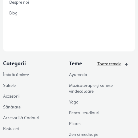
Despre noi
Blog
Categorii
Teme
Toate temele
Îmbrăcăminte
Ayurveda
Saltele
Muzicoterapie și sunete
vindecătoare
Accesorii
Yoga
Sănătate
Pentru studiouri
Accesorii & Cadouri
Pilates
Reduceri
Zen și meditație