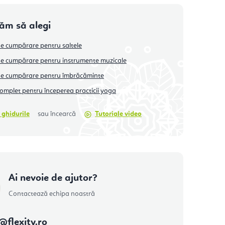
tăm să alegi
e cumpărare pentru saltele
e cumpărare pentru instrumente muzicale
de cumpărare pentru îmbrăcăminte
omplet pentru începerea practicii yoga
 ghidurile
sau încearcă
Tutoriale video
Ai nevoie de ajutor?
Contactează echipa noastră
@
flexity.ro