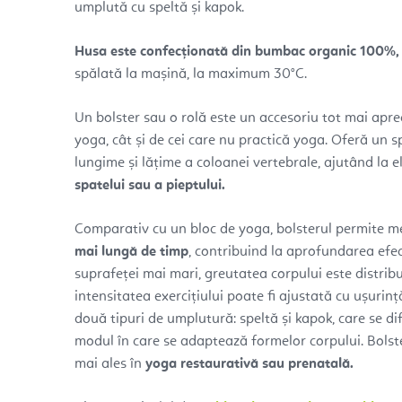
umplută cu speltă și kapok.
Husa este confecționată din bumbac organic 100%, 
spălată la mașină, la maximum 30°C.
Un bolster sau o rolă este un accesoriu tot mai aprec
yoga, cât și de cei care nu practică yoga. Oferă un s
lungime și lățime a coloanei vertebrale, ajutând la e
spatelui sau a pieptului.
Comparativ cu un bloc de yoga, bolsterul permite m
mai lungă de timp
, contribuind la aprofundarea efec
suprafeței mai mari, greutatea corpului este distribu
intensitatea exercițiului poate fi ajustată cu ușurinț
două tipuri de umplutură: speltă și kapok, care se di
modul în care se adaptează formelor corpului. Bolst
mai ales în
yoga restaurativă sau prenatală.