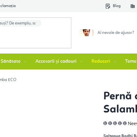
eclamația
Blog
Ai nevoie de ajutor?
Sănătate
Accesorii și cadouri
Reduceri
Teme
amba ECO
Pernă 
Salam
Eva
Nee
med
a
prod
Salteaua Bodhi B
este