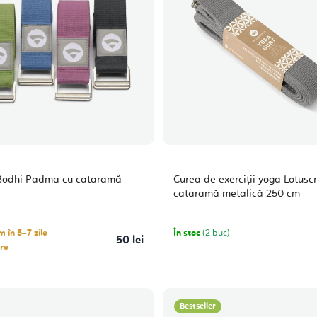
Bodhi Padma cu cataramă
Curea de exerciții yoga Lotuscr
cataramă metalică 250 cm
 în 5–7 zile
În stoc
(2 buc)
50 lei
re
Bestseller