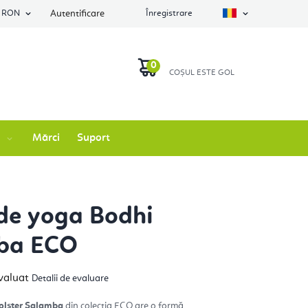
RON
Autentificare
Înregistrare
COŞ
DE
Mărci
Suport
CUMPĂRĂTURI
de yoga Bodhi
ba ECO
luarea
valuat
Detalii de evaluare
ie
usului
olster Salamba
din colecția ECO are o formă