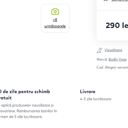
+8
290 le
următoarele
Evaluare pr
Vizualizare
Marcă:
Bodhi Yoga
Cod:
Alegeţi varian
0 de zile pentru schimb
Livrare
ratuit
4-5 zile lucrătoare
 aplică produselor neutilizate și
avariate. Rambursarea banilor în
rmen de 5 zile lucrătoare.