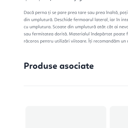
Dacă perna ți se pare prea tare sau prea înaltă, poț
din umplutură. Deschide fermoarul lateral, iar în int
cu umplutura. Scoate din umplutură atât cât ai nevo
sau fermitatea dorită. Materialul îndepărtat poate fi
răcoros pentru utilizări viitoare. Îți recomandăm un r
Produse asociate