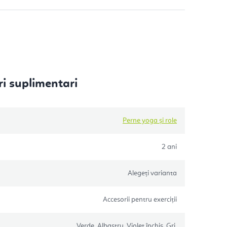
i suplimentari
Perne yoga și role
2 ani
Alegeţi varianta
Accesorii pentru exerciții
Verde, Albastru, Violet închis, Gri,