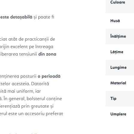
Culoare
este detașabilă
și poate fi
Husă
Înălțime
iat atât de practicanții de
prijin excelent pe întreaga
Lățime
liberarea tensiunii
din zona
Lungime
enținerea posturii
o perioadă
Material
telor acesteia. Datorită
ită mai uniform, iar
ă. În general, bolsterul conține
Tip
ferențiază prin greutate și
erul este un accesoriu preferat
Umplere