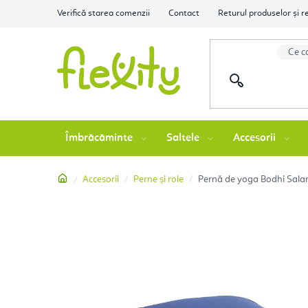
Treci
Verifică starea comenzii
Contact
Returul produselor și r
la
conținut
Îmbrăcăminte
Saltele
Accesorii
Acasă
Accesorii
Perne și role
Pernă de yoga Bodhi Sal