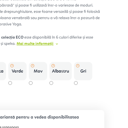
ătrată” și poate fi utilizată într-o varietate de moduri.
e dreptunghiulare, este foarte versatilă și poate fi folosită
.
oloana vertebrală sau pentru a vă relaxa într-o postură de
orative Yoga.
 colecția ECO
este disponibilă în 6 culori diferite și este
i spelta.
Mai multe informații
ta
Verde
Mov
Albastru
Gri
e transport