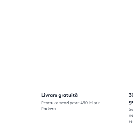
Livrare gratuită
3
g
Pentru comenzi peste 490 lei prin
Packeta
Se
ne
te