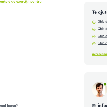
ntele de exerciții
pentru
Te aju
Ghid d
Ghid d
Ghid 
Ghid c
Accesează
info
 mai joasă?