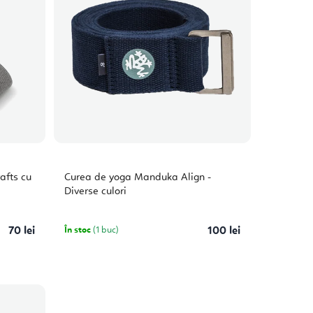
afts cu
Curea de yoga Manduka Align -
Diverse culori
70 lei
În stoc
(1 buc)
100 lei