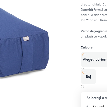
0,0
dreptunghiulară „p
din
5
Datorită formei sal
stele
pentru a adânci c
Yin Yoga sau Rest
Perna de yoga din
umplută cu kapok ș
Culoare
Alegeţi varian
Bej
Opțiuni d