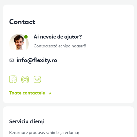
S
u
Contact
b
s
Ai nevoie de ajutor?
o
Contactează echipa noastră
l
info
@
flexity.ro
Toate contactele
Serviciu clienți
Returnare produse, schimb și reclamații