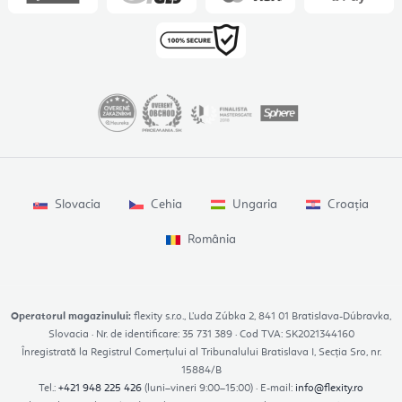
Slovacia
Cehia
Ungaria
Croația
România
Operatorul magazinului:
flexity s.r.o., Ľuda Zúbka 2, 841 01 Bratislava-Dúbravka,
Slovacia · Nr. de identificare: 35 731 389 · Cod TVA: SK2021344160
Înregistrată la Registrul Comerțului al Tribunalului Bratislava I, Secția Sro, nr.
15884/B
Tel.:
+421 948 225 426
(luni–vineri 9:00–15:00) · E-mail:
info@flexity.ro