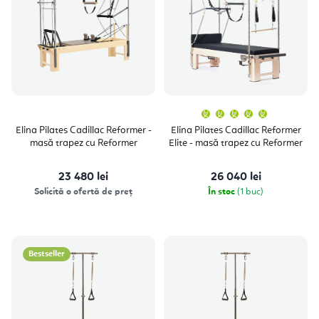
Evaluare
medie
a
Elina Pilates Cadillac Reformer -
Elina Pilates Cadillac Reformer
produsulu
masă trapez cu Reformer
Elite - masă trapez cu Reformer
este
5,0
din
5
23 480 lei
26 040 lei
stele.
Solicită o ofertă de preț
În stoc
(1 buc)
Bestseller