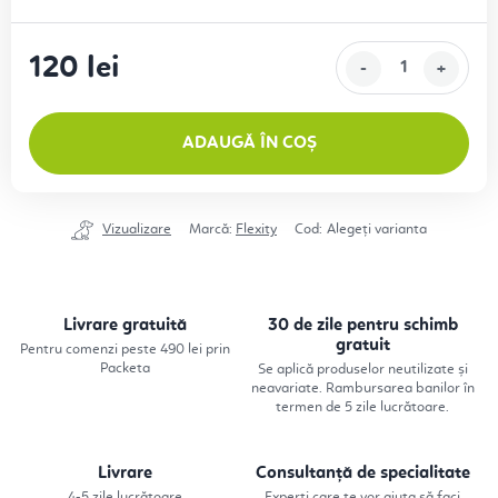
120 lei
Evaluare preţ:
ADAUGĂ ÎN COȘ
Vizualizare
Marcă:
Flexity
Cod:
Alegeţi varianta
Livrare gratuită
30 de zile pentru schimb
gratuit
Pentru comenzi peste 490 lei prin
Packeta
Se aplică produselor neutilizate și
neavariate. Rambursarea banilor în
termen de 5 zile lucrătoare.
Livrare
Consultanță de specialitate
4-5 zile lucrătoare
Experți care te vor ajuta să faci