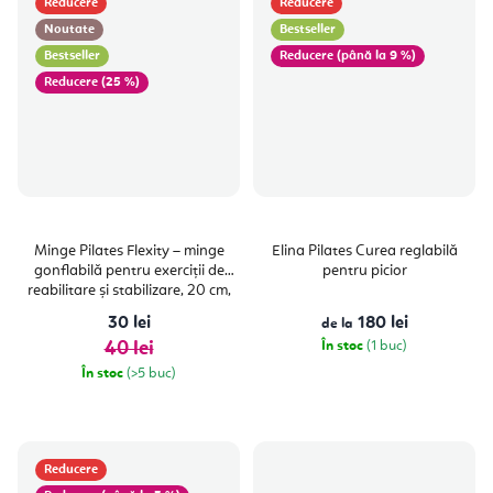
Reducere
Reducere
Noutate
Bestseller
Bestseller
(până la 9 %)
(25 %)
Minge Pilates Flexity – minge
Elina Pilates Curea reglabilă
gonflabilă pentru exerciții de
pentru picior
reabilitare și stabilizare, 20 cm,
PVC
30 lei
180 lei
de la
40 lei
În stoc
(1 buc)
În stoc
(>5 buc)
Reducere