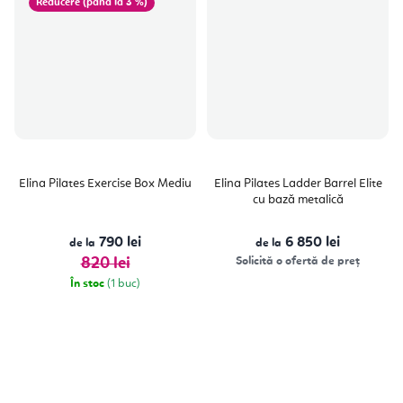
(până la 3 %)
Elina Pilates Exercise Box Mediu
Elina Pilates Ladder Barrel Elite
cu bază metalică
790 lei
6 850 lei
de la
de la
820 lei
Solicită o ofertă de preț
În stoc
(1 buc)