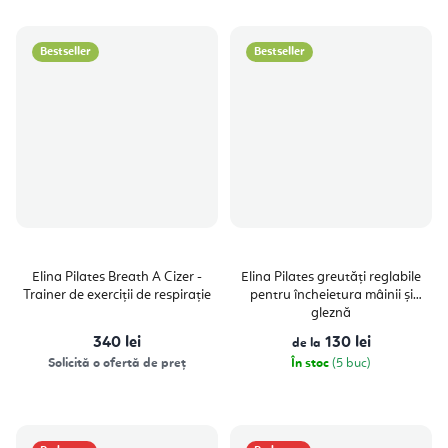
Bestseller
Bestseller
Elina Pilates Breath A Cizer -
Elina Pilates greutăți reglabile
Trainer de exerciții de respirație
pentru încheietura mâinii și
gleznă
340 lei
130 lei
de la
Solicită o ofertă de preț
În stoc
(5 buc)