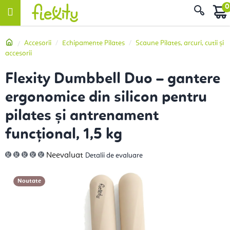
Treci
Căut
la
conținut
Acasă
Accesorii
Echipamente Pilates
Scaune Pilates, arcuri, cutii și
accesorii
Flexity Dumbbell Duo – gantere
ergonomice din silicon pentru
pilates și antrenament
funcțional, 1,5 kg
Evaluarea
Neevaluat
Detalii de evaluare
medie
a
produsului
este
Noutate
0,0
din
5
stele.