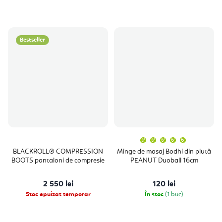
Bestseller
Evaluare
medie
a
BLACKROLL® COMPRESSION
Minge de masaj Bodhi din plută
produsulu
BOOTS pantaloni de compresie
PEANUT Duoball 16cm
este
5,0
din
5
2 550 lei
120 lei
stele.
Stoc epuizat temporar
În stoc
(1 buc)