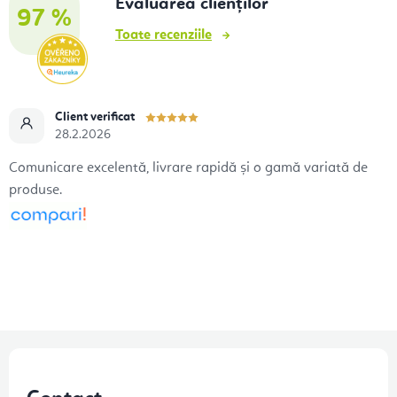
Evaluarea clienților
97 %
Toate recenziile
Client verificat
28.2.2026
Comunicare excelentă, livrare rapidă și o gamă variată de
produse.
S
u