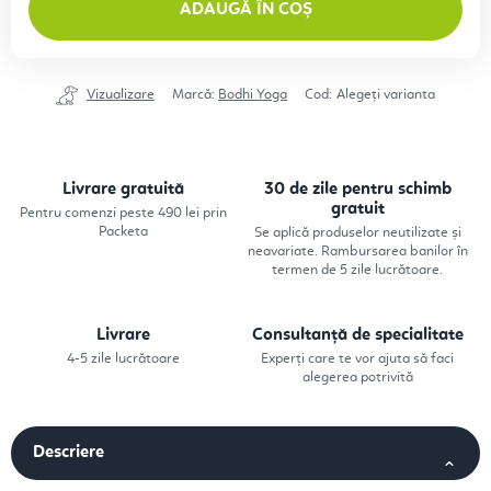
ADAUGĂ ÎN COȘ
Vizualizare
Marcă:
Bodhi Yoga
Cod:
Alegeţi varianta
Livrare gratuită
30 de zile pentru schimb
gratuit
Pentru comenzi peste 490 lei prin
Packeta
Se aplică produselor neutilizate și
neavariate. Rambursarea banilor în
termen de 5 zile lucrătoare.
Livrare
Consultanță de specialitate
4-5 zile lucrătoare
Experți care te vor ajuta să faci
alegerea potrivită
Descriere