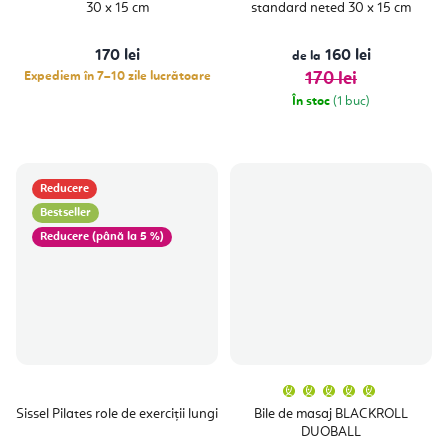
30 x 15 cm
standard neted 30 x 15 cm
170 lei
160 lei
de la
Expediem în 7–10 zile lucrătoare
170 lei
În stoc
(1 buc)
Reducere
Bestseller
(până la 5 %)
Evaluare
medie
a
Sissel Pilates role de exerciții lungi
Bile de masaj BLACKROLL
produsulu
DUOBALL
este
5,0