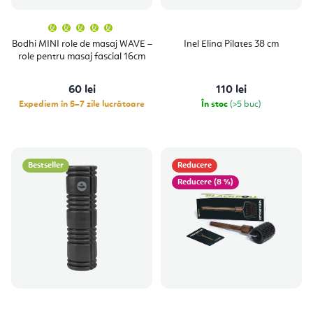
Evaluarea
medie
a
Bodhi MINI role de masaj WAVE –
Inel Elina Pilates 38 cm
produsului
role pentru masaj fascial 16cm
este
5,0
din
5
60 lei
110 lei
stele.
Expediem în 5–7 zile lucrătoare
În stoc
(>5 buc)
Bestseller
Reducere
(8 %)