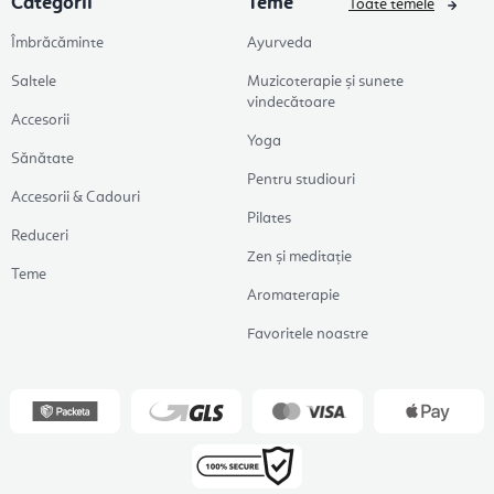
Categorii
Teme
Toate temele
Îmbrăcăminte
Ayurveda
Saltele
Muzicoterapie și sunete
vindecătoare
Accesorii
Yoga
Sănătate
Pentru studiouri
Accesorii & Cadouri
Pilates
Reduceri
Zen și meditație
Teme
Aromaterapie
Favoritele noastre