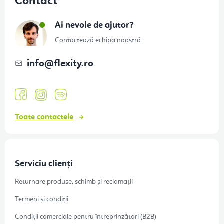
Contact
b
s
Ai nevoie de ajutor?
o
Contactează echipa noastră
l
info
@
flexity.ro
Toate contactele
Serviciu clienți
Returnare produse, schimb și reclamații
Termeni și condiții
Condiții comerciale pentru întreprinzători (B2B)