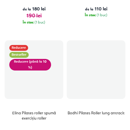
din
5
180 lei
110 lei
de la
de la
stele.
190 lei
În stoc
(1 buc)
În stoc
(1 buc)
Reducere
Bestseller
(până la 10
%)
Elina Pilates roller spumă
Bodhi Pilates Roller lung antracit
exercițiu roller