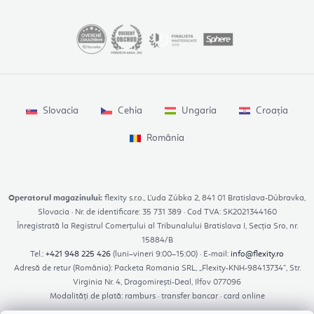
Slovacia
Cehia
Ungaria
Croația
România
Operatorul magazinului:
flexity s.r.o., Ľuda Zúbka 2, 841 01 Bratislava-Dúbravka,
Slovacia · Nr. de identificare: 35 731 389 · Cod TVA: SK2021344160
Înregistrată la Registrul Comerțului al Tribunalului Bratislava I, Secția Sro, nr.
15884/B
Tel.:
+421 948 225 426
(luni–vineri 9:00–15:00) · E-mail:
info@flexity.ro
Adresă de retur (România): Packeta Romania SRL, „Flexity-KNH-98413734”, Str.
Virginia Nr. 4, Dragomirești-Deal, Ilfov 077096
Modalități de plată: ramburs · transfer bancar · card online