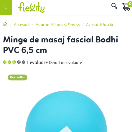
Treci
Căut
la
conținut
Acasă
Accesorii
Aparate Pilates și Fitness
Accesorii fascia
Minge de masaj fascial Bodhi
PVC 6,5 cm
Evaluarea
1 evaluare
Detalii de evaluare
medie
a
produsului
este
Bestseller
3,0
din
5
stele.