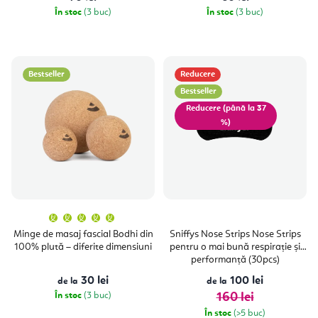
În stoc
(3 buc)
În stoc
(3 buc)
Bestseller
Reducere
Bestseller
(până la 37
%)
Evaluarea
medie
a
Minge de masaj fascial Bodhi din
Sniffys Nose Strips Nose Strips
produsului
100% plută – diferite dimensiuni
pentru o mai bună respirație și
este
5,0
performanță (30pcs)
din
5
30 lei
100 lei
de la
stele.
de la
În stoc
(3 buc)
160 lei
În stoc
(>5 buc)