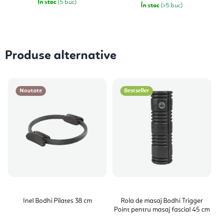
preţ:
În stoc
(5 buc)
În stoc
(>5 buc)
Produse alternative
Noutate
Bestseller
Inel Bodhi Pilates 38 cm
Rola de masaj Bodhi Trigger
Point pentru masaj fascial 45 cm