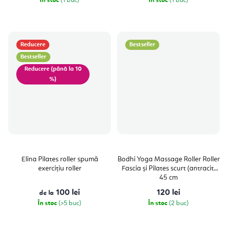
În stoc
(1 buc)
În stoc
(1 buc)
Reducere
Bestseller
Bestseller
(până la 10
%)
Elina Pilates roller spumă
Bodhi Yoga Massage Roller Roller
exercițiu roller
Fascia și Pilates scurt (antracit)
45 cm
100 lei
120 lei
de la
În stoc
(>5 buc)
În stoc
(2 buc)