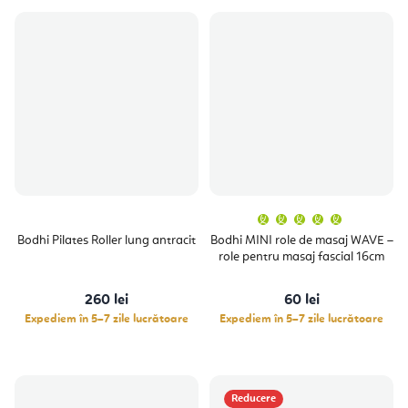
Evaluare
medie
a
Bodhi Pilates Roller lung antracit
Bodhi MINI role de masaj WAVE –
produsulu
role pentru masaj fascial 16cm
este
5,0
din
5
260 lei
60 lei
stele.
Expediem în 5–7 zile lucrătoare
Expediem în 5–7 zile lucrătoare
Reducere