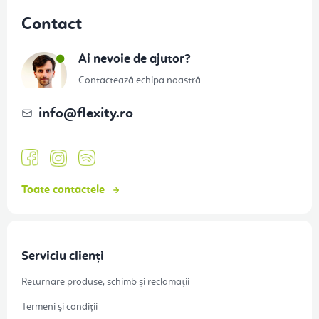
u
Contact
b
s
Ai nevoie de ajutor?
o
Contactează echipa noastră
l
info
@
flexity.ro
Toate contactele
Serviciu clienți
Returnare produse, schimb și reclamații
Termeni și condiții