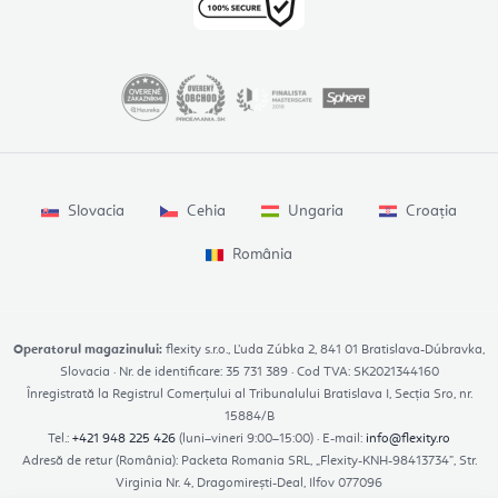
Slovacia
Cehia
Ungaria
Croația
România
Operatorul magazinului:
flexity s.r.o., Ľuda Zúbka 2, 841 01 Bratislava-Dúbravka,
Slovacia · Nr. de identificare: 35 731 389 · Cod TVA: SK2021344160
Înregistrată la Registrul Comerțului al Tribunalului Bratislava I, Secția Sro, nr.
15884/B
Tel.:
+421 948 225 426
(luni–vineri 9:00–15:00) · E-mail:
info@flexity.ro
Adresă de retur (România): Packeta Romania SRL, „Flexity-KNH-98413734”, Str.
Virginia Nr. 4, Dragomirești-Deal, Ilfov 077096