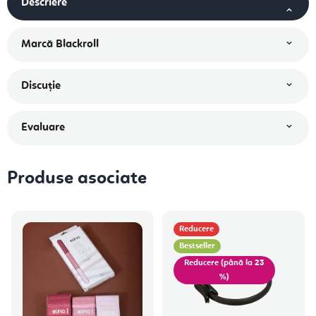
Descriere
Marcă
Blackroll
Discuţie
Evaluare
Produse asociate
Reducere
Bestseller
(până la 23
%)