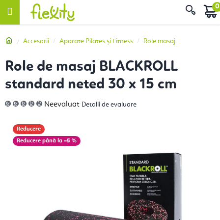
Treci
Căut
la
conținut
Acasă
Accesorii
Aparate Pilates și Fitness
Role masaj
Role de masaj BLACKROLL
standard neted 30 x 15 cm
Evaluarea
Neevaluat
Detalii de evaluare
medie
a
produsului
este
Reducere
0,0
din
până la –5 %
5
stele.