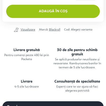
Evaluare preţ:
ADAUGĂ ÎN COȘ
Vizualizare
Marcă:
Blackroll
Cod:
Alegeţi varianta
Livrare gratuită
30 de zile pentru schimb
gratuit
Pentru comenzi peste 490 lei prin
Packeta
Se aplică produselor neutilizate și
neavariate. Rambursarea banilor în
termen de 5 zile lucrătoare.
Livrare
Consultanță de specialitate
4-5 zile lucrătoare
Experți care te vor ajuta să faci
alegerea potrivită