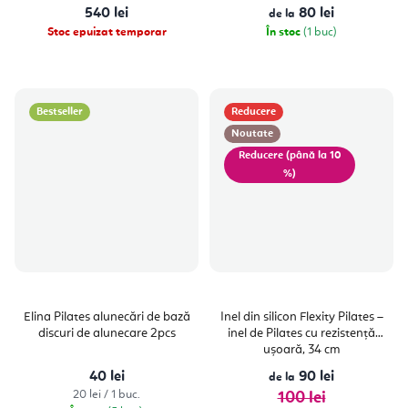
540 lei
80 lei
de la
Stoc epuizat temporar
În stoc
(1 buc)
Bestseller
Reducere
Noutate
(până la 10
%)
Elina Pilates alunecări de bază
Inel din silicon Flexity Pilates –
discuri de alunecare 2pcs
inel de Pilates cu rezistență
ușoară, 34 cm
40 lei
90 lei
de la
Evaluare
20 lei / 1 buc.
100 lei