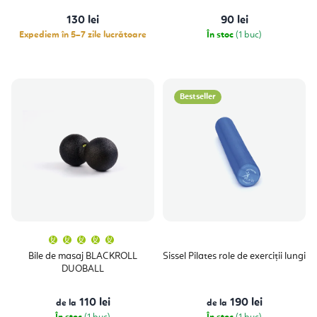
130 lei
90 lei
Expediem în 5–7 zile lucrătoare
În stoc
(1 buc)
Bestseller
Evaluarea
medie
a
Bile de masaj BLACKROLL
Sissel Pilates role de exerciții lungi
produsului
DUOBALL
este
5,0
din
5
110 lei
190 lei
de la
stele.
de la