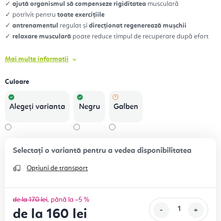
✓
ajută organismul să compenseze rigiditatea
musculară
✓ potrivit pentru
toate exercițiile
✓
antrenamentul
regulat și
direcționat regenerează mușchii
✓
relaxare musculară
poate reduce timpul de recuperare după efort
Mai multe informații
Culoare
Alegeţi varianta
Negru
Galben
Opțiuni de transport
de la 170 lei
până la –5 %
de la
160 lei