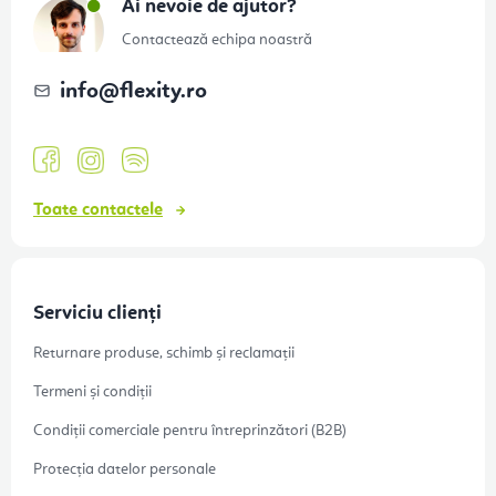
s
Ai nevoie de ajutor?
o
Contactează echipa noastră
l
info
@
flexity.ro
Toate contactele
Serviciu clienți
Returnare produse, schimb și reclamații
Termeni și condiții
Condiții comerciale pentru întreprinzători (B2B)
Protecția datelor personale