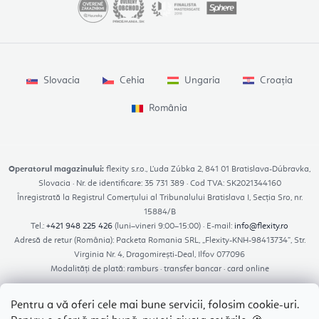
Slovacia
Cehia
Ungaria
Croația
România
Operatorul magazinului:
flexity s.r.o., Ľuda Zúbka 2, 841 01 Bratislava-Dúbravka,
Slovacia · Nr. de identificare: 35 731 389 · Cod TVA: SK2021344160
Înregistrată la Registrul Comerțului al Tribunalului Bratislava I, Secția Sro, nr.
15884/B
Tel.:
+421 948 225 426
(luni–vineri 9:00–15:00) · E-mail:
info@flexity.ro
Adresă de retur (România): Packeta Romania SRL, „Flexity-KNH-98413734”, Str.
Virginia Nr. 4, Dragomirești-Deal, Ilfov 077096
Modalități de plată: ramburs · transfer bancar · card online
Pentru a vă oferi cele mai bune servicii, folosim cookie-uri.