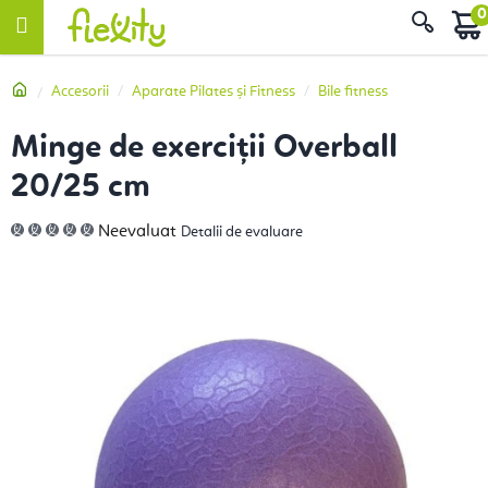
Treci
Căut
la
conținut
Acasă
Accesorii
Aparate Pilates și Fitness
Bile fitness
Minge de exerciții Overball
20/25 cm
Evaluarea
Neevaluat
Detalii de evaluare
medie
a
produsului
este
0,0
din
5
stele.