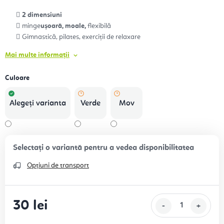
2 dimensiuni
minge
ușoară, moale,
flexibilă
Gimnastică, pilates, exerciții de relaxare
Mai multe informații
Culoare
Alegeţi varianta
Verde
Mov
Opțiuni de transport
30 lei
Evaluare preţ: