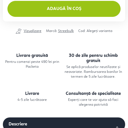
ADAUGĂ ÎN COȘ
Vizualizare
Marcă:
Streebulk
Cod:
Alegeţi varianta
Livrare gratuită
30 de zile pentru schimb
gratuit
Pentru comenzi peste 490 lei prin
Packeta
Se aplică produselor neutilizate și
neavariate. Rambursarea banilor în
termen de 5 zile lucrătoare.
Livrare
Consultanță de specialitate
4-5 zile lucrătoare
Experți care te vor ajuta să faci
alegerea potrivită
Descriere