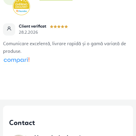
Client verificat
28.2.2026
Comunicare excelentă, livrare rapidă și o gamă variată de
produse.
S
u
Contact
b