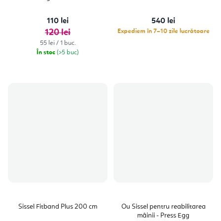
110 lei
540 lei
120 lei
Expediem în 7–10 zile lucrătoare
Evaluare
55 lei / 1 buc.
preţ:
În stoc
(>5 buc)
Sissel Fitband Plus 200 cm
Ou Sissel pentru reabilitarea
mâinii - Press Egg