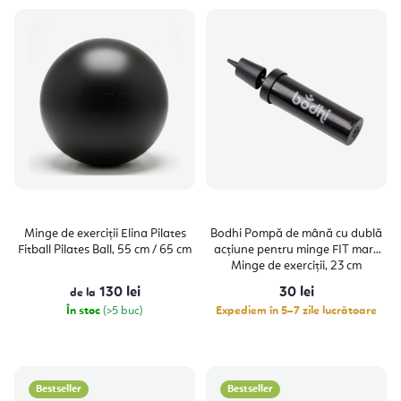
Minge de exerciții Elina Pilates
Bodhi Pompă de mână cu dublă
Fitball Pilates Ball, 55 cm / 65 cm
acțiune pentru minge FIT mare
Minge de exerciții, 23 cm
130 lei
30 lei
de la
În stoc
(>5 buc)
Expediem în 5–7 zile lucrătoare
Bestseller
Bestseller