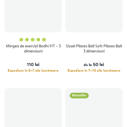
Evaluarea
medie
a
Mingea de exerciții Bodhi FIT – 3
Sissel Pilates Ball Soft Pilates Ball
produsului
dimensiuni
3 dimensiuni
este
5,0
din
5
110 lei
50 lei
stele.
de la
Expediem în 5–7 zile lucrătoare
Expediem în 7–10 zile lucrătoare
Bestseller