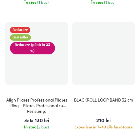
În stoc
(1 buc)
În stoc
(1 buc)
Reducere
Bestseller
(până la 23
%)
Align Pilates Professional Pilates
BLACKROLL LOOP BAND 32 cm
Ring – Pilates Profesional cu
Rezistență
130 lei
210 lei
de la
În stoc
(2 buc)
Expediem în 7–10 zile lucrătoare