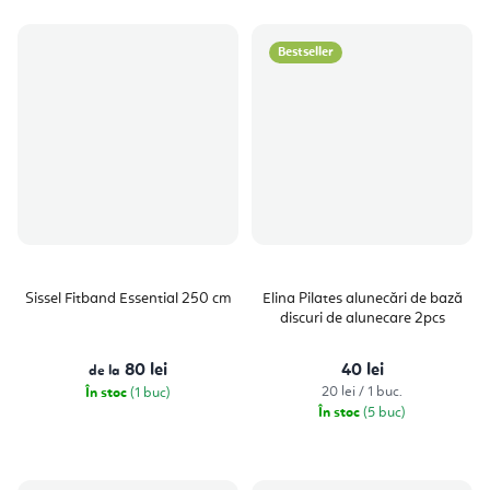
Bestseller
Sissel Fitband Essential 250 cm
Elina Pilates alunecări de bază
discuri de alunecare 2pcs
80 lei
40 lei
de la
Evaluare
20 lei / 1 buc.
În stoc
(1 buc)
preţ:
În stoc
(5 buc)