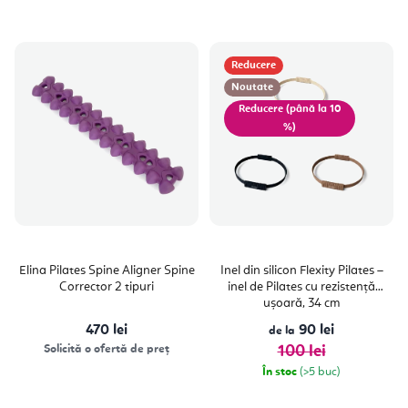
Reducere
Noutate
(până la 10
%)
Elina Pilates Spine Aligner Spine
Inel din silicon Flexity Pilates –
Corrector 2 tipuri
inel de Pilates cu rezistență
ușoară, 34 cm
470 lei
90 lei
de la
Solicită o ofertă de preț
100 lei
În stoc
(>5 buc)