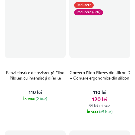
Reducere
(8 %)
Benzi elastice de rezistență Elina
Gantera Elina Pilates din silicon D
Pilates, cu intensități diferite
– Gantere ergonomice din silicon
110 lei
110 lei
În stoc
(2 buc)
120 lei
Evaluare
55 lei / 1 buc.
preţ:
În stoc
(>5 buc)