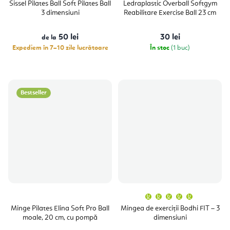
Sissel Pilates Ball Soft Pilates Ball
Ledraplastic Overball Softgym
3 dimensiuni
Reabilitare Exercise Ball 23 cm
50 lei
30 lei
de la
Expediem în 7–10 zile lucrătoare
În stoc
(1 buc)
Bestseller
Evaluare
medie
a
Minge Pilates Elina Soft Pro Ball
Mingea de exerciții Bodhi FIT – 3
produsulu
moale, 20 cm, cu pompă
dimensiuni
este
5,0