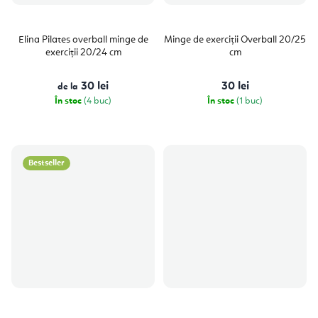
Elina Pilates overball minge de
Minge de exerciții Overball 20/25
exerciții 20/24 cm
cm
30 lei
30 lei
de la
În stoc
(4 buc)
În stoc
(1 buc)
Bestseller