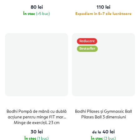
din
5
80 lei
110 lei
stele.
În stoc
(>5 buc)
Expediem în 5–7 zile lucrătoare
Reducere
Bestseller
Bodhi Pompă de mână cu dublă
Bodhi Pilates și Gymnastic Ball
acțiune pentru minge FIT mare
Pilates Ball 3 dimensiuni
Minge de exerciții, 23 cm
30 lei
40 lei
de la
În stoc
(1 buc)
În stoc
(3 buc)