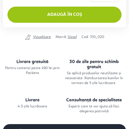
Evaluare preţ:
ADAUGĂ ÎN COȘ
Vizualizare
Marcă:
Sissel
Cod:
310_020
Livrare gratuită
30 de zile pentru schimb
gratuit
Pentru comenzi peste 490 lei prin
Packeta
Se aplică produselor neutilizate și
neavariate. Rambursarea banilor în
termen de 5 zile lucrătoare.
Livrare
Consultanță de specialitate
4-5 zile lucrătoare
Experți care te vor ajuta să faci
alegerea potrivită