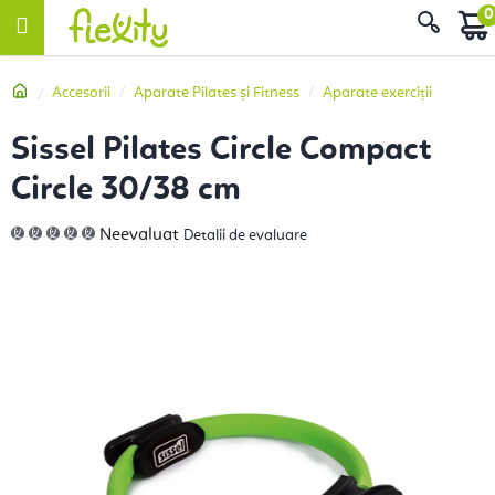
Treci
Căut
la
conținut
Acasă
Accesorii
Aparate Pilates și Fitness
Aparate exerciții
Sissel Pilates Circle Compact
Circle 30/38 cm
Evaluarea
Neevaluat
Detalii de evaluare
medie
a
produsului
este
0,0
din
5
stele.