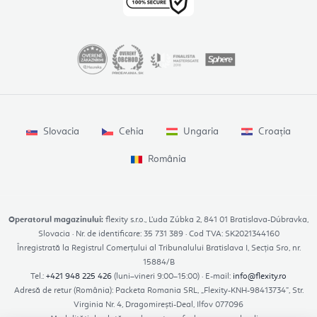
Slovacia
Cehia
Ungaria
Croația
România
Operatorul magazinului:
flexity s.r.o., Ľuda Zúbka 2, 841 01 Bratislava-Dúbravka,
Slovacia · Nr. de identificare: 35 731 389 · Cod TVA: SK2021344160
Înregistrată la Registrul Comerțului al Tribunalului Bratislava I, Secția Sro, nr.
15884/B
Tel.:
+421 948 225 426
(luni–vineri 9:00–15:00) · E-mail:
info@flexity.ro
Adresă de retur (România): Packeta Romania SRL, „Flexity-KNH-98413734”, Str.
Virginia Nr. 4, Dragomirești-Deal, Ilfov 077096