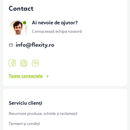
u
Contact
b
s
Ai nevoie de ajutor?
o
Contactează echipa noastră
l
info
@
flexity.ro
Toate contactele
Serviciu clienți
Returnare produse, schimb și reclamații
Termeni și condiții