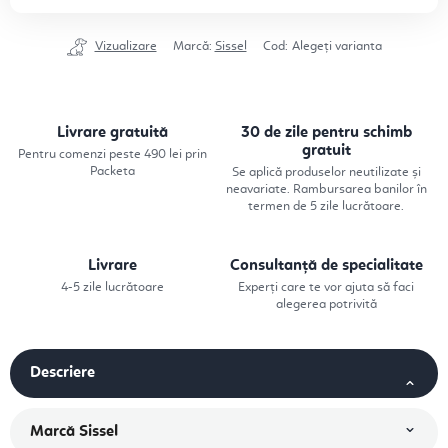
Vizualizare
Marcă:
Sissel
Cod:
Alegeţi varianta
Livrare gratuită
30 de zile pentru schimb
gratuit
Pentru comenzi peste 490 lei prin
Packeta
Se aplică produselor neutilizate și
neavariate. Rambursarea banilor în
termen de 5 zile lucrătoare.
Livrare
Consultanță de specialitate
4-5 zile lucrătoare
Experți care te vor ajuta să faci
alegerea potrivită
Descriere
Marcă
Sissel