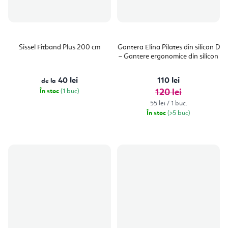
Sissel Fitband Plus 200 cm
Gantera Elina Pilates din silicon D
– Gantere ergonomice din silicon
40 lei
110 lei
de la
În stoc
(1 buc)
120 lei
Evaluare
55 lei / 1 buc.
preţ:
În stoc
(>5 buc)