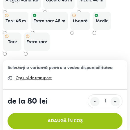
Alegeţi varianta
Ușoară 46 m
Medie 46 m
Tare 46 m
Extra tare 46 m
Ușoară
Medie
Tare
Extra tare
Opțiuni de transport
de la
80 lei
Evaluare preţ:
ADAUGĂ ÎN COȘ