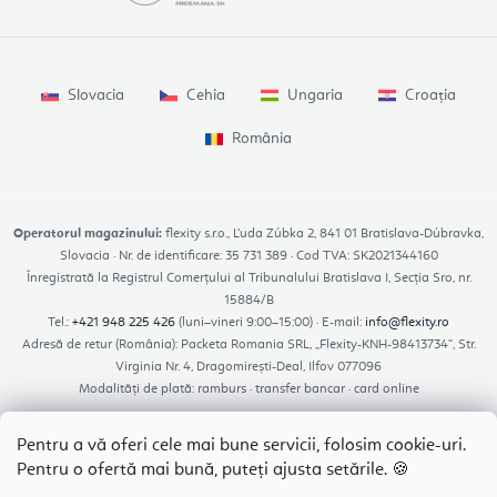
Slovacia
Cehia
Ungaria
Croația
România
Operatorul magazinului:
flexity s.r.o., Ľuda Zúbka 2, 841 01 Bratislava-Dúbravka,
Slovacia · Nr. de identificare: 35 731 389 · Cod TVA: SK2021344160
Înregistrată la Registrul Comerțului al Tribunalului Bratislava I, Secția Sro, nr.
15884/B
Tel.:
+421 948 225 426
(luni–vineri 9:00–15:00) · E-mail:
info@flexity.ro
Adresă de retur (România): Packeta Romania SRL, „Flexity-KNH-98413734”, Str.
Virginia Nr. 4, Dragomirești-Deal, Ilfov 077096
Modalități de plată: ramburs · transfer bancar · card online
Pentru a vă oferi cele mai bune servicii, folosim cookie-uri.
Pentru o ofertă mai bună, puteți ajusta setările. 🍪
Platforma SAL – reclamatiisal.anpc.ro