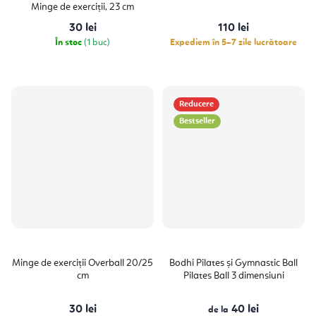
5,0
Minge de exerciții, 23 cm
din
5
30 lei
110 lei
stele.
În stoc
(1 buc)
Expediem în 5–7 zile lucrătoare
Reducere
Bestseller
Minge de exerciții Overball 20/25
Bodhi Pilates și Gymnastic Ball
cm
Pilates Ball 3 dimensiuni
30 lei
40 lei
de la