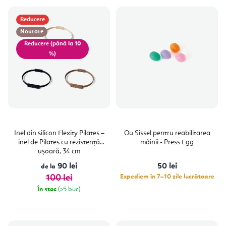
Reducere
Noutate
(până la 10
%)
Inel din silicon Flexity Pilates –
Ou Sissel pentru reabilitarea
inel de Pilates cu rezistență
mâinii - Press Egg
ușoară, 34 cm
90 lei
50 lei
de la
100 lei
Expediem în 7–10 zile lucrătoare
În stoc
(>5 buc)