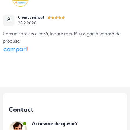
Client verificat
28.2.2026
Comunicare excelentă, livrare rapidă și o gamă variată de
produse.
S
u
Contact
b
s
Ai nevoie de ajutor?