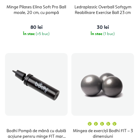
Minge Pilates Elina Soft Pro Ball
Ledraplastic Overball Softgym
moale, 20 cm, cu pompă
Reabilitare Exercise Ball 23 cm
80 lei
30 lei
În stoc
(>5 buc)
În stoc
(1 buc)
Evaluare
medie
a
Bodhi Pompă de mână cu dublă
Mingea de exerciții Bodhi FIT – 3
produsulu
acțiune pentru minge FIT mare
dimensiuni
este