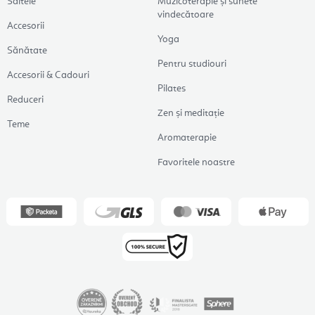
Saltele
Muzicoterapie și sunete
vindecătoare
Accesorii
Yoga
Sănătate
Pentru studiouri
Accesorii & Cadouri
Pilates
Reduceri
Zen și meditație
Teme
Aromaterapie
Favoritele noastre