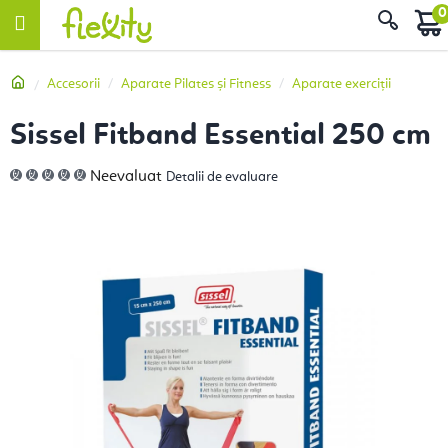
Treci
Căut
la
conținut
Acasă
Accesorii
Aparate Pilates și Fitness
Aparate exerciții
Sissel Fitband Essential 250 cm
Evaluarea
Neevaluat
Detalii de evaluare
medie
a
produsului
este
0,0
din
5
stele.