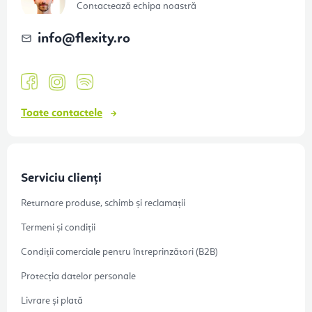
o
Contactează echipa noastră
l
info
@
flexity.ro
Toate contactele
Serviciu clienți
Returnare produse, schimb și reclamații
Termeni și condiții
Condiții comerciale pentru întreprinzători (B2B)
Protecția datelor personale
Livrare și plată