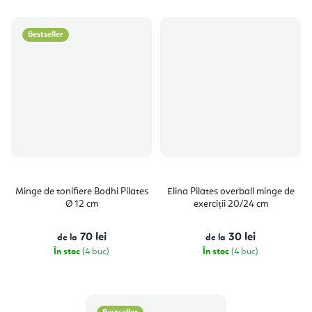
Bestseller
Minge de tonifiere Bodhi Pilates
Elina Pilates overball minge de
Ø 12 cm
exerciții 20/24 cm
70 lei
30 lei
de la
de la
În stoc
(4 buc)
În stoc
(4 buc)